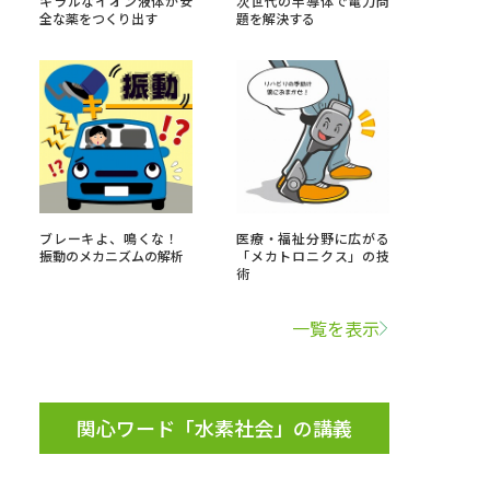
キラルなイオン液体が安
次世代の半導体で電力問
全な薬をつくり出す
題を解決する
」の請求
高等学校卒業程度認定試験
格認定試験
大学検索
ブレーキよ、鳴くな！
医療・福祉分野に広がる
振動のメカニズムの解析
「メカトロニクス」の技
術
べる
一覧を表示
ローバルに強い大学特集
制度特集
デジタルパンフレット
関心ワード「水素社会」の講義
ジ（高3生用）
）