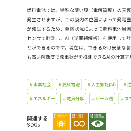
燃料電池では、特殊な薄い膜（電解質膜）の表
発生させますが、この膜内の位置によって発電
が発生するため、発電状況によって燃料電池周
センサで計測し、AI（逆問題解析）を使用して
とができるのです。現在は、できるだけ安価な
も高い解像度で発電状況を推測できるAIの計算ア
＃水素社会
＃燃料電池
＃人工知能(AI)
＃
＃エネルギー
＃電気分解
＃ゲーム機
＃ス
関連する
SDGs