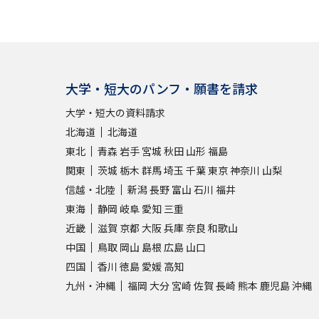
大学・短大のパンフ・願書を請求
大学・短大の資料請求
北海道
北海道
東北
青森
岩手
宮城
秋田
山形
福島
関東
茨城
栃木
群馬
埼玉
千葉
東京
神奈川
山梨
信越・北陸
新潟
長野
富山
石川
福井
東海
静岡
岐阜
愛知
三重
近畿
滋賀
京都
大阪
兵庫
奈良
和歌山
中国
鳥取
岡山
島根
広島
山口
四国
香川
徳島
愛媛
高知
九州・沖縄
福岡
大分
宮崎
佐賀
長崎
熊本
鹿児島
沖縄