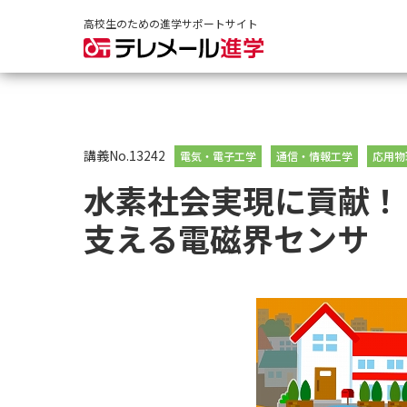
高校生のための進学サポートサイト
講義No.13242
電気・電子工学
通信・情報工学
応用物
水素社会実現に貢献！
支える電磁界センサ