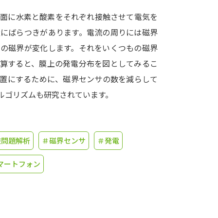
裏面に水素と酸素をそれぞれ接触させて電気を
学問発見
量にばらつきがあります。電流の周りには磁界
囲の磁界が変化します。それをいくつもの磁界
大学で学びたい学問発見
計算すると、膜上の発電分布を図としてみるこ
装置にするために、磁界センサの数を減らして
学問のミニ講義「夢ナビ講義」
学問分
ルゴリズムも研究されています。
ユーザーサポート
逆問題解析
＃磁界センサ
＃発電
Ｑ＆Ａ よくあるご質問
大学進学IDにつ
マートフォン
資料の料金の
お支払いについて
受付内容
個人情報取扱規定
特定商取引表記
お
受験情報リンク