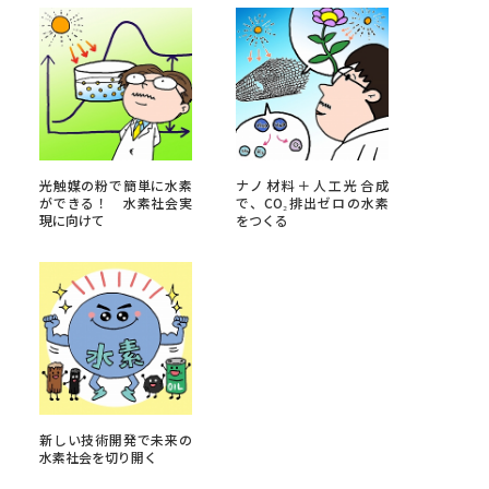
べる
ムから探す
ライブ
光触媒の粉で簡単に水素
ナノ材料＋人工光合成
ができる！ 水素社会実
で、CO₂排出ゼロの水素
現に向けて
をつくる
資料検索
う
先輩が入学を決めた理由
新しい技術開発で未来の
役立ちガイド
水素社会を切り開く