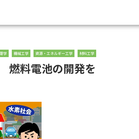
資料請求
理学
機械工学
資源・エネルギー工学
材料工学
大学・短大の資料種類から請
 燃料電池の開発を
大学パンフ
学部・学科パンフ
総合型選抜・学校推薦型選抜 募集要項＆
大学入学共通テスト利用選抜の募集要項
大学・短大以外の資料から請
専門学校の資料請求
大学院の資料請求