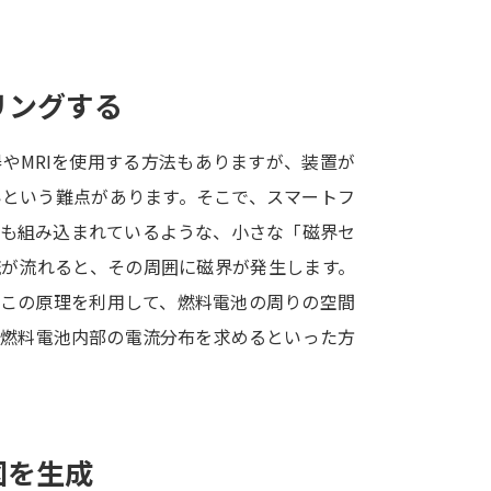
SELFBRAND特集ページ
オープンキャンパスなどを調
リングする
オープンキャンパス検索
実施プログラ
やMRIを使用する方法もありますが、装置が
来場型・Web型イベント特集
夢ナビ
いという難点があります。そこで、スマートフ
にも組み込まれているような、小さな「磁界セ
流が流れると、その周囲に磁界が発生します。
受験準備
。この原理を利用して、燃料電池の周りの空間
ら燃料電池内部の電流分布を求めるといった方
志望校・出願校を調べる
併願校選び
受験スケジュールを立てよ
テレメール全国一斉進学調査
新生活お
図を生成