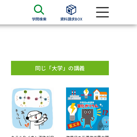
学問検索
資料請求BOX
資料検索
求
同じ「大学」の講義
願書
＆願書
過去問題集
求
留学・進学関連、塾・予備校