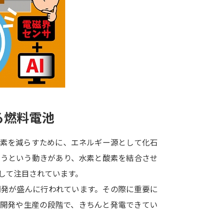
大学入学共通テスト「受験案内」の請求
大学入学共通テスト「受験上の配慮案内
幼稚園教員資格認定試験
小学校教員資
高等学校（情報）教員資格認定試験
大学研究
る燃料電池
大学で学べる内容や特徴を調
炭素を減らすために、エネルギー源として化石
こうという動きがあり、水素と酸素を結合させ
新増設大学・学部・学科特集
国際・グ
して注目されています。
データサイエンス特集
奨学金・特待生
開発が盛んに行われています。その際に重要に
進路の３択
新学年スタート号特集ペー
。開発や生産の段階で、きちんと発電できてい
新学年スタート号特集ページ（高2生用