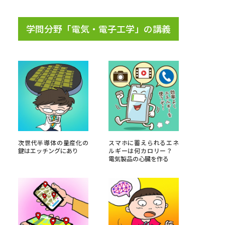
学問検索
学問分野「電気・電子工学」の講義
野解説
学問の教科書
夢ナビライブ
次世代半導体の量産化の
スマホに蓄えられるエネ
鍵はエッチングにあり
ルギーは何カロリー？
電気製品の心臓を作る
いて
このサイトについて
・発送状況の確認
テレメール
お支払いサイト
問合せ先
テレメール進学カタログ
訂正のご案内