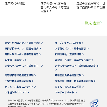
江戸時代の和歌
漢字の使われ方から、
庶民の言葉が輝く 俳
古代の人の考え方を読
諧が面白い本当の理由
み解く！
一覧を表示
大学・短大のパンフ・願書を請求 ＞
オープンキャンパス検索 ＞
専門学校のパンフ・願書を請求 ＞
大学院のパンフ・願書を請求 ＞
外国大学日本校・留学関連機関 ＞
新聞奨学会・進学情報誌 ＞
新生活・部屋探し ＞
進学塾・予備校、高卒認定予備校 ＞
大学入学共通テスト「受験案内」 ＞
大学入学共通テスト「受験上の配慮案内」
＞
高等学校卒業程度認定試験 ＞
幼稚園教員資格認定試験 ＞
小学校教員資格認定試験 ＞
高等学校（情報）教員資格認定試験 ＞
テレメールお支払いサイト ＞
Ｑ＆Ａ よくあるご質問 ＞
大学進学IDについて ＞
ユーザーサポート ＞
テレメール進学サイトを管理運営する株式会社フロムページは、個人情報を適切
に取り扱う企業としてプライバシーマークの使用を認められた認定事業者です。