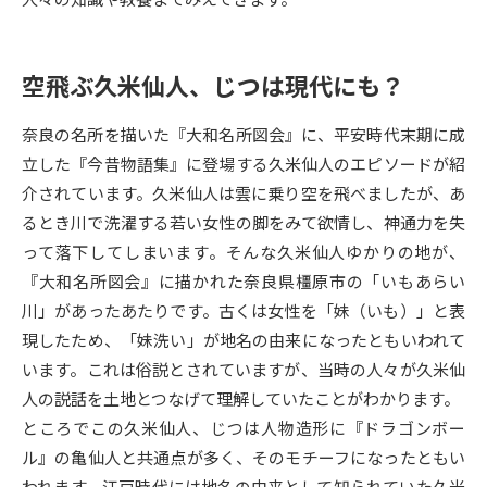
データサイエンス特集
奨学金・特待生制度特集
空飛ぶ久米仙人、じつは現代にも？
デジタルパンフレット
進路の３択
奈良の名所を描いた『大和名所図会』に、平安時代末期に成
新学年スタート号特集ページ
新学年スタート号特集ページ
立した『今昔物語集』に登場する久米仙人のエピソードが紹
（高3生用）
（高2生用）
介されています。久米仙人は雲に乗り空を飛べましたが、あ
るとき川で洗濯する若い女性の脚をみて欲情し、神通力を失
SELFBRAND特集ページ
って落下してしまいます。そんな久米仙人ゆかりの地が、
オープンキャンパスなどを調べる
『大和名所図会』に描かれた奈良県橿原市の「いもあらい
川」があったあたりです。古くは女性を「妹（いも）」と表
オープンキャンパス検索
現したため、「妹洗い」が地名の由来になったともいわれて
実施プログラムから探す
います。これは俗説とされていますが、当時の人々が久米仙
人の説話を土地とつなげて理解していたことがわかります。
来場型・Web型イベント特集
夢ナビライブ
ところでこの久米仙人、じつは人物造形に『ドラゴンボー
ル』の亀仙人と共通点が多く、そのモチーフになったともい
われます。江戸時代には地名の由来として知られていた久米