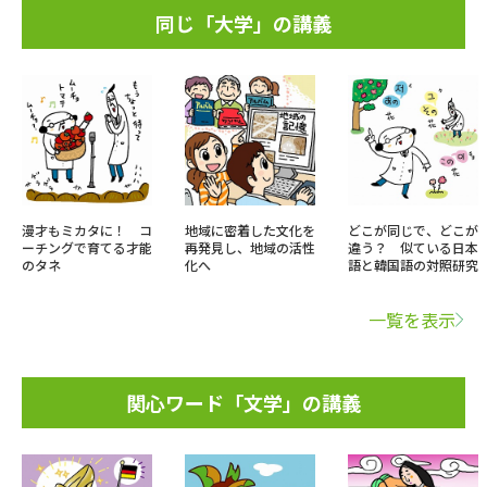
同じ「大学」の講義
漫才もミカタに！ コ
地域に密着した文化を
どこが同じで、どこが
ーチングで育てる才能
再発見し、地域の活性
違う？ 似ている日本
のタネ
化へ
語と韓国語の対照研究
一覧を表示
関心ワード「文学」の講義