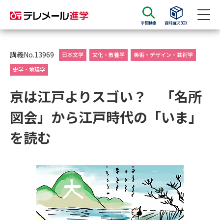
学問検索
資料請求BOX
資料請求
資料検索
講義No.13969
日本文学
文化・教養学
美術・デザイン・芸術学
史学・地理学
大学・短大の資料種類から請求
京は江戸よりスゴい？ 「名所
図会」から江戸時代の「いま」
大学パンフ
学部・学科パンフ
を読む
総合型選抜・学校推薦型選抜 募
大学入学共通テスト利用選抜の
集要項＆願書
募集要項＆願書
過去問題集
大学・短大以外の資料から請求