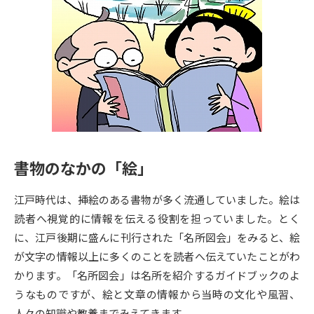
専門学校の資料請求
大学院の資料請求
大学入学共通テスト「受験案
留学・進学関連、塾・予備校
内」の請求
大学入学共通テスト「受験上の
高等学校卒業程度認定試験
配慮案内」の請求
幼稚園教員資格認定試験
小学校教員資格認定試験
高等学校（情報）教員資格認定
試験
書物のなかの「絵」
江戸時代は、挿絵のある書物が多く流通していました。絵は
大学研究
大学検索
読者へ視覚的に情報を伝える役割を担っていました。とく
に、江戸後期に盛んに刊行された「名所図会」をみると、絵
が文字の情報以上に多くのことを読者へ伝えていたことがわ
大学で学べる内容や特徴を調べる
かります。「名所図会」は名所を紹介するガイドブックのよ
うなものですが、絵と文章の情報から当時の文化や風習、
国際・グローバルに強い大学特
新増設大学・学部・学科特集
集
人々の知識や教養までみえてきます。