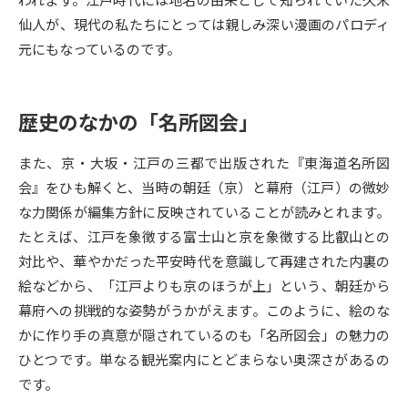
受験準備
資料検索
仙人が、現代の私たちにとっては親しみ深い漫画のパロディ
元にもなっているのです。
志望校・出願校を調べる
歴史のなかの「名所図会」
併願校選び
受験スケジュールを立てよう
また、京・大坂・江戸の三都で出版された『東海道名所図
先輩が入学を決めた理由
テレメール全国一斉進学調査
会』をひも解くと、当時の朝廷（京）と幕府（江戸）の微妙
な力関係が編集方針に反映されていることが読みとれます。
新生活お役立ちガイド
たとえば、江戸を象徴する富士山と京を象徴する比叡山との
対比や、華やかだった平安時代を意識して再建された内裏の
絵などから、「江戸よりも京のほうが上」という、朝廷から
学問発見
学問検索
幕府への挑戦的な姿勢がうかがえます。このように、絵のな
かに作り手の真意が隠されているのも「名所図会」の魅力の
ひとつです。単なる観光案内にとどまらない奥深さがあるの
大学で学びたい学問発見
です。