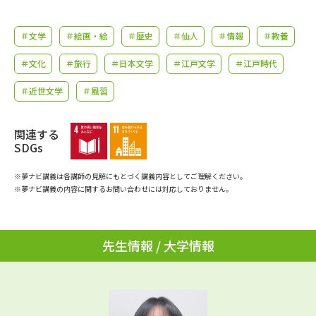
学問のミニ講義「夢ナビ講義」
学問分野解説
＃文学
＃絵画・絵
＃歴史
＃仙人
＃情報
＃教養
学問の教科書
夢ナビライブ
＃文化
＃旅行
＃日本文学
＃江戸文学
＃江戸時代
ユーザーサポート
＃近世文学
＃風習
Ｑ＆Ａ よくあるご質問
大学進学IDについて
関連する
SDGs
資料の料金の
受付内容・発送状況の確認
お支払いについて
※夢ナビ講義は各講師の見解にもとづく講義内容としてご理解ください。
※夢ナビ講義の内容に関するお問い合わせには対応しておりません。
テレメール
個人情報取扱規定
お支払いサイト
テレメール進学カタログ
特定商取引表記
先生情報 / 大学情報
訂正のご案内