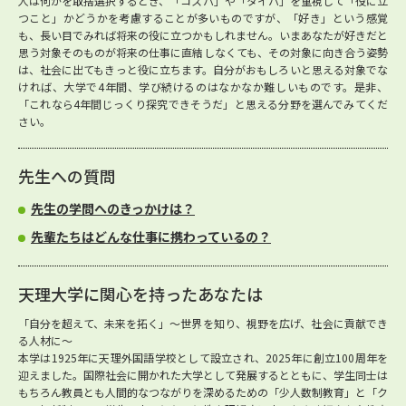
人は何かを取捨選択するとき、「コスパ」や「タイパ」を重視して「役に立
つこと」かどうかを考慮することが多いものですが、「好き」という感覚
も、長い目でみれば将来の役に立つかもしれません。いまあなたが好きだと
思う対象そのものが将来の仕事に直結しなくても、その対象に向き合う姿勢
は、社会に出てもきっと役に立ちます。自分がおもしろいと思える対象でな
ければ、大学で4年間、学び続けるのはなかなか難しいものです。是非、
「これなら4年間じっくり探究できそうだ」と思える分野を選んでみてくだ
さい。
先生への質問
先生の学問へのきっかけは？
先輩たちはどんな仕事に携わっているの？
天理大学に関心を持ったあなたは
「自分を超えて、未来を拓く」～世界を知り、視野を広げ、社会に貢献でき
る人材に～
本学は1925年に天理外国語学校として設立され、2025年に創立100周年を
迎えました。国際社会に開かれた大学として発展するとともに、学生同士は
もちろん教員とも人間的なつながりを深めるための「少人数制教育」と「ク