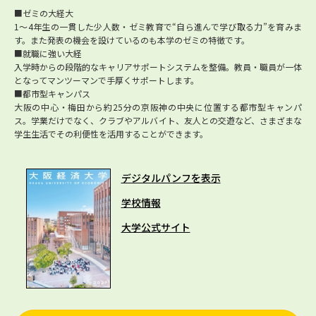
■ゼミの大経大
1～4年生の一貫した少人数・ゼミ教育で“自ら進んで学び取る力”を育みま
す。また発表の機会を設けているのも本学のゼミの特徴です。
■就職に強い大経
入学時からの段階的なキャリアサポートシステムを整備。教員・職員が一体
となってマンツーマンで手厚くサポートします。
■都市型キャンパス
大阪の中心・梅田から約25分の京阪神の中央に位置する都市型キャンパ
ス。学業だけでなく、クラブやアルバイト、友人との交遊など、さまざまな
学生生活でその利便性を活用することができます。
デジタルパンフを表示
学校情報
大学公式サイト