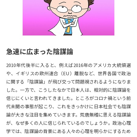
専門学校の資料請求
大学院の資料請求
大学入学共通テスト「受験案
留学・進学関連、塾・予備校
内」の請求
大学入学共通テスト「受験上の
高等学校卒業程度認定試験
配慮案内」の請求
急速に広まった陰謀論
幼稚園教員資格認定試験
小学校教員資格認定試験
2010年代後半に入ると、例えば2016年のアメリカ大統領選
高等学校（情報）教員資格認定
試験
や、イギリスの欧州連合（EU）離脱など、世界各国で政治
に関する「陰謀論」が飛び交って問題視されるようになりま
した。一方で、こうしたなかで日本人は、相対的に陰謀論を
大学研究
大学検索
信じにくいと言われてきました。ところがコロナ禍という前
代未聞の事態が起こり、これをきっかけに日本社会でも陰謀
論が大きな注目を集めていきます。荒唐無稽に思える陰謀論
大学で学べる内容や特徴を調べる
が、なぜ多くの人に信じられているのでしょうか。政治心理
国際・グローバルに強い大学特
学では、陰謀論の背景にある人々の心理を明らかにするため
新増設大学・学部・学科特集
集