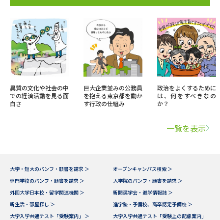
異質の文化や社会の中
巨大企業並みの公務員
政治をよくするために
での経済活動を見る面
を抱える東京都を動か
は、何をすべきなの
白さ
す行政の仕組み
か？
一覧を表示
大学・短大のパンフ・願書を請求 ＞
オープンキャンパス検索 ＞
専門学校のパンフ・願書を請求 ＞
大学院のパンフ・願書を請求 ＞
外国大学日本校・留学関連機関 ＞
新聞奨学会・進学情報誌 ＞
新生活・部屋探し ＞
進学塾・予備校、高卒認定予備校 ＞
大学入学共通テスト「受験案内」 ＞
大学入学共通テスト「受験上の配慮案内」