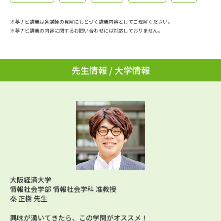
学問のミニ講義「夢ナビ講義」
学問分野解説
※夢ナビ講義は各講師の見解にもとづく講義内容としてご理解ください。
学問の教科書
夢ナビライブ
※夢ナビ講義の内容に関するお問い合わせには対応しておりません。
ユーザーサポート
先生情報 / 大学情報
Ｑ＆Ａ よくあるご質問
大学進学IDについて
資料の料金の
受付内容・発送状況の確認
お支払いについて
テレメール
個人情報取扱規定
お支払いサイト
テレメール進学カタログ
特定商取引表記
訂正のご案内
大阪経済大学
情報社会学部 情報社会学科 准教授
秦 正樹 先生
興味が湧いてきたら、この学問がオススメ！