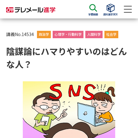
学問検索
資料請求BOX
資料請求
資料検索
講義No.14534
政治学
心理学・行動科学
人間科学
社会学
陰謀論にハマりやすいのはどん
大学・短大の資料種類から請求
な人？
大学パンフ
学部・学科パンフ
総合型選抜・学校推薦型選抜 募
大学入学共通テスト利用選抜の
集要項＆願書
募集要項＆願書
過去問題集
大学・短大以外の資料から請求