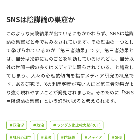
受験準備
資料検索
SNSは陰謀論の巣窟か
志望校・出願校を調べる
このような実験結果が出ているにもかかわらず、SNSは陰謀
併願校選び
受験スケジュールを立てよう
論の巣窟だと今でもみなされています。その理由の一つとし
て挙げられているのが「第三者効果」です。第三者効果と
先輩が入学を決めた理由
は、自分は冷静にものごとを判断しているけれども、自分以
テレメール全国一斉進学調査
外の世間一般の多くはメディアに踊らされている、と錯覚し
てしまう、人々の心理的傾向を指すメディア研究の概念で
新生活お役立ちガイド
す。ある研究で、Xの利用頻度が高い人ほど第三者効果がよ
り強く現れやすいことが発見されました。そのために「SNS
学問発見
学問検索
＝陰謀論の巣窟」という幻想があると考えられます。
大学で学びたい学問発見
＃政治学
＃政治
＃ランダム化比較実験(RCT)
＃社会心理学
＃若者
＃陰謀論
＃メディア
＃SNS