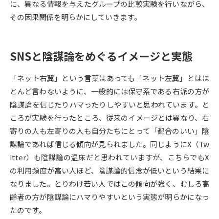
に、異なる情報を与えたグループの比較実験を行いながら、
その因果関係を明らかにしていきます。
データサイエンス特集
奨学金・特待生制度特集
デジタルパンフレット
進路の３択
SNSと陰謀論をめぐるイメージと実態
新学年スタート号特集ページ
新学年スタート号特集ページ
「ネット右翼」という言葉はあっても「ネット左翼」とはほ
（高3生用）
（高2生用）
とんど言わないように、一般的には保守系である右派の方が
SELFBRAND特集ページ
陰謀論を信じたりハマったりしやすいと思われています。と
ころが実験を行ったところ、従来のイメージとは異なり、右
オープンキャンパスなどを調べる
寄りの人も左寄りの人も自分たちにとって「都合のいい」陰
謀論であれば信じる傾向が見られました。同じようにX（Tw
オープンキャンパス検索
実施プログラムから探す
itter）も陰謀論の温床だと思われていますが、こちらでもX
の利用頻度が高い人ほど、陰謀論的信念が低いという結果に
来場型・Web型イベント特集
夢ナビライブ
なりました。とりわけ若い人ではこの傾向が強く、むしろ高
齢者の方が陰謀論にハマりやすいという実態が明らかになっ
たのです。