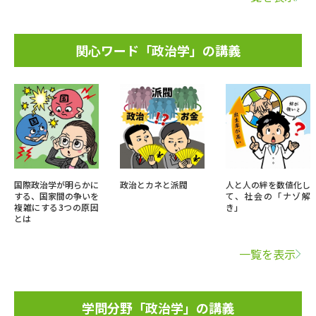
関心ワード「政治学」の講義
国際政治学が明らかに
政治とカネと派閥
人と人の絆を数値化し
する、国家間の争いを
て、社会の「ナゾ解
複雑にする3つの原因
き」
とは
一覧を表示
学問分野「政治学」の講義