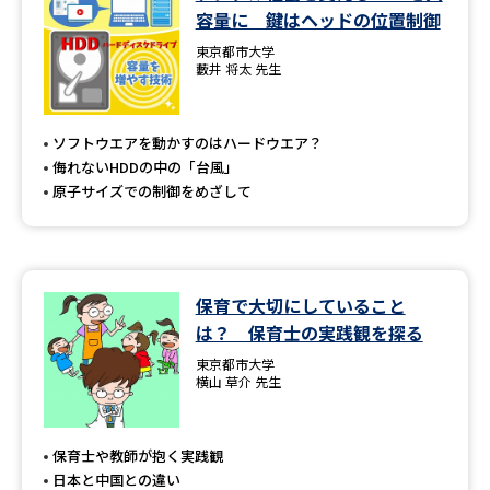
容量に 鍵はヘッドの位置制御
東京都市大学
藪井 将太 先生
ソフトウエアを動かすのはハードウエア？
侮れないHDDの中の「台風」
原子サイズでの制御をめざして
保育で大切にしていること
は？ 保育士の実践観を探る
東京都市大学
横山 草介 先生
保育士や教師が抱く実践観
日本と中国との違い