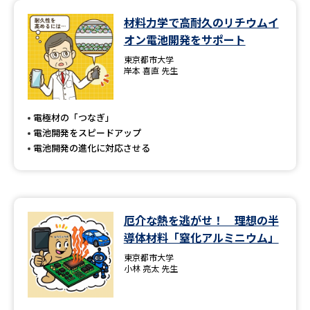
材料力学で高耐久のリチウムイ
オン電池開発をサポート
東京都市大学
岸本 喜直 先生
電極材の「つなぎ」
電池開発をスピードアップ
電池開発の進化に対応させる
厄介な熱を逃がせ！ 理想の半
導体材料「窒化アルミニウム」
東京都市大学
小林 亮太 先生