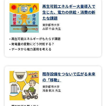
再生可能エネルギー大量導入で
データサイエンス特集
奨学金・特待生制度特集
生じた、電力の供給・消費の新
たな課題
デジタルパンフレット
進路の３択
東京都市大学
占部 千由 先生
新学年スタート号特集ページ
新学年スタート号特集ページ
（高3生用）
（高2生用）
再生可能エネルギーがもたらす課題
発電量の変動にどう対処する？
SELFBRAND特集ページ
データから電力運用を考える
オープンキャンパスなどを調べる
既存設備をつないで広がる未来
オープンキャンパス検索
実施プログラムから探す
の「移動」
東京都市大学
来場型・Web型イベント特集
夢ナビライブ
浅香 航太 先生