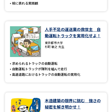
絵に表れる実践観
人手不足の運送業の救世主 自
動運転トラックを実用化せよ！
東京都市大学
杉町 敏之 先生
求められるトラックの自動運転
自動運転トラックが隊列を組んで走行
高速道路におけるトラックの自動運転の実用化
木造建築の限界に挑む 強さの
秘密を解き明かせ！