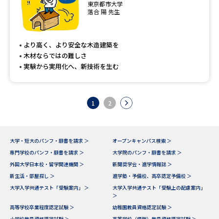
東京都市大学
落合 陽 先生
より高く、より安全な木造建築を
木材ならではの難しさ
実験から実用化へ、新技術を生む
1
2
大学・短大のパンフ・願書を請求 ＞
オープンキャンパス検索 ＞
専門学校のパンフ・願書を請求 ＞
大学院のパンフ・願書を請求 ＞
外国大学日本校・留学関連機関 ＞
新聞奨学会・進学情報誌 ＞
新生活・部屋探し ＞
進学塾・予備校、高卒認定予備校 ＞
大学入学共通テスト「受験案内」 ＞
大学入学共通テスト「受験上の配慮案内」
＞
高等学校卒業程度認定試験 ＞
幼稚園教員資格認定試験 ＞
小学校教員資格認定試験 ＞
高等学校（情報）教員資格認定試験 ＞