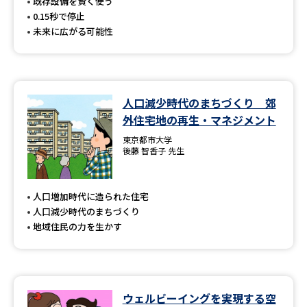
受験準備
資料検索
既存設備を賢く使う
0.15秒で停止
未来に広がる可能性
志望校・出願校を調べる
併願校選び
受験スケジュールを立てよう
人口減少時代のまちづくり 郊
外住宅地の再生・マネジメント
先輩が入学を決めた理由
テレメール全国一斉進学調査
東京都市大学
後藤 智香子 先生
新生活お役立ちガイド
人口増加時代に造られた住宅
人口減少時代のまちづくり
学問発見
学問検索
地域住民の力を生かす
大学で学びたい学問発見
ウェルビーイングを実現する空