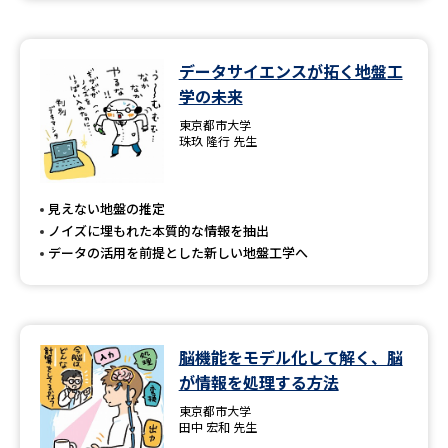
データサイエンスが拓く地盤工
学の未来
東京都市大学
珠玖 隆行 先生
見えない地盤の推定
ノイズに埋もれた本質的な情報を抽出
データの活用を前提とした新しい地盤工学へ
脳機能をモデル化して解く、脳
が情報を処理する方法
東京都市大学
田中 宏和 先生