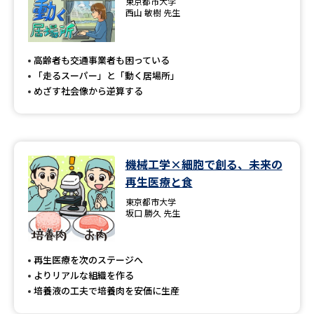
東京都市大学
西山 敏樹 先生
高齢者も交通事業者も困っている
「走るスーパー」と「動く居場所」
めざす社会像から逆算する
機械工学×細胞で創る、未来の
再生医療と食
東京都市大学
坂口 勝久 先生
再生医療を次のステージへ
よりリアルな組織を作る
培養液の工夫で培養肉を安価に生産