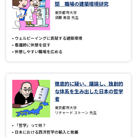
学問のミニ講義「夢ナビ講義」
学問分野解説
間 職場の建築環境研究
東京都市大学
須藤 美音 先生
学問の教科書
夢ナビライブ
ユーザーサポート
ウェルビーイングに貢献する建築環境
看護師に休憩を促す
休憩しやすい職場を広める
Ｑ＆Ａ よくあるご質問
大学進学IDについて
資料の料金の
受付内容・発送状況の確認
お支払いについて
徹底的に疑い、議論し、独創的
テレメール
個人情報取扱規定
お支払いサイト
な体系を生み出した日本の哲学
者
テレメール進学カタログ
特定商取引表記
訂正のご案内
東京都市大学
リチャード ストーン 先生
「哲学」って何？
日本における西洋哲学の輸入と発展