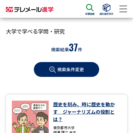
学問検索
資料請求BOX
資料請求
資料検索
大学で学べる学問・研究
37
検索結果
件
大学・短大の資料種類から請求
検索条件変更
大学パンフ
学部・学科パンフ
総合型選抜・学校推薦型選抜 募
大学入学共通テスト利用選抜の
集要項＆願書
募集要項＆願書
過去問題集
歴史を刻み、時に歴史を動か
す ジャーナリズムの役割と
大学・短大以外の資料から請求
は？
東京都市大学
伊澤 理江 先生