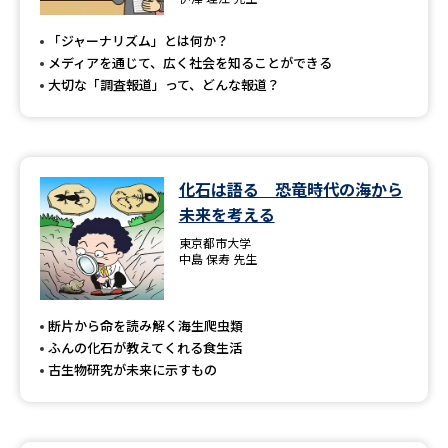
専門学校の資料請求
大学院の資料請求
「ジャーナリズム」とは何か？
大学入学共通テスト「受験案
留学・進学関連、塾・予備校
メディアを通じて、広く社会を知ることができる
内」の請求
大切な「調査報道」って、どんな報道？
大学入学共通テスト「受験上の
高等学校卒業程度認定試験
配慮案内」の請求
幼稚園教員資格認定試験
小学校教員資格認定試験
化石は語る 恐竜時代の海から
未来を考える
高等学校（情報）教員資格認定
試験
東京都市大学
中島 保寿 先生
大学研究
大学検索
断片から命を読み解く海生爬虫類
ふんの化石が教えてくれる食生活
古生物研究が未来に示すもの
大学で学べる内容や特徴を調べる
国際・グローバルに強い大学特
新増設大学・学部・学科特集
集