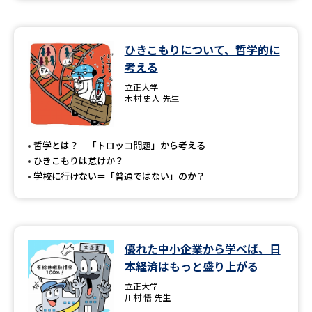
ひきこもりについて、哲学的に
考える
立正大学
木村 史人 先生
哲学とは？ 「トロッコ問題」から考える
ひきこもりは怠けか？
学校に行けない＝「普通ではない」のか？
優れた中小企業から学べば、日
本経済はもっと盛り上がる
立正大学
川村 悟 先生