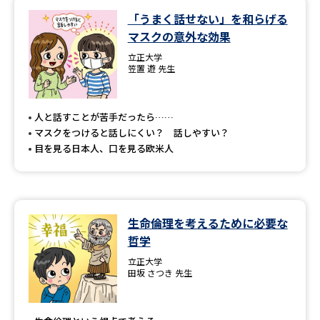
「うまく話せない」を和らげる
データサイエンス特集
奨学金・特待生制度特集
マスクの意外な効果
立正大学
デジタルパンフレット
進路の３択
笠置 遊 先生
新学年スタート号特集ページ
新学年スタート号特集ページ
（高3生用）
（高2生用）
人と話すことが苦手だったら……
マスクをつけると話しにくい？ 話しやすい？
SELFBRAND特集ページ
目を見る日本人、口を見る欧米人
オープンキャンパスなどを調べる
生命倫理を考えるために必要な
オープンキャンパス検索
実施プログラムから探す
哲学
立正大学
来場型・Web型イベント特集
夢ナビライブ
田坂 さつき 先生