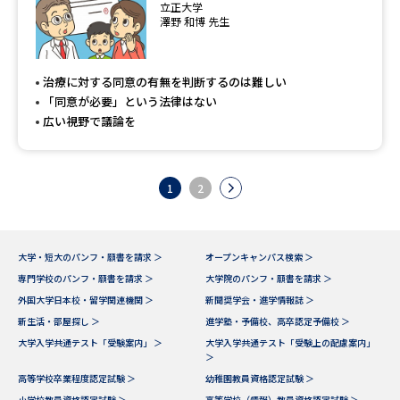
立正大学
澤野 和博 先生
治療に対する同意の有無を判断するのは難しい
「同意が必要」という法律はない
広い視野で議論を
1
2
大学・短大のパンフ・願書を請求 ＞
オープンキャンパス検索 ＞
専門学校のパンフ・願書を請求 ＞
大学院のパンフ・願書を請求 ＞
外国大学日本校・留学関連機関 ＞
新聞奨学会・進学情報誌 ＞
新生活・部屋探し ＞
進学塾・予備校、高卒認定予備校 ＞
大学入学共通テスト「受験案内」 ＞
大学入学共通テスト「受験上の配慮案内」
＞
高等学校卒業程度認定試験 ＞
幼稚園教員資格認定試験 ＞
小学校教員資格認定試験 ＞
高等学校（情報）教員資格認定試験 ＞