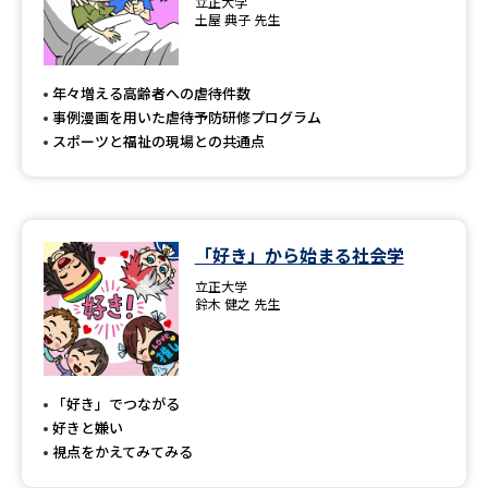
立正大学
土屋 典子 先生
年々増える高齢者への虐待件数
事例漫画を用いた虐待予防研修プログラム
スポーツと福祉の現場との共通点
「好き」から始まる社会学
立正大学
鈴木 健之 先生
「好き」でつながる
好きと嫌い
視点をかえてみてみる