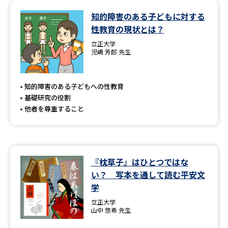
知的障害のある子どもに対する
性教育の現状とは？
立正大学
児嶋 芳郎 先生
知的障害のある子どもへの性教育
基礎研究の役割
他者を尊重すること
『枕草子』はひとつではな
い？ 写本を通して読む平安文
学
立正大学
山中 悠希 先生