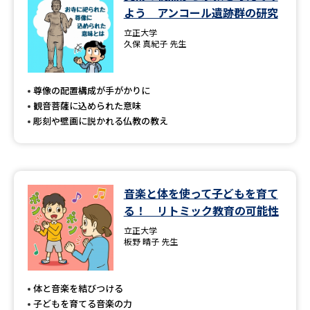
よう アンコール遺跡群の研究
立正大学
久保 真紀子 先生
尊像の配置構成が手がかりに
観音菩薩に込められた意味
彫刻や壁画に説かれる仏教の教え
音楽と体を使って子どもを育て
る！ リトミック教育の可能性
立正大学
板野 晴子 先生
体と音楽を結びつける
子どもを育てる音楽の力