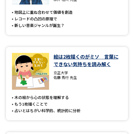
専門学校の資料請求
大学院の資料請求
地図上に重ね合わせて価値を創造
大学入学共通テスト「受験案
留学・進学関連、塾・予備校
レコードの凸凹の原理で
内」の請求
新しい音楽ジャンルが誕生？
大学入学共通テスト「受験上の
高等学校卒業程度認定試験
配慮案内」の請求
幼稚園教員資格認定試験
小学校教員資格認定試験
絵は2枚描くのがミソ 言葉に
できない気持ちを読み解く
高等学校（情報）教員資格認定
試験
立正大学
佐藤 秀行 先生
大学研究
大学検索
木の絵から心の状態を理解する
もう1枚描くことで
占いとはちがい科学的、統計的に分析
大学で学べる内容や特徴を調べる
国際・グローバルに強い大学特
新増設大学・学部・学科特集
集