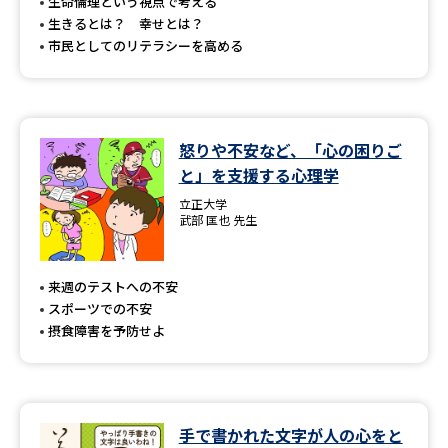
受験準備
資料検索
生命倫理という視点で考える
生きるとは？ 幸せとは？
市民としてのリテラシーを高める
志望校・出願校を調べる
併願校選び
受験スケジュールを立てよう
怒りや不安など、「心の困りご
と」を支援する心理学
先輩が入学を決めた理由
テレメール全国一斉進学調査
立正大学
武部 匡也 先生
新生活お役立ちガイド
来週のテストへの不安
スポーツでの不安
学問発見
学問検索
摂食障害を予防せよ
大学で学びたい学問発見
手で書かれた文字が人の心をと