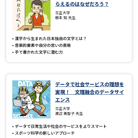
学問のミニ講義「夢ナビ講義」
学問分野解説
らえるのはなぜだろう？
立正大学
根本 知 先生
学問の教科書
夢ナビライブ
ユーザーサポート
漢字から生まれた日本独自の文字とは？
音楽的要素や自分の思いの表現
手で書かれた文字に潜む力
Ｑ＆Ａ よくあるご質問
大学進学IDについて
資料の料金の
受付内容・発送状況の確認
お支払いについて
データで社会サービスの理想を
テレメール
個人情報取扱規定
お支払いサイト
実現！ 文理融合のデータサイ
エンス
テレメール進学カタログ
特定商取引表記
訂正のご案内
立正大学
渡辺 美智子 先生
データで日常生活や社会のサービスをよりスマート
スポーツ科学の新しいアプローチ