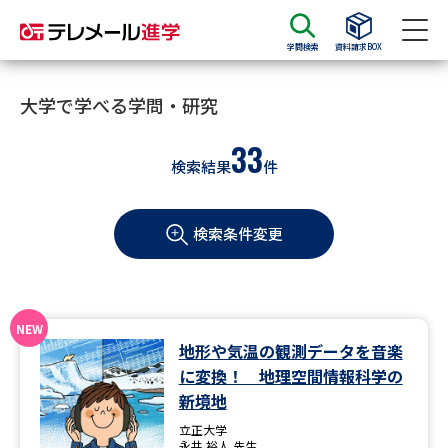
学問検索
資料請求BOX
資料請求
資料検索
大学で学べる学問・研究
33
検索結果
件
大学・短大の資料種類から請求
検索条件変更
大学パンフ
学部・学科パンフ
総合型選抜・学校推薦型選抜 募
大学入学共通テスト利用選抜の
集要項＆願書
募集要項＆願書
過去問題集
地形や気温の観測データを音楽
に変換！ 地理空間情報科学の
大学・短大以外の資料から請求
新境地
立正大学
永井 裕人 先生