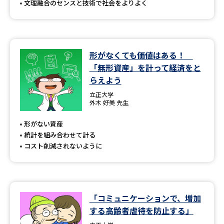
文理融合のセンスと技術で社会をよりよく
形がなくても価値はある！
「無形資産」を計って経済をと
らえよう
立正大学
外木 好美 先生
形がない資産
統計を組み合わせて計る
コスト削減されないように
「コミュニケーションで、増加
する高齢者虐待を防止する」