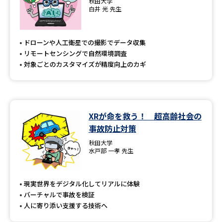
秋田大学
白井 光 先生
ドローンや人工衛星での撮影でデータ収集
リモートセンシングで自然環境調査
対象ごとのカスタマイズが精度向上のカギ
XRが命を救う！ 超高齢社会の
事故防止対策
秋田大学
水戸部 一孝 先生
現実世界をデジタル化してリアルに体験
バーチャルで事故を検証
人に寄り添い支援する技術へ