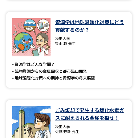
資源学は地球温暖化対策にどう
貢献するのか？
秋田大学
柴山 敦 先生
資源学はどんな学問？
鉱物資源からの金属回収と都市鉱山開発
地球温暖化対策への期待と資源学の将来展望
ごみ焼却で発生する塩化水素ガ
スに耐えられる金属を探せ！
秋田大学
佐藤 芳幸 先生