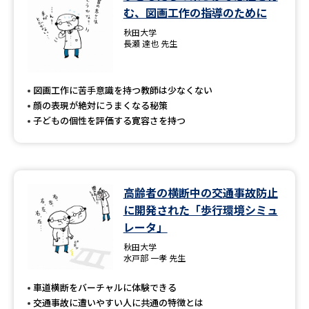
む、図画工作の指導のために
秋田大学
長瀬 達也 先生
図画工作に苦手意識を持つ教師は少なくない
顔の表現が絶対にうまくなる秘策
子どもの個性を評価する寛容さを持つ
高齢者の横断中の交通事故防止
に開発された「歩行環境シミュ
レータ」
秋田大学
水戸部 一孝 先生
車道横断をバーチャルに体験できる
交通事故に遭いやすい人に共通の特徴とは