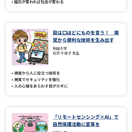
磁石が変われば社会が変わる
目は口ほどにものを言う！ 視
覚から便利な技術を生み出す
秋田大学
石沢 千佳子 先生
視覚から人に役立つ技術を
視覚でセキュリティを強化
人の心理をあらわす目がカギに
「リモートセンシング×AI」で
自然保護活動に変革を