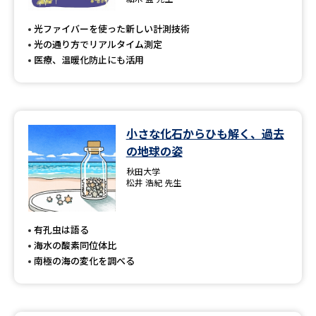
専門学校の資料請求
大学院の資料請求
光ファイバーを使った新しい計測技術
大学入学共通テスト「受験案
留学・進学関連、塾・予備校
光の通り方でリアルタイム測定
内」の請求
医療、温暖化防止にも活用
大学入学共通テスト「受験上の
高等学校卒業程度認定試験
配慮案内」の請求
幼稚園教員資格認定試験
小学校教員資格認定試験
小さな化石からひも解く、過去
の地球の姿
高等学校（情報）教員資格認定
試験
秋田大学
松井 浩紀 先生
大学研究
大学検索
有孔虫は語る
海水の酸素同位体比
南極の海の変化を調べる
大学で学べる内容や特徴を調べる
国際・グローバルに強い大学特
新増設大学・学部・学科特集
集