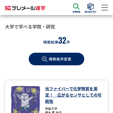
学問検索
資料請求BOX
資料請求
資料検索
大学で学べる学問・研究
32
検索結果
件
大学・短大の資料種類から請求
検索条件変更
大学パンフ
学部・学科パンフ
総合型選抜・学校推薦型選抜 募
大学入学共通テスト利用選抜の
集要項＆願書
募集要項＆願書
過去問題集
光ファイバーで化学物質を測
定！ 広がるセンサとしての可
大学・短大以外の資料から請求
能性
秋田大学
細木 藍 先生