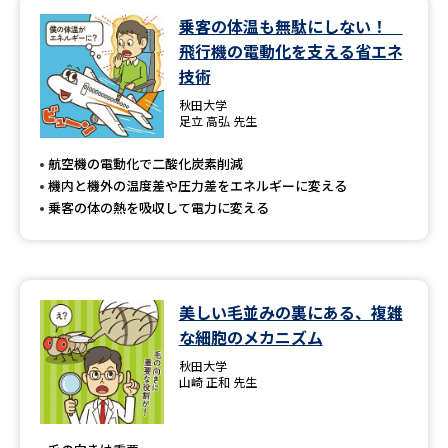
乗客の体温も無駄にしない！
データサイエンス特集
奨学金・特待生制度特集
飛行機の電動化を支える省エネ
技術
デジタルパンフレット
進路の３択
秋田大学
足立 高弘 先生
新学年スタート号特集ページ
新学年スタート号特集ページ
（高3生用）
（高2生用）
航空機の電動化で二酸化炭素削減
機内と機外の温度差や圧力差をエネルギーに変える
SELFBRAND特集ページ
乗客の体の熱を吸収して電力に変える
オープンキャンパスなどを調べる
美しい毛並みの裏にある、複雑
オープンキャンパス検索
実施プログラムから探す
な細胞のメカニズム
秋田大学
来場型・Web型イベント特集
夢ナビライブ
山崎 正和 先生