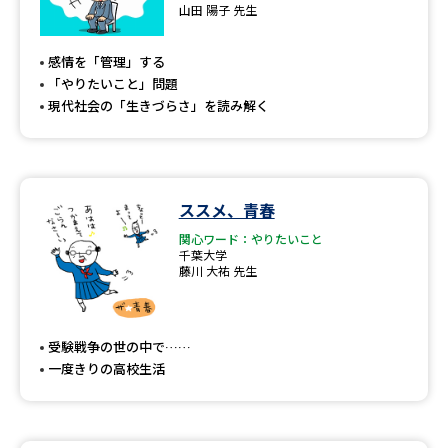
専門学校の資料請求
大学院の資料請求
山田 陽子 先生
大学入学共通テスト「受験案
留学・進学関連、塾・予備校
感情を「管理」する
内」の請求
「やりたいこと」問題
大学入学共通テスト「受験上の
現代社会の「生きづらさ」を読み解く
高等学校卒業程度認定試験
配慮案内」の請求
幼稚園教員資格認定試験
小学校教員資格認定試験
ススメ、青春
高等学校（情報）教員資格認定
試験
関心ワード：やりたいこと
千葉大学
藤川 大祐 先生
大学研究
大学検索
受験戦争の世の中で……
一度きりの高校生活
大学で学べる内容や特徴を調べる
国際・グローバルに強い大学特
新増設大学・学部・学科特集
集