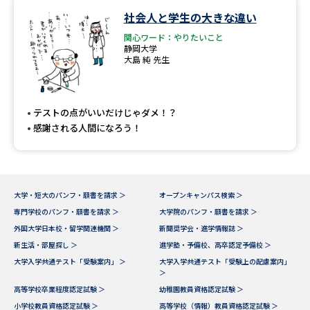
社会人と学生の大きな違い
データサイエンス特集
奨学金・特待生制度特集
関心ワード：やりたいこと
静岡大学
大島 純 先生
デジタルパンフレット
進路の３択
新学年スタート号特集ページ
新学年スタート号特集ページ
（高3生用）
（高2生用）
テストの点がいいだけじゃダメ！？
感謝される人間になろう！
SELFBRAND特集ページ
オープンキャンパスなどを調べる
大学・短大のパンフ・願書を請求 ＞
オープンキャンパス検索 ＞
専門学校のパンフ・願書を請求 ＞
大学院のパンフ・願書を請求 ＞
オープンキャンパス検索
実施プログラムから探す
外国大学日本校・留学関連機関 ＞
新聞奨学会・進学情報誌 ＞
新生活・部屋探し ＞
進学塾・予備校、高卒認定予備校 ＞
来場型・Web型イベント特集
夢ナビライブ
大学入学共通テスト「受験案内」 ＞
大学入学共通テスト「受験上の配慮案内」
＞
高等学校卒業程度認定試験 ＞
幼稚園教員資格認定試験 ＞
小学校教員資格認定試験 ＞
高等学校（情報）教員資格認定試験 ＞