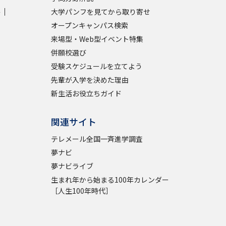
学
大学パンフを見てから取り寄せ
学問検索
オープンキャンパス検索
来場型・Web型イベント特集
併願校選び
受験スケジュールを立てよう
先輩が入学を決めた理由
野解説
学問の教科書
夢ナビライブ
新生活お役立ちガイド
関連サイト
テレメール全国一斉進学調査
夢ナビ
いて
このサイトについて
夢ナビライブ
生まれ年から始まる100年カレンダー
・発送状況の確認
テレメール
お支払いサイト
［人生100年時代］
問合せ先
テレメール進学カタログ
訂正のご案内