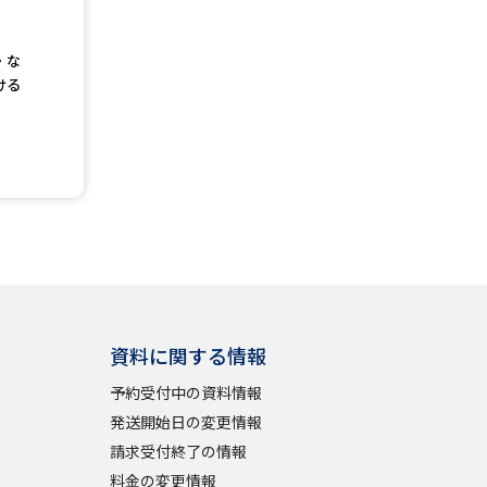
」の請求
高等学校卒業程度認定試験
・な
格認定試験
ける
大学検索
べる
資料に関する情報
ローバルに強い大学特集
予約受付中の資料情報
制度特集
デジタルパンフレット
発送開始日の変更情報
ジ（高3生用）
請求受付終了の情報
）
料金の変更情報