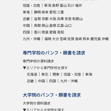
信越・北陸
新潟
長野
富山
石川
福井
東海
静岡
岐阜
愛知
三重
近畿
滋賀
京都
大阪
兵庫
奈良
和歌山
中国
鳥取
岡山
島根
広島
山口
四国
香川
徳島
愛媛
高知
九州・沖縄
福岡
大分
宮崎
佐賀
長崎
熊本
鹿児島
沖縄
専門学校のパンフ・願書を請求
専門学校の資料請求
▼エリアから専門学校を探す
北海道
東北
関東
信越・北陸
東海
近畿
中国
四国
九州・沖縄
大学院のパンフ・願書を請求
大学院の資料請求
▼エリアから大学院を探す