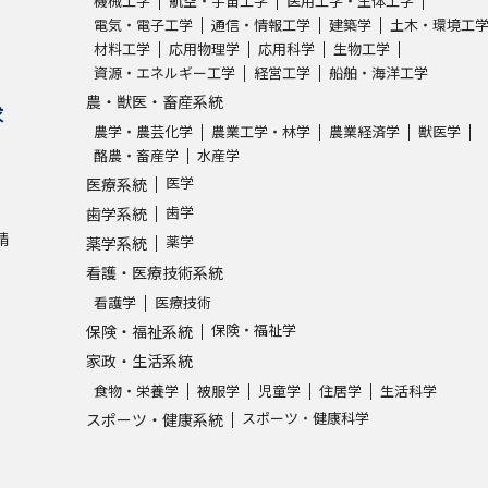
機械工学
航空・宇宙工学
医用工学・生体工学
電気・電子工学
通信・情報工学
建築学
土木・環境工
材料工学
応用物理学
応用科学
生物工学
学問発見
資源・エネルギー工学
経営工学
船舶・海洋工学
農・獣医・畜産系統
求
農学・農芸化学
農業工学・林学
農業経済学
獣医学
大学で学びたい学問発見
酪農・畜産学
水産学
医学
医療系統
学問のミニ講義「夢ナビ講義」
学問分
歯学
歯学系統
請
薬学
薬学系統
看護・医療技術系統
ユーザーサポート
看護学
医療技術
保険・福祉学
保険・福祉系統
Ｑ＆Ａ よくあるご質問
大学進学IDにつ
家政・生活系統
食物・栄養学
被服学
児童学
住居学
生活科学
資料の料金の
お支払いについて
受付内容
スポーツ・健康科学
スポーツ・健康系統
個人情報取扱規定
特定商取引表記
お
受験情報リンク