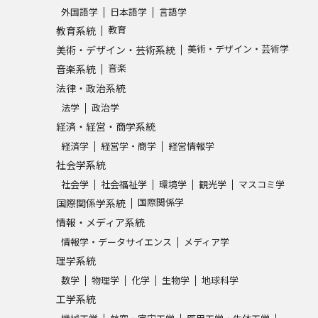
外国語学
日本語学
言語学
SELFBRAND特集ページ
教育
教育系統
美術・デザイン・芸術学
美術・デザイン・芸術系統
オープンキャンパスなどを調
音楽
音楽系統
法律・政治系統
オープンキャンパス検索
実施プログラ
法学
政治学
来場型・Web型イベント特集
夢ナビ
経済・経営・商学系統
経済学
経営学・商学
経営情報学
社会学系統
受験準備
社会学
社会福祉学
環境学
観光学
マスコミ学
国際関係学
国際関係学系統
情報・メディア系統
志望校・出願校を調べる
情報学・データサイエンス
メディア学
理学系統
併願校選び
受験スケジュールを立てよ
数学
物理学
化学
生物学
地球科学
テレメール全国一斉進学調査
新生活お
工学系統