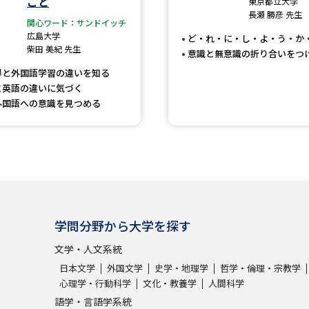
こと
東京都立大学
大学入学共通テスト「受験案内」の請求
長瀬 勝彦 先生
関心ワード：サンドイッチ
大学入学共通テスト「受験上の配慮案内
広島大学
ど・れ・に・し・よ・う・か
柴田 美紀 先生
幼稚園教員資格認定試験
小学校教員資
意識と無意識の折り合いをつ
得と外国語学習の違いを知る
高等学校（情報）教員資格認定試験
と英語の違いに気づく
外国語への意識を見つめる
大学研究
大学で学べる内容や特徴を調
学問分野から大学を探す
新増設大学・学部・学科特集
国際・グ
文学・人文系統
データサイエンス特集
奨学金・特待生
日本文学
外国文学
史学・地理学
哲学・倫理・宗教学
進路の３択
新学年スタート号特集ペー
心理学・行動科学
文化・教養学
人間科学
新学年スタート号特集ページ（高2生用
語学・言語学系統