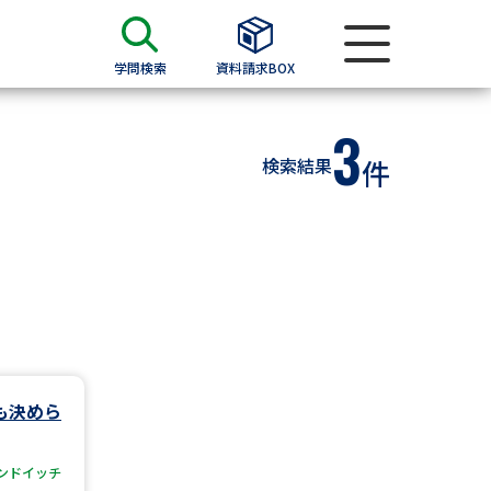
学問検索
資料請求BOX
3
資料検索
検索結果
件
求
願書
＆願書
過去問題集
求
も決めら
留学・進学関連、塾・予備校
ンドイッチ