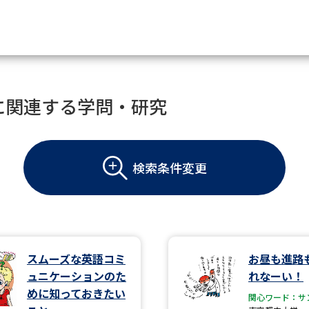
資料請求
に関連する学問・研究
大学・短大の資料種類から請
検索条件変更
大学パンフ
学部・学科パンフ
総合型選抜・学校推薦型選抜 募集要項＆
大学入学共通テスト利用選抜の募集要項
大学・短大以外の資料から請
スムーズな英語コミ
お昼も進路
ュニケーションのた
れなーい！
専門学校の資料請求
大学院の資料請求
めに知っておきたい
関心ワード：サ