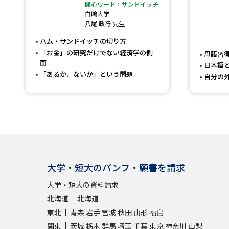
関心ワード：サンドイッチ
白鴎大学
八尾 政行 先生
ハム・サンドイッチの切り方
「お金」の研究だけでない経済学の側
母語習
面
日本語
「あるか、ないか」という問題
自分の
大学・短大のパンフ・願書を請求
大学・短大の資料請求
北海道
北海道
東北
青森
岩手
宮城
秋田
山形
福島
関東
茨城
栃木
群馬
埼玉
千葉
東京
神奈川
山梨