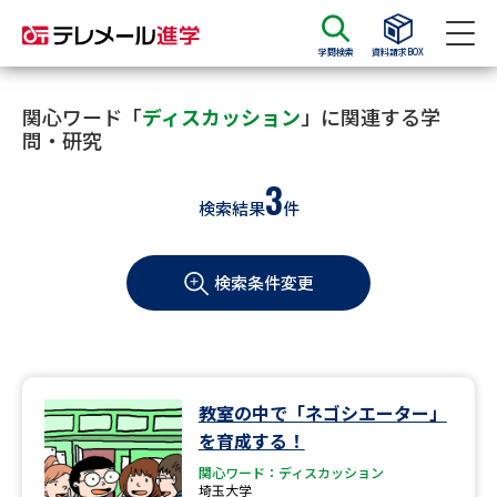
学問検索
資料請求BOX
資料請求
資料検索
関心ワード「
ディスカッション
」に関連する学
問・研究
3
大学・短大の資料種類から請求
検索結果
件
大学パンフ
学部・学科パンフ
検索条件変更
総合型選抜・学校推薦型選抜 募
大学入学共通テスト利用選抜の
集要項＆願書
募集要項＆願書
過去問題集
教室の中で「ネゴシエーター」
大学・短大以外の資料から請求
を育成する！
関心ワード：ディスカッション
埼玉大学