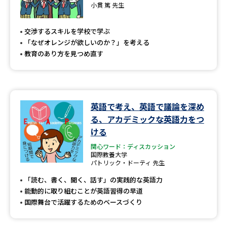
専門学校の資料請求
大学院の資料請求
小貫 篤 先生
大学入学共通テスト「受験案
留学・進学関連、塾・予備校
交渉するスキルを学校で学ぶ
内」の請求
「なぜオレンジが欲しいのか？」を考える
大学入学共通テスト「受験上の
教育のあり方を見つめ直す
高等学校卒業程度認定試験
配慮案内」の請求
幼稚園教員資格認定試験
小学校教員資格認定試験
英語で考え、英語で議論を深め
高等学校（情報）教員資格認定
試験
る、アカデミックな英語力をつ
ける
関心ワード：ディスカッション
大学研究
大学検索
国際教養大学
パトリック・ドーティ 先生
「読む、書く、聞く、話す」の実践的な英語力
能動的に取り組むことが英語習得の早道
大学で学べる内容や特徴を調べる
国際舞台で活躍するためのベースづくり
国際・グローバルに強い大学特
新増設大学・学部・学科特集
集