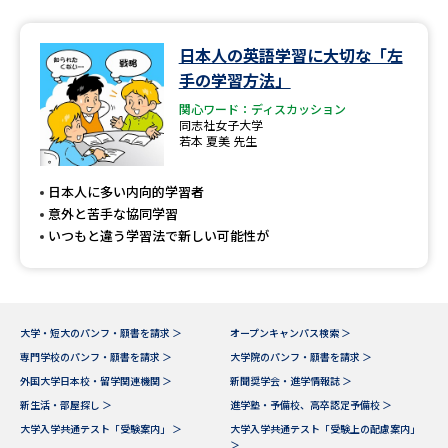
データサイエンス特集
奨学金・特待生制度特集
日本人の英語学習に大切な「左
手の学習方法」
デジタルパンフレット
進路の３択
関心ワード：ディスカッション
同志社女子大学
若本 夏美 先生
新学年スタート号特集ページ
新学年スタート号特集ページ
（高3生用）
（高2生用）
日本人に多い内向的学習者
SELFBRAND特集ページ
意外と苦手な協同学習
いつもと違う学習法で新しい可能性が
オープンキャンパスなどを調べる
オープンキャンパス検索
実施プログラムから探す
大学・短大のパンフ・願書を請求 ＞
オープンキャンパス検索 ＞
専門学校のパンフ・願書を請求 ＞
大学院のパンフ・願書を請求 ＞
来場型・Web型イベント特集
夢ナビライブ
外国大学日本校・留学関連機関 ＞
新聞奨学会・進学情報誌 ＞
新生活・部屋探し ＞
進学塾・予備校、高卒認定予備校 ＞
大学入学共通テスト「受験案内」 ＞
大学入学共通テスト「受験上の配慮案内」
＞