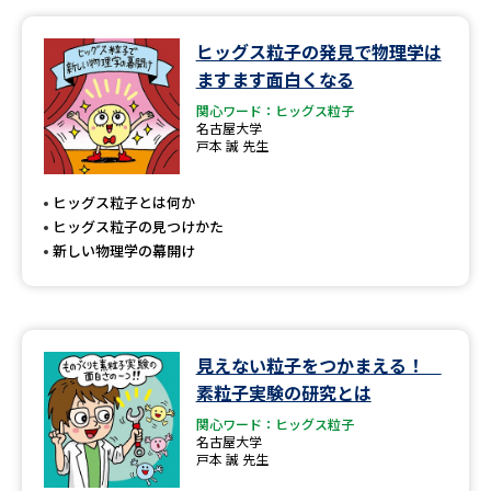
データサイエンス特集
奨学金・特待生制度特集
ヒッグス粒子の発見で物理学は
ますます面白くなる
デジタルパンフレット
進路の３択
関心ワード：ヒッグス粒子
名古屋大学
戸本 誠 先生
新学年スタート号特集ページ
新学年スタート号特集ページ
（高3生用）
（高2生用）
ヒッグス粒子とは何か
ヒッグス粒子の見つけかた
SELFBRAND特集ページ
新しい物理学の幕開け
オープンキャンパスなどを調べる
オープンキャンパス検索
実施プログラムから探す
見えない粒子をつかまえる！
素粒子実験の研究とは
来場型・Web型イベント特集
夢ナビライブ
関心ワード：ヒッグス粒子
名古屋大学
戸本 誠 先生