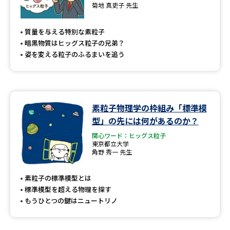
専門学校の資料請求
大学院の資料請求
菊地 真吏子 先生
大学入学共通テスト「受験案
留学・進学関連、塾・予備校
質量を与える特別な素粒子
内」の請求
暗黒物質はヒッグス粒子の兄弟？
大学入学共通テスト「受験上の
姿を変える粒子のふるまいを追う
高等学校卒業程度認定試験
配慮案内」の請求
幼稚園教員資格認定試験
小学校教員資格認定試験
素粒子物理学の枠組み「標準模
高等学校（情報）教員資格認定
試験
型」の先には何があるのか？
関心ワード：ヒッグス粒子
東京都立大学
角野 秀一 先生
大学研究
大学検索
素粒子の標準模型とは
標準模型を超える物理を探す
大学で学べる内容や特徴を調べる
もうひとつの鍵はニュートリノ
国際・グローバルに強い大学特
新増設大学・学部・学科特集
集