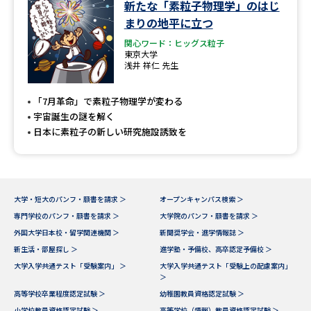
新たな「素粒子物理学」のはじ
学問のミニ講義「夢ナビ講義」
学問分野解説
まりの地平に立つ
学問の教科書
夢ナビライブ
関心ワード：ヒッグス粒子
東京大学
浅井 祥仁 先生
ユーザーサポート
「7月革命」で素粒子物理学が変わる
宇宙誕生の謎を解く
Ｑ＆Ａ よくあるご質問
大学進学IDについて
日本に素粒子の新しい研究施設誘致を
資料の料金の
受付内容・発送状況の確認
お支払いについて
テレメール
個人情報取扱規定
大学・短大のパンフ・願書を請求 ＞
オープンキャンパス検索 ＞
お支払いサイト
専門学校のパンフ・願書を請求 ＞
大学院のパンフ・願書を請求 ＞
テレメール進学カタログ
外国大学日本校・留学関連機関 ＞
新聞奨学会・進学情報誌 ＞
特定商取引表記
訂正のご案内
新生活・部屋探し ＞
進学塾・予備校、高卒認定予備校 ＞
大学入学共通テスト「受験案内」 ＞
大学入学共通テスト「受験上の配慮案内」
＞
高等学校卒業程度認定試験 ＞
幼稚園教員資格認定試験 ＞
小学校教員資格認定試験 ＞
高等学校（情報）教員資格認定試験 ＞