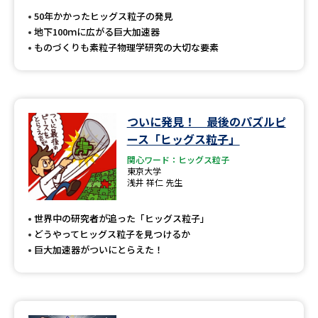
受験準備
資料検索
50年かかったヒッグス粒子の発見
地下100ｍに広がる巨大加速器
ものづくりも素粒子物理学研究の大切な要素
志望校・出願校を調べる
併願校選び
受験スケジュールを立てよう
ついに発見！ 最後のパズルピ
先輩が入学を決めた理由
テレメール全国一斉進学調査
ース「ヒッグス粒子」
関心ワード：ヒッグス粒子
東京大学
新生活お役立ちガイド
浅井 祥仁 先生
世界中の研究者が追った「ヒッグス粒子」
学問発見
学問検索
どうやってヒッグス粒子を見つけるか
巨大加速器がついにとらえた！
大学で学びたい学問発見