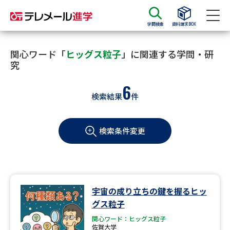
学問検索
資料請求BOX
資料請求
資料検索
関心ワード「
ヒッグス粒子
」に関連する学問・研
究
6
大学・短大の資料種類から請求
検索結果
件
大学パンフ
学部・学科パンフ
検索条件変更
総合型選抜・学校推薦型選抜 募
大学入学共通テスト利用選抜の
集要項＆願書
募集要項＆願書
過去問題集
宇宙の成り立ちの鍵を握るヒッ
大学・短大以外の資料から請求
グス粒子
関心ワード：ヒッグス粒子
佐賀大学