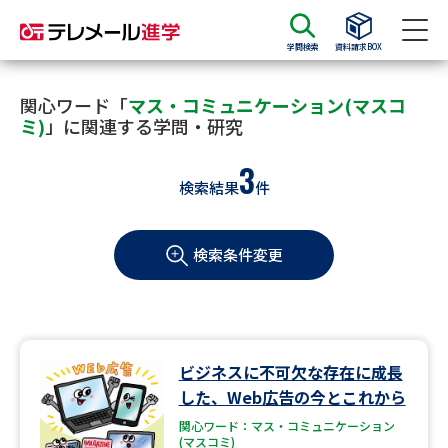
学問検索
資料請求BOX
資料請求
資料検索
関心ワード「
マス・コミュニケーション(マスコ
ミ)
」に関連する学問・研究
3
大学・短大の資料種類から請求
検索結果
件
大学パンフ
学部・学科パンフ
検索条件変更
総合型選抜・学校推薦型選抜 募
大学入学共通テスト利用選抜の
集要項＆願書
募集要項＆願書
過去問題集
ビジネスに不可欠な存在に成長
大学・短大以外の資料から請求
した、Web広告の今とこれから
関心ワード：マス・コミュニケーション
(マスコミ)