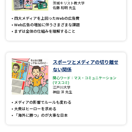
専門学校の資料請求
大学院の資料請求
茨城キリスト教大学
佐藤 和明 先生
大学入学共通テスト「受験案
留学・進学関連、塾・予備校
四大メディアを上回ったWebの広告費
内」の請求
Web広告の増加に伴うさまざまな課題
大学入学共通テスト「受験上の
まずは全体の仕組みを理解すること
高等学校卒業程度認定試験
配慮案内」の請求
幼稚園教員資格認定試験
小学校教員資格認定試験
スポーツとメディアの切り離せ
高等学校（情報）教員資格認定
試験
ない関係
関心ワード：マス・コミュニケーション
(マスコミ)
江戸川大学
大学研究
大学検索
神田 洋 先生
メディアの影響でルールも変わる
大衆はヒーローを求める
大学で学べる内容や特徴を調べる
「海外に勝つ」のが大事な日本
国際・グローバルに強い大学特
新増設大学・学部・学科特集
集