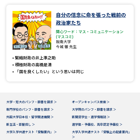
データサイエンス特集
奨学金・特待生制度特集
自分の信念に命を張った戦前の
政治家たち
デジタルパンフレット
進路の３択
関心ワード：マス・コミュニケーション
(マスコミ)
阪南大学
新学年スタート号特集ページ
新学年スタート号特集ページ
今城 徹 先生
（高3生用）
（高2生用）
緊縮財政の井上準之助
積極財政の高橋是清
SELFBRAND特集ページ
「国を良くしたい」という思いは同じ
オープンキャンパスなどを調べる
オープンキャンパス検索
実施プログラムから探す
大学・短大のパンフ・願書を請求 ＞
オープンキャンパス検索 ＞
専門学校のパンフ・願書を請求 ＞
大学院のパンフ・願書を請求 ＞
来場型・Web型イベント特集
夢ナビライブ
外国大学日本校・留学関連機関 ＞
新聞奨学会・進学情報誌 ＞
新生活・部屋探し ＞
進学塾・予備校、高卒認定予備校 ＞
大学入学共通テスト「受験案内」 ＞
大学入学共通テスト「受験上の配慮案内」
＞