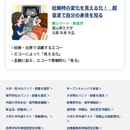
妊娠時の変化を見える化！ 超
データサイエンス特集
奨学金・特待生制度特集
音波で自分の身体を知る
関心ワード：助産学
デジタルパンフレット
進路の３択
富山県立大学
北島 友香 先生
新学年スタート号特集ページ
新学年スタート号特集ページ
（高3生用）
（高2生用）
妊娠・出産で活躍するエコー
エコーによって「見える化」
SELFBRAND特集ページ
主観に加え、エコーで客観的に「見る」
オープンキャンパスなどを調べる
大学・短大のパンフ・願書を請求 ＞
オープンキャンパス検索 ＞
オープンキャンパス検索
実施プログラムから探す
専門学校のパンフ・願書を請求 ＞
大学院のパンフ・願書を請求 ＞
外国大学日本校・留学関連機関 ＞
新聞奨学会・進学情報誌 ＞
来場型・Web型イベント特集
夢ナビライブ
新生活・部屋探し ＞
進学塾・予備校、高卒認定予備校 ＞
大学入学共通テスト「受験案内」 ＞
大学入学共通テスト「受験上の配慮案内」
＞
高等学校卒業程度認定試験 ＞
幼稚園教員資格認定試験 ＞