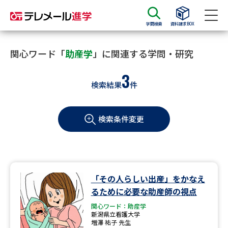
学問検索
資料請求BOX
資料請求
資料検索
関心ワード「
助産学
」に関連する学問・研究
3
検索結果
件
大学・短大の資料種類から請求
検索条件変更
大学パンフ
学部・学科パンフ
総合型選抜・学校推薦型選抜 募
大学入学共通テスト利用選抜の
集要項＆願書
募集要項＆願書
過去問題集
「その人らしい出産」をかなえ
るために必要な助産師の視点
大学・短大以外の資料から請求
関心ワード：助産学
新潟県立看護大学
増澤 祐子 先生