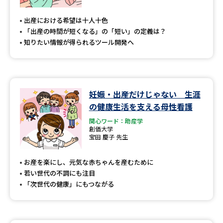
専門学校の資料請求
大学院の資料請求
出産における希望は十人十色
大学入学共通テスト「受験案
留学・進学関連、塾・予備校
「出産の時間が短くなる」の「短い」の定義は？
内」の請求
知りたい情報が得られるツール開発へ
大学入学共通テスト「受験上の
高等学校卒業程度認定試験
配慮案内」の請求
幼稚園教員資格認定試験
小学校教員資格認定試験
妊娠・出産だけじゃない 生涯
の健康生活を支える母性看護
高等学校（情報）教員資格認定
試験
関心ワード：助産学
創価大学
宝田 慶子 先生
大学研究
大学検索
お産を楽にし、元気な赤ちゃんを産むために
若い世代の不調にも注目
「次世代の健康」にもつながる
大学で学べる内容や特徴を調べる
国際・グローバルに強い大学特
新増設大学・学部・学科特集
集