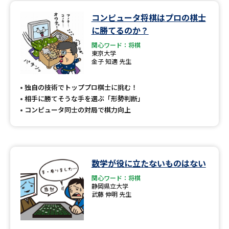
コンピュータ将棋はプロの棋士
データサイエンス特集
奨学金・特待生制度特集
に勝てるのか？
関心ワード：将棋
デジタルパンフレット
進路の３択
東京大学
金子 知適 先生
新学年スタート号特集ページ
新学年スタート号特集ページ
（高3生用）
（高2生用）
独自の技術でトッププロ棋士に挑む！
相手に勝てそうな手を選ぶ「形勢判断」
SELFBRAND特集ページ
コンピュータ同士の対局で棋力向上
オープンキャンパスなどを調べる
オープンキャンパス検索
実施プログラムから探す
数学が役に立たないものはない
関心ワード：将棋
静岡県立大学
来場型・Web型イベント特集
夢ナビライブ
武藤 伸明 先生