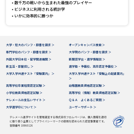
受験準備
資料検索
数千万の戦いから生まれた最強のプレイヤー
ビジネスに利用される統計学
いかに効率的に勝つか
志望校・出願校を調べる
併願校選び
受験スケジュールを立てよう
大学・短大のパンフ・願書を請求 ＞
オープンキャンパス検索 ＞
専門学校のパンフ・願書を請求 ＞
大学院のパンフ・願書を請求 ＞
先輩が入学を決めた理由
テレメール全国一斉進学調査
外国大学日本校・留学関連機関 ＞
新聞奨学会・進学情報誌 ＞
新生活・部屋探し ＞
進学塾・予備校、高卒認定予備校 ＞
新生活お役立ちガイド
大学入学共通テスト「受験案内」 ＞
大学入学共通テスト「受験上の配慮案内」
＞
高等学校卒業程度認定試験 ＞
幼稚園教員資格認定試験 ＞
小学校教員資格認定試験 ＞
高等学校（情報）教員資格認定試験 ＞
学問発見
学問検索
テレメールお支払いサイト ＞
Ｑ＆Ａ よくあるご質問 ＞
大学進学IDについて ＞
ユーザーサポート ＞
テレメール進学サイトを管理運営する株式会社フロムページは、個人情報を適切
大学で学びたい学問発見
に取り扱う企業としてプライバシーマークの使用を認められた認定事業者です。
登録番号 10860126