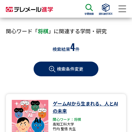
学問検索
資料請求BOX
資料請求
資料検索
関心ワード「
将棋
」に関連する学問・研究
4
検索結果
件
大学・短大の資料種類から請求
検索条件変更
大学パンフ
学部・学科パンフ
総合型選抜・学校推薦型選抜 募
大学入学共通テスト利用選抜の
集要項＆願書
募集要項＆願書
過去問題集
ゲームAIから生まれる、人とAI
の未来
大学・短大以外の資料から請求
関心ワード：将棋
高知工科大学
竹内 聖悟 先生