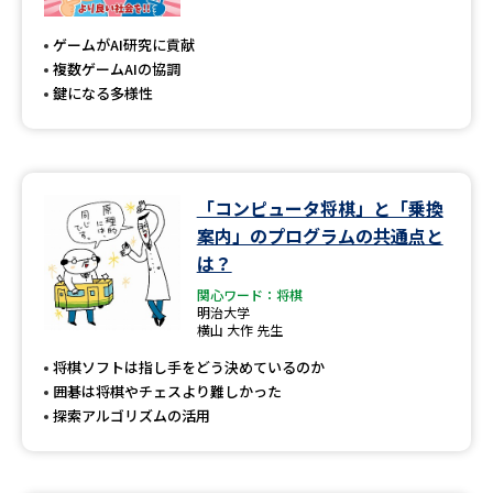
専門学校の資料請求
大学院の資料請求
ゲームがAI研究に貢献
大学入学共通テスト「受験案
留学・進学関連、塾・予備校
複数ゲームAIの協調
内」の請求
鍵になる多様性
大学入学共通テスト「受験上の
高等学校卒業程度認定試験
配慮案内」の請求
幼稚園教員資格認定試験
小学校教員資格認定試験
「コンピュータ将棋」と「乗換
案内」のプログラムの共通点と
高等学校（情報）教員資格認定
試験
は？
関心ワード：将棋
明治大学
横山 大作 先生
大学研究
大学検索
将棋ソフトは指し手をどう決めているのか
囲碁は将棋やチェスより難しかった
探索アルゴリズムの活用
大学で学べる内容や特徴を調べる
国際・グローバルに強い大学特
新増設大学・学部・学科特集
集