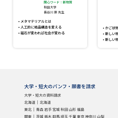
関心ワード：新物質
秋田大学
長谷川 崇 先生
メタマテリアルとは
人工的に結晶構造を変える
かご状
磁石が変われば社会が変わる
新しい
新しい
大学・短大のパンフ・願書を請求
大学・短大の資料請求
北海道
北海道
東北
青森
岩手
宮城
秋田
山形
福島
関東
茨城
栃木
群馬
埼玉
千葉
東京
神奈川
山梨