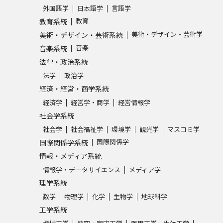
外国語学
日本語学
言語学
SELFBRAND特集ページ
教育
教育系統
美術・デザイン・芸術学
美術・デザイン・芸術系統
オープンキャンパスなどを調
音楽
音楽系統
法律・政治系統
オープンキャンパス検索
実施プログラ
法学
政治学
来場型・Web型イベント特集
夢ナビ
経済・経営・商学系統
経済学
経営学・商学
経営情報学
社会学系統
受験準備
社会学
社会福祉学
環境学
観光学
マスコミ学
国際関係学
国際関係学系統
情報・メディア系統
志望校・出願校を調べる
情報学・データサイエンス
メディア学
理学系統
併願校選び
受験スケジュールを立てよ
数学
物理学
化学
生物学
地球科学
テレメール全国一斉進学調査
新生活お
工学系統