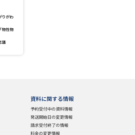
」の請求
高等学校卒業程度認定試験
がりがわ
格認定試験
「物性物
思議
大学検索
べる
資料に関する情報
ローバルに強い大学特集
予約受付中の資料情報
制度特集
デジタルパンフレット
発送開始日の変更情報
ジ（高3生用）
請求受付終了の情報
）
料金の変更情報