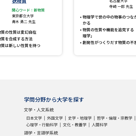
状物質
名古屋大学
大学入学共通テスト「受験案内」の請求
寺崎 一郎 先生
関心ワード：新物質
大学入学共通テスト「受験上の配慮案内
東京都立大学
物理学で世の中の物事のつな
青木 勇二 先生
かる
幼稚園教員資格認定試験
小学校教員資
物質の性質や機能を追究する
物質の性質は変幻自在
高等学校（情報）教員資格認定試験
理学」
物質を合成する方法
創発性がつくりだす物質の不
物質は新しい性質を持つ
大学研究
大学で学べる内容や特徴を調
学問分野から大学を探す
新増設大学・学部・学科特集
国際・グ
文学・人文系統
データサイエンス特集
奨学金・特待生
日本文学
外国文学
史学・地理学
哲学・倫理・宗教学
進路の３択
新学年スタート号特集ペー
心理学・行動科学
文化・教養学
人間科学
新学年スタート号特集ページ（高2生用
語学・言語学系統