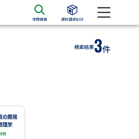
学問検索
資料請求BOX
3
資料検索
検索結果
件
求
願書
＆願書
過去問題集
求
質の開発
物理学
留学・進学関連、塾・予備校
物質