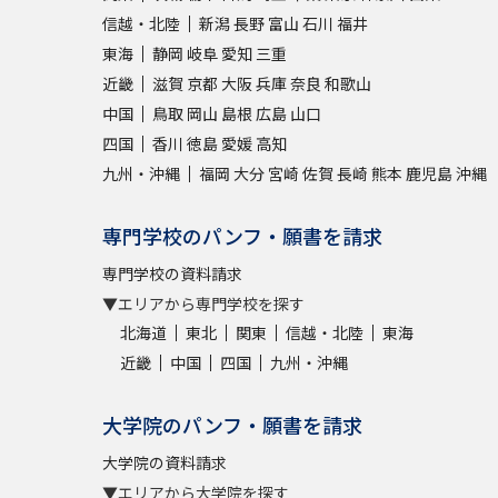
信越・北陸
新潟
長野
富山
石川
福井
東海
静岡
岐阜
愛知
三重
近畿
滋賀
京都
大阪
兵庫
奈良
和歌山
中国
鳥取
岡山
島根
広島
山口
四国
香川
徳島
愛媛
高知
九州・沖縄
福岡
大分
宮崎
佐賀
長崎
熊本
鹿児島
沖縄
専門学校のパンフ・願書を請求
専門学校の資料請求
▼エリアから専門学校を探す
北海道
東北
関東
信越・北陸
東海
近畿
中国
四国
九州・沖縄
大学院のパンフ・願書を請求
大学院の資料請求
▼エリアから大学院を探す