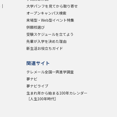
学
大学パンフを見てから取り寄せ
学問検索
オープンキャンパス検索
来場型・Web型イベント特集
併願校選び
受験スケジュールを立てよう
先輩が入学を決めた理由
野解説
学問の教科書
夢ナビライブ
新生活お役立ちガイド
関連サイト
テレメール全国一斉進学調査
夢ナビ
いて
このサイトについて
夢ナビライブ
生まれ年から始まる100年カレンダー
・発送状況の確認
テレメール
お支払いサイト
［人生100年時代］
問合せ先
テレメール進学カタログ
訂正のご案内