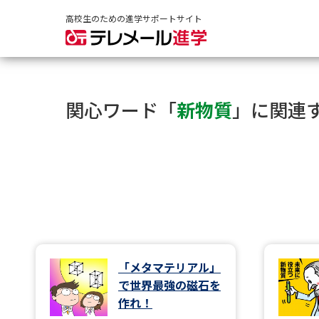
高校生のための進学サポートサイト
関心ワード「
新物質
」に関連
「メタマテリアル」
で世界最強の磁⽯を
作れ！