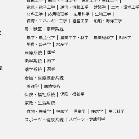
機械工学
航空・宇宙工学
医用工学・生体工学
電気・電子工学
通信・情報工学
建築学
土木・環境工
材料工学
応用物理学
応用科学
生物工学
学問発見
資源・エネルギー工学
経営工学
船舶・海洋工学
農・獣医・畜産系統
求
農学・農芸化学
農業工学・林学
農業経済学
獣医学
大学で学びたい学問発見
酪農・畜産学
水産学
医学
医療系統
学問のミニ講義「夢ナビ講義」
学問分
歯学
歯学系統
請
薬学
薬学系統
看護・医療技術系統
ユーザーサポート
看護学
医療技術
保険・福祉学
保険・福祉系統
Ｑ＆Ａ よくあるご質問
大学進学IDにつ
家政・生活系統
食物・栄養学
被服学
児童学
住居学
生活科学
資料の料金の
お支払いについて
受付内容
スポーツ・健康科学
スポーツ・健康系統
個人情報取扱規定
特定商取引表記
お
受験情報リンク