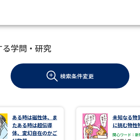
資料請求
する学問・研究
大学・短大の資料種類から請
検索条件変更
大学パンフ
学部・学科パンフ
総合型選抜・学校推薦型選抜 募集要項＆
大学入学共通テスト利用選抜の募集要項
大学・短大以外の資料から請
ある時は磁性体、ま
未知なる物
たある時は超伝導
に挑む物性
専門学校の資料請求
大学院の資料請求
体、変幻自在のかご
関心ワード：新