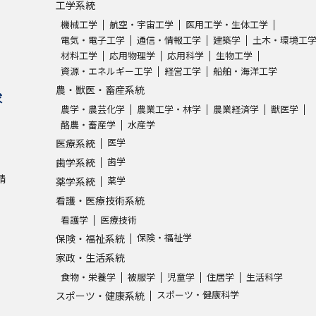
工学系統
機械工学
航空・宇宙工学
医用工学・生体工学
学問発見
電気・電子工学
通信・情報工学
建築学
土木・環境工
材料工学
応用物理学
応用科学
生物工学
資源・エネルギー工学
経営工学
船舶・海洋工学
大学で学びたい学問発見
農・獣医・畜産系統
求
農学・農芸化学
農業工学・林学
農業経済学
獣医学
学問のミニ講義「夢ナビ講義」
学問分
酪農・畜産学
水産学
医学
医療系統
歯学
歯学系統
請
薬学
薬学系統
ユーザーサポート
看護・医療技術系統
看護学
医療技術
Ｑ＆Ａ よくあるご質問
大学進学IDにつ
保険・福祉学
保険・福祉系統
資料の料金の
お支払いについて
受付内容
家政・生活系統
食物・栄養学
被服学
児童学
住居学
生活科学
個人情報取扱規定
特定商取引表記
お
スポーツ・健康科学
スポーツ・健康系統
受験情報リンク