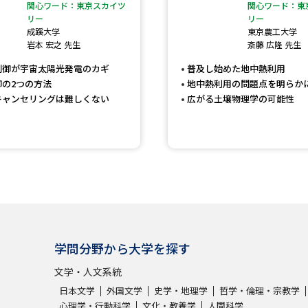
大学入学共通テスト「受験案内」の請求
関心ワード：東京スカイツ
関心ワード：東
リー
リー
大学入学共通テスト「受験上の配慮案内
成蹊大学
東京農工大学
岩本 宏之 先生
斎藤 広隆 先生
幼稚園教員資格認定試験
小学校教員資
制御が宇宙太陽光発電のカギ
普及し始めた地中熱利用
高等学校（情報）教員資格認定試験
御の2つの方法
地中熱利用の問題点を明らか
キャンセリングは難しくない
広がる土壌物理学の可能性
大学研究
大学で学べる内容や特徴を調
新増設大学・学部・学科特集
国際・グ
学問分野から大学を探す
データサイエンス特集
奨学金・特待生
文学・人文系統
進路の３択
新学年スタート号特集ペー
日本文学
外国文学
史学・地理学
哲学・倫理・宗教学
新学年スタート号特集ページ（高2生用
心理学・行動科学
文化・教養学
人間科学