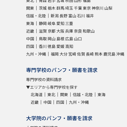
東北
青森
岩手
宮城
秋田
山形
福島
関東
茨城
栃木
群馬
埼玉
千葉
東京
神奈川
山梨
信越・北陸
新潟
長野
富山
石川
福井
東海
静岡
岐阜
愛知
三重
近畿
滋賀
京都
大阪
兵庫
奈良
和歌山
中国
鳥取
岡山
島根
広島
山口
四国
香川
徳島
愛媛
高知
九州・沖縄
福岡
大分
宮崎
佐賀
長崎
熊本
鹿児島
沖縄
専門学校のパンフ・願書を請求
専門学校の資料請求
▼エリアから専門学校を探す
北海道
東北
関東
信越・北陸
東海
近畿
中国
四国
九州・沖縄
大学院のパンフ・願書を請求