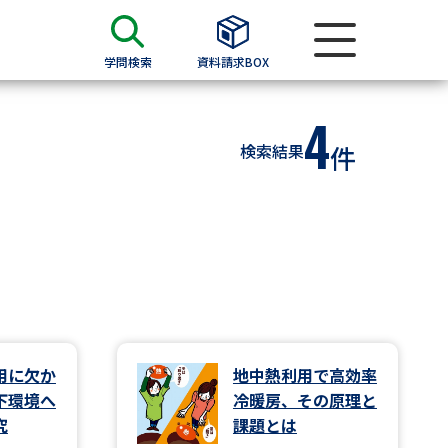
学問検索
資料請求BOX
4
資料検索
検索結果
件
求
願書
＆願書
過去問題集
求
用に欠か
地中熱利用で高効率
下環境へ
冷暖房、その原理と
留学・進学関連、塾・予備校
究
課題とは