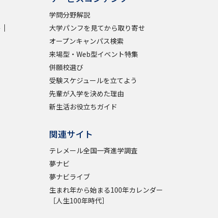
学問分野解説
学問検索
学
大学パンフを見てから取り寄せ
オープンキャンパス検索
来場型・Web型イベント特集
併願校選び
受験スケジュールを立てよう
野解説
学問の教科書
夢ナビライブ
先輩が入学を決めた理由
新生活お役立ちガイド
関連サイト
テレメール全国一斉進学調査
いて
このサイトについて
夢ナビ
・発送状況の確認
テレメール
お支払いサイト
夢ナビライブ
生まれ年から始まる100年カレンダー
問合せ先
テレメール進学カタログ
訂正のご案内
［人生100年時代］