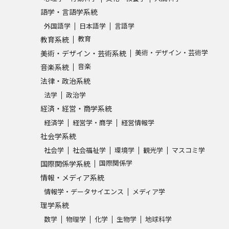
SELFBRAND特集ページ
語学・言語学系統
外国語学
日本語学
言語学
教育
オープンキャンパスなどを調
教育系統
美術・デザイン・芸術学
美術・デザイン・芸術系統
オープンキャンパス検索
実施プログラ
音楽
音楽系統
法律・政治系統
来場型・Web型イベント特集
夢ナビ
法学
政治学
経済・経営・商学系統
経済学
経営学・商学
経営情報学
受験準備
社会学系統
社会学
社会福祉学
環境学
観光学
マスコミ学
国際関係学
国際関係学系統
志望校・出願校を調べる
情報・メディア系統
併願校選び
受験スケジュールを立てよ
情報学・データサイエンス
メディア学
理学系統
テレメール全国一斉進学調査
新生活お
数学
物理学
化学
生物学
地球科学