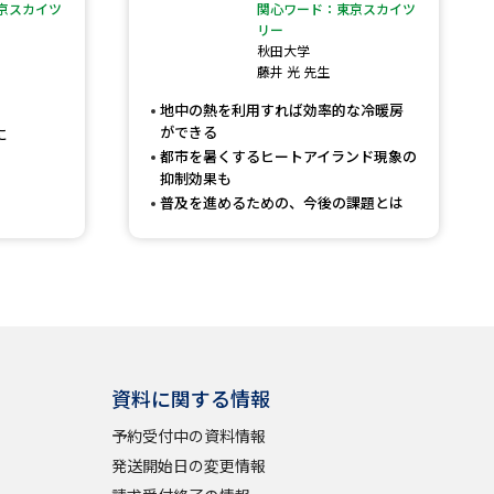
京スカイツ
関心ワード：東京スカイツ
リー
」の請求
高等学校卒業程度認定試験
秋田大学
藤井 光 先生
格認定試験
地中の熱を利用すれば効率的な冷暖房
ができる
に
都市を暑くするヒートアイランド現象の
抑制効果も
普及を進めるための、今後の課題とは
大学検索
べる
ローバルに強い大学特集
資料に関する情報
制度特集
デジタルパンフレット
予約受付中の資料情報
ジ（高3生用）
発送開始日の変更情報
）