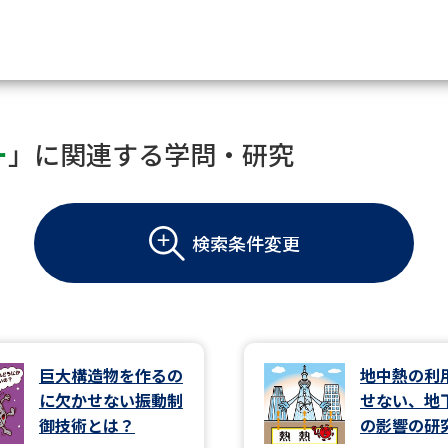
資料請求
ー
」に関連する学問・研究
大学・短大の資料種類から請
検索条件変更
大学パンフ
学部・学科パンフ
総合型選抜・学校推薦型選抜 募集要項＆
大学入学共通テスト利用選抜の募集要項
大学・短大以外の資料から請
巨大構造物を作るの
地中熱の利
に欠かせない振動制
せない、地
専門学校の資料請求
大学院の資料請求
御技術とは？
の影響の研