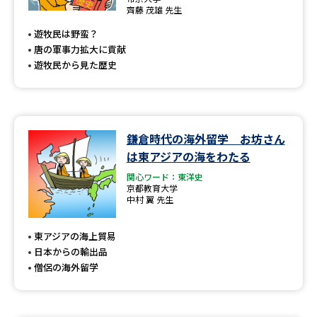
専門学校の資料請求
大学院の資料請求
齊藤 茂雄 先生
遊牧民は野蛮？
大学入学共通テスト「受験案
留学・進学関連、塾・予備校
内」の請求
唐の軍事力拡大に貢献
遊牧民から見た歴史
大学入学共通テスト「受験上の
高等学校卒業程度認定試験
配慮案内」の請求
幼稚園教員資格認定試験
小学校教員資格認定試験
鎌倉時代の海外留学 お坊さん
高等学校（情報）教員資格認定
は東アジアの海をわたる
試験
関心ワード：東洋史
京都教育大学
中村 翼 先生
大学研究
大学検索
東アジアの海上貿易
日本からの輸出品
僧侶の海外留学
大学で学べる内容や特徴を調べる
国際・グローバルに強い大学特
新増設大学・学部・学科特集
集