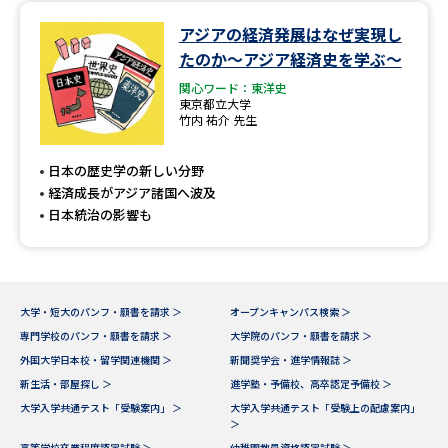
アジアの経済発展はなぜ実現し
データサイエンス特集
奨学金・特待生制度特集
たのか～アジア経済史を学ぶ～
関心ワード：東洋史
デジタルパンフレット
進路の３択
東京都立大学
竹内 祐介 先生
新学年スタート号特集ページ
新学年スタート号特集ページ
（高3生用）
（高2生用）
日本の歴史学の新しい分野
経済成長がアジア諸国へ波及
SELFBRAND特集ページ
日本統治の影響も
オープンキャンパスなどを調べる
オープンキャンパス検索
実施プログラムから探す
大学・短大のパンフ・願書を請求 ＞
オープンキャンパス検索 ＞
専門学校のパンフ・願書を請求 ＞
大学院のパンフ・願書を請求 ＞
外国大学日本校・留学関連機関 ＞
新聞奨学会・進学情報誌 ＞
来場型・Web型イベント特集
夢ナビライブ
新生活・部屋探し ＞
進学塾・予備校、高卒認定予備校 ＞
大学入学共通テスト「受験案内」 ＞
大学入学共通テスト「受験上の配慮案内」
＞
高等学校卒業程度認定試験 ＞
幼稚園教員資格認定試験 ＞