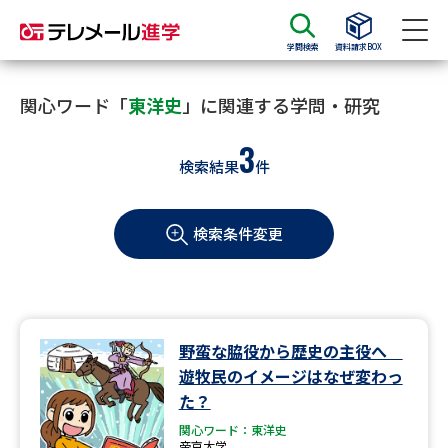
学問検索
資料請求BOX
資料請求
資料検索
関心ワード「
東洋史
」に関連する学問・研究
3
検索結果
件
大学・短大の資料種類から請求
検索条件変更
大学パンフ
学部・学科パンフ
総合型選抜・学校推薦型選抜 募
大学入学共通テスト利用選抜の
集要項＆願書
募集要項＆願書
過去問題集
野蛮な脇役から歴史の主役へ
遊牧民のイメージはなぜ変わっ
大学・短大以外の資料から請求
た？
関心ワード：東洋史
帝京大学