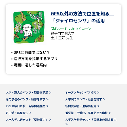
データサイエンス特集
奨学金・特待生制度特集
GPS以外の方法で位置を知る
「ジャイロセンサ」の活用
デジタルパンフレット
進路の３択
関心ワード：水中ドローン
追手門学院大学
土井 正好 先生
新学年スタート号特集ページ
新学年スタート号特集ページ
（高3生用）
（高2生用）
GPSは万能ではない？
進行方向を指示するアプリ
SELFBRAND特集ページ
場面に適した道案内
オープンキャンパスなどを調べる
オープンキャンパス検索
実施プログラムから探す
大学・短大のパンフ・願書を請求 ＞
オープンキャンパス検索 ＞
専門学校のパンフ・願書を請求 ＞
大学院のパンフ・願書を請求 ＞
来場型・Web型イベント特集
夢ナビライブ
外国大学日本校・留学関連機関 ＞
新聞奨学会・進学情報誌 ＞
新生活・部屋探し ＞
進学塾・予備校、高卒認定予備校 ＞
大学入学共通テスト「受験案内」 ＞
大学入学共通テスト「受験上の配慮案内」
＞