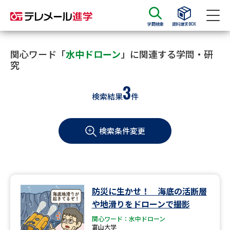
学問検索
資料請求BOX
資料請求
資料検索
関心ワード「
水中ドローン
」に関連する学問・研
究
3
大学・短大の資料種類から請求
検索結果
件
大学パンフ
学部・学科パンフ
検索条件変更
総合型選抜・学校推薦型選抜 募
大学入学共通テスト利用選抜の
集要項＆願書
募集要項＆願書
過去問題集
防災に生かせ！ 海底の活断層
大学・短大以外の資料から請求
や地滑りをドローンで撮影
関心ワード：水中ドローン
富山大学