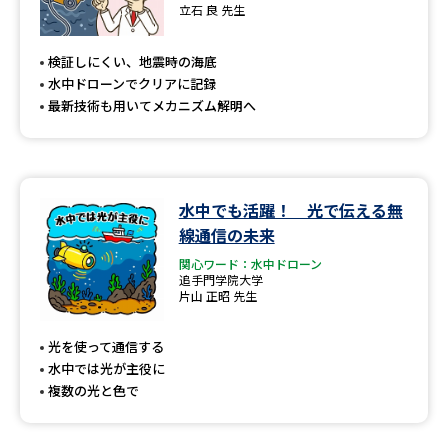
専門学校の資料請求
大学院の資料請求
立石 良 先生
大学入学共通テスト「受験案
留学・進学関連、塾・予備校
検証しにくい、地震時の海底
内」の請求
水中ドローンでクリアに記録
大学入学共通テスト「受験上の
最新技術も用いてメカニズム解明へ
高等学校卒業程度認定試験
配慮案内」の請求
幼稚園教員資格認定試験
小学校教員資格認定試験
水中でも活躍！ 光で伝える無
高等学校（情報）教員資格認定
試験
線通信の未来
関心ワード：水中ドローン
追手門学院大学
片山 正昭 先生
大学研究
大学検索
光を使って通信する
水中では光が主役に
大学で学べる内容や特徴を調べる
複数の光と色で
国際・グローバルに強い大学特
新増設大学・学部・学科特集
集