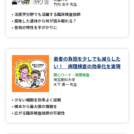
専門学校の資料請求
大学院の資料請求
竹内 法子 先生
法医学分野でも活躍する臨床検査技師
大学入学共通テスト「受験案
留学・進学関連、塾・予備校
内」の請求
腐敗した遺体から何が読み取れる？
各地の特性を手がかりに
大学入学共通テスト「受験上の
高等学校卒業程度認定試験
配慮案内」の請求
幼稚園教員資格認定試験
小学校教員資格認定試験
患者の負担を少しでも減らした
高等学校（情報）教員資格認定
い！ 病理検査の効率化を実現
試験
関心ワード：病理検査
埼玉医科大学
木下 勇一 先生
大学研究
大学検索
少ない細胞を効率よく採取
標本から最大限の情報を
広がる臨床検査技師の可能性
大学で学べる内容や特徴を調べる
国際・グローバルに強い大学特
新増設大学・学部・学科特集
集