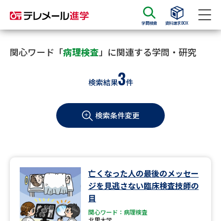
学問検索
資料請求BOX
資料請求
資料検索
関心ワード「
病理検査
」に関連する学問・研究
3
検索結果
件
大学・短大の資料種類から請求
検索条件変更
大学パンフ
学部・学科パンフ
総合型選抜・学校推薦型選抜 募
大学入学共通テスト利用選抜の
集要項＆願書
募集要項＆願書
過去問題集
亡くなった人の最後のメッセー
ジを見逃さない臨床検査技師の
大学・短大以外の資料から請求
目
関心ワード：病理検査
北里大学