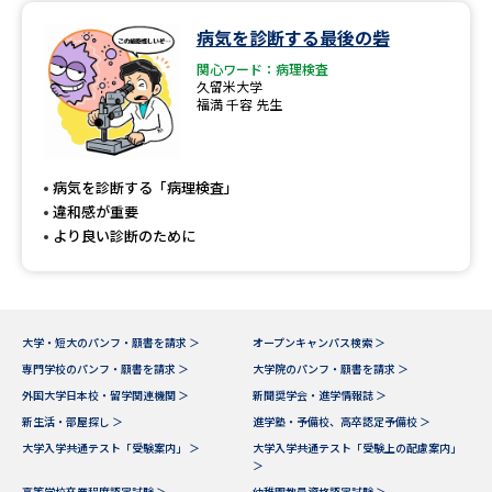
病気を診断する最後の砦
データサイエンス特集
奨学金・特待生制度特集
関心ワード：病理検査
久留米大学
福満 千容 先生
デジタルパンフレット
進路の３択
新学年スタート号特集ページ
新学年スタート号特集ページ
（高3生用）
（高2生用）
病気を診断する「病理検査」
違和感が重要
SELFBRAND特集ページ
より良い診断のために
オープンキャンパスなどを調べる
オープンキャンパス検索
実施プログラムから探す
大学・短大のパンフ・願書を請求 ＞
オープンキャンパス検索 ＞
専門学校のパンフ・願書を請求 ＞
大学院のパンフ・願書を請求 ＞
外国大学日本校・留学関連機関 ＞
新聞奨学会・進学情報誌 ＞
来場型・Web型イベント特集
夢ナビライブ
新生活・部屋探し ＞
進学塾・予備校、高卒認定予備校 ＞
大学入学共通テスト「受験案内」 ＞
大学入学共通テスト「受験上の配慮案内」
＞
高等学校卒業程度認定試験 ＞
幼稚園教員資格認定試験 ＞