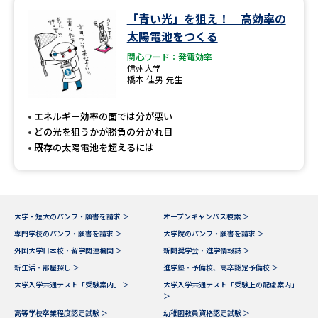
「青い光」を狙え！ 高効率の
データサイエンス特集
奨学金・特待生制度特集
太陽電池をつくる
関心ワード：発電効率
デジタルパンフレット
進路の３択
信州大学
橋本 佳男 先生
新学年スタート号特集ページ
新学年スタート号特集ページ
（高3生用）
（高2生用）
エネルギー効率の面では分が悪い
どの光を狙うかが勝負の分かれ目
SELFBRAND特集ページ
既存の太陽電池を超えるには
オープンキャンパスなどを調べる
大学・短大のパンフ・願書を請求 ＞
オープンキャンパス検索 ＞
オープンキャンパス検索
実施プログラムから探す
専門学校のパンフ・願書を請求 ＞
大学院のパンフ・願書を請求 ＞
外国大学日本校・留学関連機関 ＞
新聞奨学会・進学情報誌 ＞
来場型・Web型イベント特集
夢ナビライブ
新生活・部屋探し ＞
進学塾・予備校、高卒認定予備校 ＞
大学入学共通テスト「受験案内」 ＞
大学入学共通テスト「受験上の配慮案内」
＞
高等学校卒業程度認定試験 ＞
幼稚園教員資格認定試験 ＞