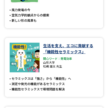
専門学校の資料請求
大学院の資料請求
風力発電の今
大学入学共通テスト「受験案
留学・進学関連、塾・予備校
空気力学的観点からの模索
内」の請求
新しい形の風車も
大学入学共通テスト「受験上の
高等学校卒業程度認定試験
配慮案内」の請求
幼稚園教員資格認定試験
小学校教員資格認定試験
生活を支え、エコに貢献する
「機能性セラミックス」
高等学校（情報）教員資格認定
試験
関心ワード：発電効率
山形大学
松嶋 雄太 先生
大学研究
大学検索
セラミックスは「強さ」から「機能性」へ
測定や発光の機能があるセラミックス
機能性セラミックスで環境問題を解決
大学で学べる内容や特徴を調べる
国際・グローバルに強い大学特
新増設大学・学部・学科特集
集