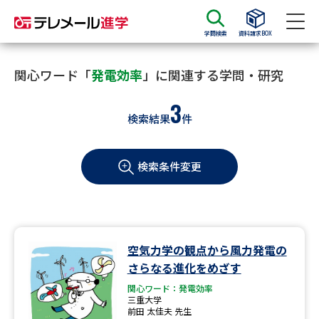
学問検索
資料請求BOX
資料請求
資料検索
関心ワード「
発電効率
」に関連する学問・研究
3
検索結果
件
大学・短大の資料種類から請求
検索条件変更
大学パンフ
学部・学科パンフ
総合型選抜・学校推薦型選抜 募
大学入学共通テスト利用選抜の
集要項＆願書
募集要項＆願書
過去問題集
空気力学の観点から風力発電の
さらなる進化をめざす
大学・短大以外の資料から請求
関心ワード：発電効率
三重大学
前田 太佳夫 先生