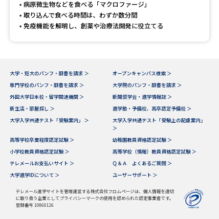
受験準備
資料検索
病原微生物などを食べる「マクロファージ」
取り込んで食べる時間は、わずか数分間
免疫機能を解明し、創薬や治療法開発に役立てる
志望校・出願校を調べる
併願校選び
受験スケジュールを立てよう
大学・短大のパンフ・願書を請求 ＞
オープンキャンパス検索 ＞
専門学校のパンフ・願書を請求 ＞
大学院のパンフ・願書を請求 ＞
先輩が入学を決めた理由
テレメール全国一斉進学調査
外国大学日本校・留学関連機関 ＞
新聞奨学会・進学情報誌 ＞
新生活・部屋探し ＞
進学塾・予備校、高卒認定予備校 ＞
新生活お役立ちガイド
大学入学共通テスト「受験案内」 ＞
大学入学共通テスト「受験上の配慮案内」
＞
高等学校卒業程度認定試験 ＞
幼稚園教員資格認定試験 ＞
小学校教員資格認定試験 ＞
高等学校（情報）教員資格認定試験 ＞
学問発見
学問検索
テレメールお支払いサイト ＞
Ｑ＆Ａ よくあるご質問 ＞
大学進学IDについて ＞
ユーザーサポート ＞
テレメール進学サイトを管理運営する株式会社フロムページは、個人情報を適切
大学で学びたい学問発見
に取り扱う企業としてプライバシーマークの使用を認められた認定事業者です。
登録番号 10860126