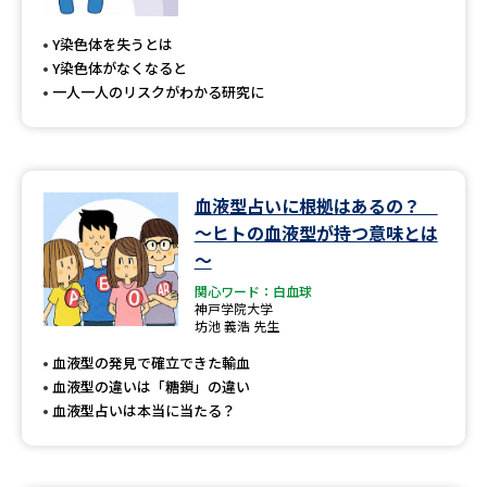
専門学校の資料請求
大学院の資料請求
Y染色体を失うとは
大学入学共通テスト「受験案
留学・進学関連、塾・予備校
Y染色体がなくなると
内」の請求
一人一人のリスクがわかる研究に
大学入学共通テスト「受験上の
高等学校卒業程度認定試験
配慮案内」の請求
幼稚園教員資格認定試験
小学校教員資格認定試験
血液型占いに根拠はあるの？
～ヒトの血液型が持つ意味とは
高等学校（情報）教員資格認定
試験
～
関心ワード：白血球
神戸学院大学
坊池 義浩 先生
大学研究
大学検索
血液型の発見で確立できた輸血
血液型の違いは「糖鎖」の違い
血液型占いは本当に当たる？
大学で学べる内容や特徴を調べる
国際・グローバルに強い大学特
新増設大学・学部・学科特集
集