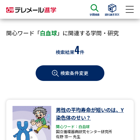
学問検索
資料請求BOX
資料請求
資料検索
関心ワード「
白血球
」に関連する学問・研究
4
検索結果
件
大学・短大の資料種類から請求
検索条件変更
大学パンフ
学部・学科パンフ
総合型選抜・学校推薦型選抜 募
大学入学共通テスト利用選抜の
集要項＆願書
募集要項＆願書
過去問題集
男性の平均寿命が短いのは、Y
染色体のせい？
大学・短大以外の資料から請求
関心ワード：白血球
国立循環器病研究センター研究所
佐野 宗一 先生