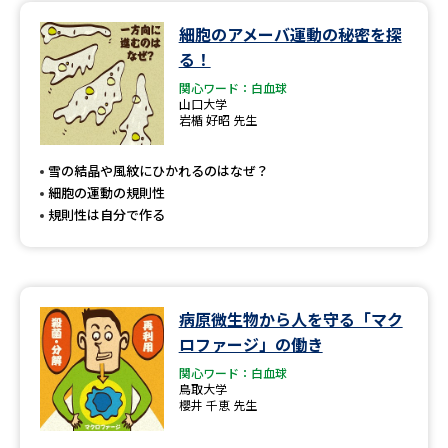
細胞のアメーバ運動の秘密を探
データサイエンス特集
奨学金・特待生制度特集
る！
関心ワード：白血球
デジタルパンフレット
進路の３択
山口大学
岩楯 好昭 先生
新学年スタート号特集ページ
新学年スタート号特集ページ
（高3生用）
（高2生用）
雪の結晶や風紋にひかれるのはなぜ？
細胞の運動の規則性
SELFBRAND特集ページ
規則性は自分で作る
オープンキャンパスなどを調べる
オープンキャンパス検索
実施プログラムから探す
病原微生物から人を守る「マク
ロファージ」の働き
来場型・Web型イベント特集
夢ナビライブ
関心ワード：白血球
鳥取大学
櫻井 千恵 先生