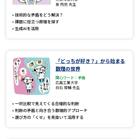
専門学校の資料請求
大学院の資料請求
泉 丙完 先生
技術的な矛盾をどう解決？
大学入学共通テスト「受験案
留学・進学関連、塾・予備校
内」の請求
課題に役立つ原理を探す
生成AIを活用
大学入学共通テスト「受験上の
高等学校卒業程度認定試験
配慮案内」の請求
幼稚園教員資格認定試験
小学校教員資格認定試験
「どっちが好き？」から始まる
高等学校（情報）教員資格認定
数理の世界
試験
関心ワード：矛盾
広島工業大学
白石 俊輔 先生
大学研究
大学検索
一対比較で見えてくる合理的な判断
判断の矛盾と向き合う数理的アプローチ
選び方の「くせ」を見抜いて活用する
大学で学べる内容や特徴を調べる
国際・グローバルに強い大学特
新増設大学・学部・学科特集
集