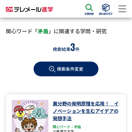
学問検索
資料請求BOX
資料請求
資料検索
関心ワード「
矛盾
」に関連する学問・研究
3
検索結果
件
大学・短大の資料種類から請求
検索条件変更
大学パンフ
学部・学科パンフ
総合型選抜・学校推薦型選抜 募
大学入学共通テスト利用選抜の
集要項＆願書
募集要項＆願書
過去問題集
異分野の発明原理を応用！ イ
ノベーションを生むアイデアの
大学・短大以外の資料から請求
発想手法
関心ワード：矛盾
三条市立大学