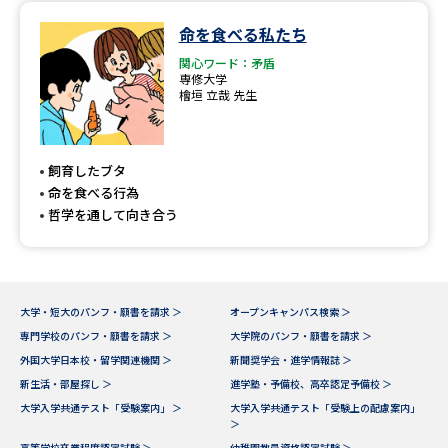
命を食べる私たち
データサイエンス特集
奨学金・特待生制度特集
関心ワード：矛盾
専修大学
檜垣 立哉 先生
デジタルパンフレット
進路の３択
新学年スタート号特集ページ
新学年スタート号特集ページ
（高3生用）
（高2生用）
飼育したブタ
命を食べる行為
SELFBRAND特集ページ
哲学を通して向き合う
オープンキャンパスなどを調べる
オープンキャンパス検索
実施プログラムから探す
大学・短大のパンフ・願書を請求 ＞
オープンキャンパス検索 ＞
専門学校のパンフ・願書を請求 ＞
大学院のパンフ・願書を請求 ＞
外国大学日本校・留学関連機関 ＞
新聞奨学会・進学情報誌 ＞
来場型・Web型イベント特集
夢ナビライブ
新生活・部屋探し ＞
進学塾・予備校、高卒認定予備校 ＞
大学入学共通テスト「受験案内」 ＞
大学入学共通テスト「受験上の配慮案内」
＞
高等学校卒業程度認定試験 ＞
幼稚園教員資格認定試験 ＞