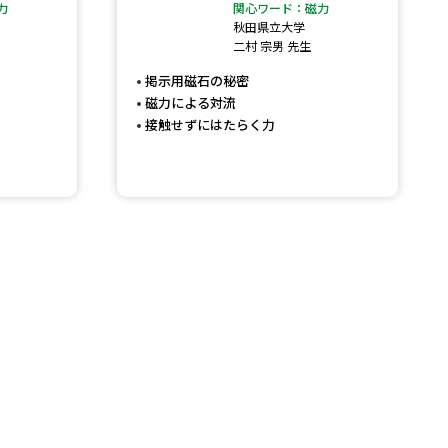
力
関心ワード：磁力
秋田県立大学
」の請求
高等学校卒業程度認定試験
二村 宗男 先生
格認定試験
掲示用磁石の秘密
磁力による対流
接触せずにはたらく力
大学検索
べる
ローバルに強い大学特集
制度特集
デジタルパンフレット
ジ（高3生用）
）