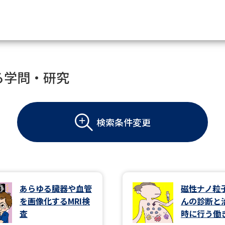
資料請求
る学問・研究
大学・短大の資料種類から請
検索条件変更
大学パンフ
学部・学科パンフ
総合型選抜・学校推薦型選抜 募集要項＆
大学入学共通テスト利用選抜の募集要項
大学・短大以外の資料から請
あらゆる臓器や血管
磁性ナノ粒
を画像化するMRI検
んの診断と
専門学校の資料請求
大学院の資料請求
査
時に行う働