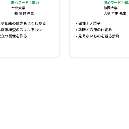
大学入学共通テスト「受験案内」の請求
関心ワード：磁力
関心ワード：磁
帝京大学
静岡大学
大学入学共通テスト「受験上の配慮案内
小島 慎也 先生
大多 哲史 先生
幼稚園教員資格認定試験
小学校教員資
量や組織の硬さもよくわかる
磁性ナノ粒子
る画像検査のスキルをもつ
診断と治療の仕組み
高等学校（情報）教員資格認定試験
役立つ画像を作る
見えないものを観る計測
大学研究
大学で学べる内容や特徴を調
新増設大学・学部・学科特集
国際・グ
データサイエンス特集
奨学金・特待生
進路の３択
新学年スタート号特集ペー
新学年スタート号特集ページ（高2生用