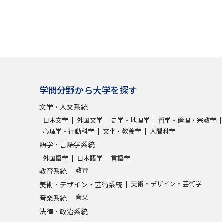
SELFBRAND特集ページ
オープンキャンパスなどを調
オープンキャンパス検索
実施プログラ
来場型・Web型イベント特集
夢ナビ
学問分野から大学を探す
文学・人文系統
日本文学
外国文学
史学・地理学
哲学・倫理・宗教学
受験準備
心理学・行動科学
文化・教養学
人間科学
語学・言語学系統
外国語学
日本語学
言語学
志望校・出願校を調べる
教育
教育系統
美術・デザイン・芸術学
美術・デザイン・芸術系統
併願校選び
受験スケジュールを立てよ
音楽
音楽系統
テレメール全国一斉進学調査
新生活お
法律・政治系統