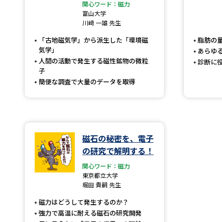
関心ワード：磁力
富山大学
川﨑 一雄 先生
「古地磁気学」から派生した「環境磁
脂肪の
気学」
あらゆ
人間の活動で発生する磁性鉱物の微粒
診断に
子
簡便な調査で大量のデータを取得
磁石の秘密を、電子
の研究で解明する！
関心ワード：磁力
東京都立大学
堀田 貴嗣 先生
磁力はどうして発生するのか？
強力で高温に耐える磁石の研究開発