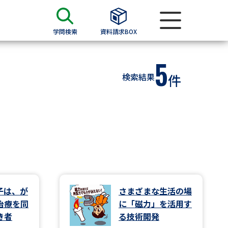
学問検索
資料請求BOX
5
資料検索
検索結果
件
求
願書
＆願書
過去問題集
求
子は、が
さまざまな生活の場
治療を同
に「磁力」を活用す
留学・進学関連、塾・予備校
き者
る技術開発