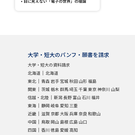
目に見えない「電子の世界」の理論
大学・短大のパンフ・願書を請求
大学・短大の資料請求
北海道
北海道
東北
青森
岩手
宮城
秋田
山形
福島
関東
茨城
栃木
群馬
埼玉
千葉
東京
神奈川
山梨
信越・北陸
新潟
長野
富山
石川
福井
東海
静岡
岐阜
愛知
三重
近畿
滋賀
京都
大阪
兵庫
奈良
和歌山
中国
鳥取
岡山
島根
広島
山口
四国
香川
徳島
愛媛
高知