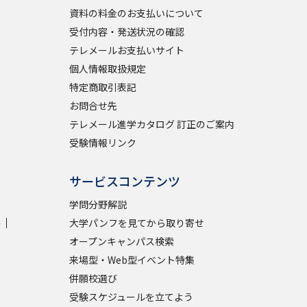
資料の料金のお支払いについて
受付内容・発送状況の確認
学問検索
テレメールお支払いサイト
個人情報取扱規定
特定商取引表記
お問合せ先
野解説
学問の教科書
夢ナビライブ
テレメール進学カタログ 訂正のご案内
受験情報リンク
サービスコンテンツ
学問分野解説
学
大学パンフを見てから取り寄せ
いて
このサイトについて
オープンキャンパス検索
・発送状況の確認
テレメール
お支払いサイト
来場型・Web型イベント特集
問合せ先
テレメール進学カタログ
訂正のご案内
併願校選び
受験スケジュールを立てよう