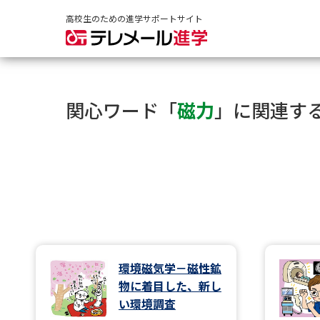
高校生のための進学サポートサイト
関心ワード「
磁力
」に関連す
環境磁気学－磁性鉱
物に着目した、新し
い環境調査