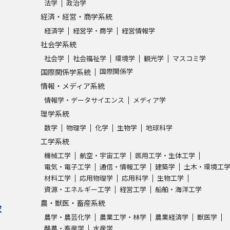
法学
政治学
経済・経営・商学系統
学問発見
経済学
経営学・商学
経営情報学
社会学系統
社会学
社会福祉学
環境学
観光学
マスコミ学
大学で学びたい学問発見
国際関係学
国際関係学系統
情報・メディア系統
学問のミニ講義「夢ナビ講義」
学問分
情報学・データサイエンス
メディア学
理学系統
数学
物理学
化学
生物学
地球科学
ユーザーサポート
工学系統
機械工学
航空・宇宙工学
医用工学・生体工学
電気・電子工学
通信・情報工学
建築学
土木・環境工
Ｑ＆Ａ よくあるご質問
大学進学IDにつ
材料工学
応用物理学
応用科学
生物工学
資料の料金の
お支払いについて
受付内容
資源・エネルギー工学
経営工学
船舶・海洋工学
農・獣医・畜産系統
個人情報取扱規定
特定商取引表記
お
求
農学・農芸化学
農業工学・林学
農業経済学
獣医学
受験情報リンク
酪農・畜産学
水産学