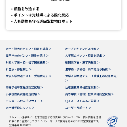
受験準備
資料検索
細胞を改造する
ポイントは光触媒による酸化反応
人も動物も守る巡回型動物ロボット
志望校・出願校を調べる
併願校選び
受験スケジュールを立てよう
大学・短大のパンフ・願書を請求 ＞
オープンキャンパス検索 ＞
先輩が入学を決めた理由
テレメール全国一斉進学調査
専門学校のパンフ・願書を請求 ＞
大学院のパンフ・願書を請求 ＞
外国大学日本校・留学関連機関 ＞
新聞奨学会・進学情報誌 ＞
新生活お役立ちガイド
新生活・部屋探し ＞
進学塾・予備校、高卒認定予備校 ＞
大学入学共通テスト「受験案内」 ＞
大学入学共通テスト「受験上の配慮案内」
＞
高等学校卒業程度認定試験 ＞
幼稚園教員資格認定試験 ＞
学問発見
学問検索
小学校教員資格認定試験 ＞
高等学校（情報）教員資格認定試験 ＞
テレメールお支払いサイト ＞
Ｑ＆Ａ よくあるご質問 ＞
大学進学IDについて ＞
ユーザーサポート ＞
大学で学びたい学問発見
テレメール進学サイトを管理運営する株式会社フロムページは、個人情報を適切
に取り扱う企業としてプライバシーマークの使用を認められた認定事業者です。
登録番号 10860126