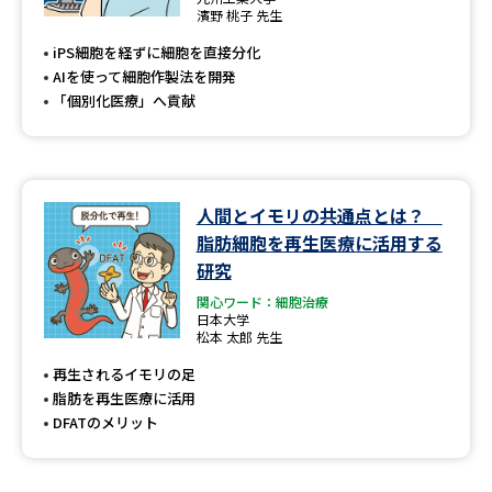
専門学校の資料請求
大学院の資料請求
濱野 桃子 先生
iPS細胞を経ずに細胞を直接分化
大学入学共通テスト「受験案
留学・進学関連、塾・予備校
内」の請求
AIを使って細胞作製法を開発
「個別化医療」へ貢献
大学入学共通テスト「受験上の
高等学校卒業程度認定試験
配慮案内」の請求
幼稚園教員資格認定試験
小学校教員資格認定試験
人間とイモリの共通点とは？
高等学校（情報）教員資格認定
脂肪細胞を再生医療に活用する
試験
研究
関心ワード：細胞治療
日本大学
大学研究
大学検索
松本 太郎 先生
再生されるイモリの足
脂肪を再生医療に活用
大学で学べる内容や特徴を調べる
DFATのメリット
国際・グローバルに強い大学特
新増設大学・学部・学科特集
集