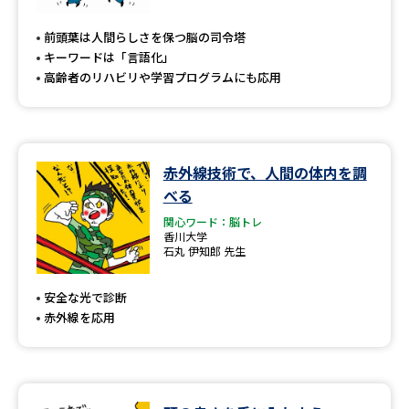
専門学校の資料請求
大学院の資料請求
前頭葉は人間らしさを保つ脳の司令塔
大学入学共通テスト「受験案
留学・進学関連、塾・予備校
キーワードは「言語化」
内」の請求
高齢者のリハビリや学習プログラムにも応用
大学入学共通テスト「受験上の
高等学校卒業程度認定試験
配慮案内」の請求
幼稚園教員資格認定試験
小学校教員資格認定試験
赤外線技術で、人間の体内を調
べる
高等学校（情報）教員資格認定
試験
関心ワード：脳トレ
香川大学
石丸 伊知郎 先生
大学研究
大学検索
安全な光で診断
赤外線を応用
大学で学べる内容や特徴を調べる
国際・グローバルに強い大学特
新増設大学・学部・学科特集
集