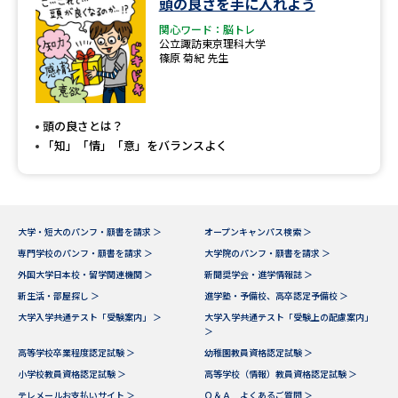
頭の良さを手に入れよう
関心ワード：脳トレ
データサイエンス特集
奨学金・特待生制度特集
公立諏訪東京理科大学
篠原 菊紀 先生
デジタルパンフレット
進路の３択
頭の良さとは？
新学年スタート号特集ページ
新学年スタート号特集ページ
（高3生用）
（高2生用）
「知」「情」「意」をバランスよく
SELFBRAND特集ページ
オープンキャンパスなどを調べる
大学・短大のパンフ・願書を請求 ＞
オープンキャンパス検索 ＞
専門学校のパンフ・願書を請求 ＞
大学院のパンフ・願書を請求 ＞
外国大学日本校・留学関連機関 ＞
新聞奨学会・進学情報誌 ＞
オープンキャンパス検索
実施プログラムから探す
新生活・部屋探し ＞
進学塾・予備校、高卒認定予備校 ＞
大学入学共通テスト「受験案内」 ＞
大学入学共通テスト「受験上の配慮案内」
来場型・Web型イベント特集
夢ナビライブ
＞
高等学校卒業程度認定試験 ＞
幼稚園教員資格認定試験 ＞
小学校教員資格認定試験 ＞
高等学校（情報）教員資格認定試験 ＞
テレメールお支払いサイト ＞
Ｑ＆Ａ よくあるご質問 ＞