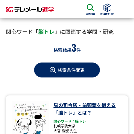
学問検索
資料請求BOX
資料請求
資料検索
関心ワード「
脳トレ
」に関連する学問・研究
3
検索結果
件
大学・短大の資料種類から請求
検索条件変更
大学パンフ
学部・学科パンフ
総合型選抜・学校推薦型選抜 募
大学入学共通テスト利用選抜の
集要項＆願書
募集要項＆願書
過去問題集
脳の司令塔・前頭葉を鍛える
「脳トレ」とは？
大学・短大以外の資料から請求
関心ワード：脳トレ
札幌学院大学
大宮 秀淑 先生