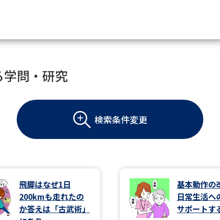
資料請求
る学問・研究
大学・短大の資料種類から請
検索条件変更
大学パンフ
学部・学科パンフ
総合型選抜・学校推薦型選抜 募集要項＆
大学入学共通テスト利用選抜の募集要項
大学・短大以外の資料から請
飛脚はなぜ1日
基本動作の
200kmも走れたの
日常生活へ
専門学校の資料請求
大学院の資料請求
か――答えは「古武術」
サポートす