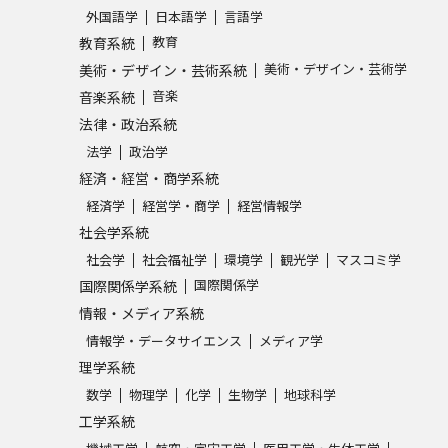
外国語学
日本語学
言語学
SELFBRAND特集ページ
教育
教育系統
美術・デザイン・芸術学
美術・デザイン・芸術系統
オープンキャンパスなどを調
音楽
音楽系統
法律・政治系統
オープンキャンパス検索
実施プログラ
法学
政治学
来場型・Web型イベント特集
夢ナビ
経済・経営・商学系統
経済学
経営学・商学
経営情報学
社会学系統
受験準備
社会学
社会福祉学
環境学
観光学
マスコミ学
国際関係学
国際関係学系統
情報・メディア系統
志望校・出願校を調べる
情報学・データサイエンス
メディア学
理学系統
併願校選び
受験スケジュールを立てよ
数学
物理学
化学
生物学
地球科学
テレメール全国一斉進学調査
新生活お
工学系統