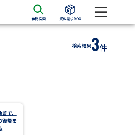
学問検索
資料請求BOX
3
資料検索
検索結果
件
求
願書
＆願書
過去問題集
求
改善で、
の復帰を
留学・進学関連、塾・予備校
る