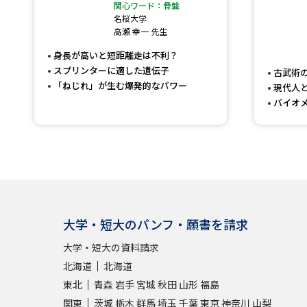
関心ワード：骨盤
名桜大学
高瀬 幸一 先生
身長が高いと短距離走は不利？
スプリンターに適した遺伝子
古武術
「ねじれ」が生む爆発的なパワー
現代人
バイオ
大学・短大のパンフ・願書を請求
大学・短大の資料請求
北海道
北海道
東北
青森
岩手
宮城
秋田
山形
福島
関東
茨城
栃木
群馬
埼玉
千葉
東京
神奈川
山梨