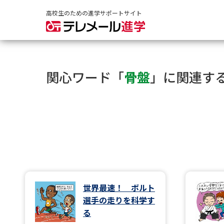
高校生のための進学サポートサイト
関心ワード「
骨盤
」に関連す
世界最速！ ボルト
選手の走りを科学す
る