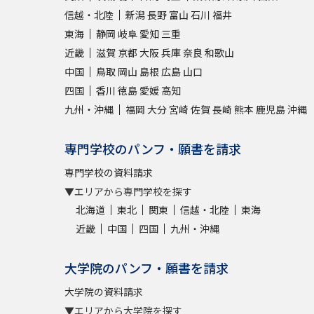
信越・北陸
新潟
長野
富山
石川
福井
東海
静岡
岐阜
愛知
三重
近畿
滋賀
京都
大阪
兵庫
奈良
和歌山
中国
鳥取
岡山
島根
広島
山口
四国
香川
徳島
愛媛
高知
九州・沖縄
福岡
大分
宮崎
佐賀
長崎
熊本
鹿児島
沖縄
専門学校のパンフ・願書を請求
専門学校の資料請求
▼エリアから専門学校を探す
北海道
東北
関東
信越・北陸
東海
近畿
中国
四国
九州・沖縄
大学院のパンフ・願書を請求
大学院の資料請求
▼エリアから大学院を探す