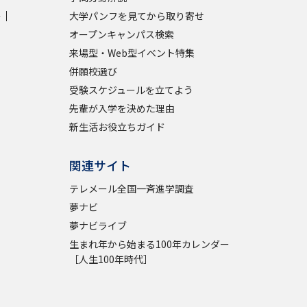
学
大学パンフを見てから取り寄せ
学問検索
オープンキャンパス検索
来場型・Web型イベント特集
併願校選び
受験スケジュールを立てよう
先輩が入学を決めた理由
野解説
学問の教科書
夢ナビライブ
新生活お役立ちガイド
関連サイト
テレメール全国一斉進学調査
夢ナビ
いて
このサイトについて
夢ナビライブ
生まれ年から始まる100年カレンダー
・発送状況の確認
テレメール
お支払いサイト
［人生100年時代］
問合せ先
テレメール進学カタログ
訂正のご案内