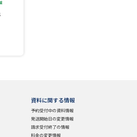
盤
」の請求
高等学校卒業程度認定試験
生
格認定試験
大学検索
べる
資料に関する情報
ローバルに強い大学特集
予約受付中の資料情報
制度特集
デジタルパンフレット
発送開始日の変更情報
ジ（高3生用）
請求受付終了の情報
）
料金の変更情報