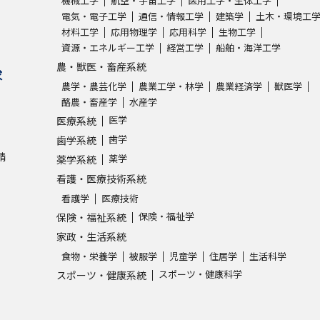
機械工学
航空・宇宙工学
医用工学・生体工学
電気・電子工学
通信・情報工学
建築学
土木・環境工
材料工学
応用物理学
応用科学
生物工学
学問発見
資源・エネルギー工学
経営工学
船舶・海洋工学
農・獣医・畜産系統
求
農学・農芸化学
農業工学・林学
農業経済学
獣医学
大学で学びたい学問発見
酪農・畜産学
水産学
医学
医療系統
学問のミニ講義「夢ナビ講義」
学問分
歯学
歯学系統
請
薬学
薬学系統
看護・医療技術系統
ユーザーサポート
看護学
医療技術
保険・福祉学
保険・福祉系統
Ｑ＆Ａ よくあるご質問
大学進学IDにつ
家政・生活系統
食物・栄養学
被服学
児童学
住居学
生活科学
資料の料金の
お支払いについて
受付内容
スポーツ・健康科学
スポーツ・健康系統
個人情報取扱規定
特定商取引表記
お
受験情報リンク