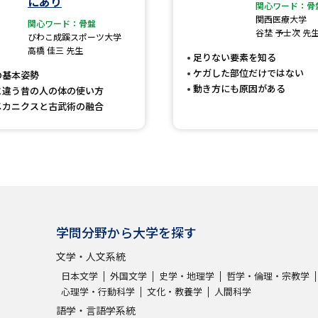
にあり
大学入学共通テスト「受験案内」の請求
関心ワード：骨
関西医療大学
関心ワード：骨盤
大学入学共通テスト「受験上の配慮案内
谷埜 予士次 先
びわこ成蹊スポーツ大学
高橋 佳三 先生
幼稚園教員資格認定試験
小学校教員資
足りない要素を知る
ケガした部位だけではない
の基本姿勢
高等学校（情報）教員資格認定試験
動き方にも原因がある
と違う昔の人の体の使い方
メカニクスと古武術の融合
大学研究
大学で学べる内容や特徴を調
学問分野から大学を探す
新増設大学・学部・学科特集
国際・グ
文学・人文系統
データサイエンス特集
奨学金・特待生
日本文学
外国文学
史学・地理学
哲学・倫理・宗教学
進路の３択
新学年スタート号特集ペー
心理学・行動科学
文化・教養学
人間科学
新学年スタート号特集ページ（高2生用
語学・言語学系統