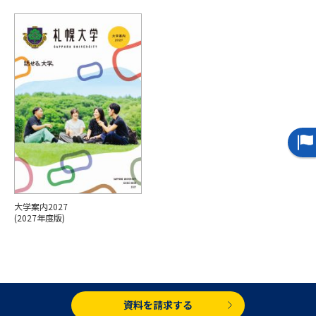
専門学校の資料請求
大学院の資料請求
大学入学共通テスト「受験案
留学・進学関連、塾・予備校
内」の請求
大学入学共通テスト「受験上の
高等学校卒業程度認定試験
配慮案内」の請求
幼稚園教員資格認定試験
小学校教員資格認定試験
高等学校（情報）教員資格認定
試験
大学案内2027
大学研究
大学検索
(2027年度版)
大学で学べる内容や特徴を調べる
国際・グローバルに強い大学特
資料を請求する
新増設大学・学部・学科特集
集