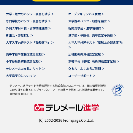
データサイエンス特集
奨学金・特待生制度特集
大学・短大のパンフ・願書を請求 ＞
オープンキャンパス検索 ＞
専門学校のパンフ・願書を請求 ＞
大学院のパンフ・願書を請求 ＞
外国大学日本校・留学関連機関 ＞
新聞奨学会・進学情報誌 ＞
デジタルパンフレット
進路の３択
新生活・部屋探し ＞
進学塾・予備校、高卒認定予備校 ＞
新学年スタート号特集ページ
新学年スタート号特集ページ
大学入学共通テスト「受験案内」 ＞
大学入学共通テスト「受験上の配慮案内」
＞
（高3生用）
（高2生用）
高等学校卒業程度認定試験 ＞
幼稚園教員資格認定試験 ＞
SELFBRAND特集ページ
小学校教員資格認定試験 ＞
高等学校（情報）教員資格認定試験 ＞
テレメールお支払いサイト ＞
Ｑ＆Ａ よくあるご質問 ＞
大学進学IDについて ＞
ユーザーサポート ＞
オープンキャンパスなどを調べる
テレメール進学サイトを管理運営する株式会社フロムページは、個人情報を適切
に取り扱う企業としてプライバシーマークの使用を認められた認定事業者です。
オープンキャンパス検索
実施プログラムから探す
登録番号 10860126
来場型・Web型イベント特集
夢ナビライブ
(C) 2002-2026 Frompage.Co.,Ltd.