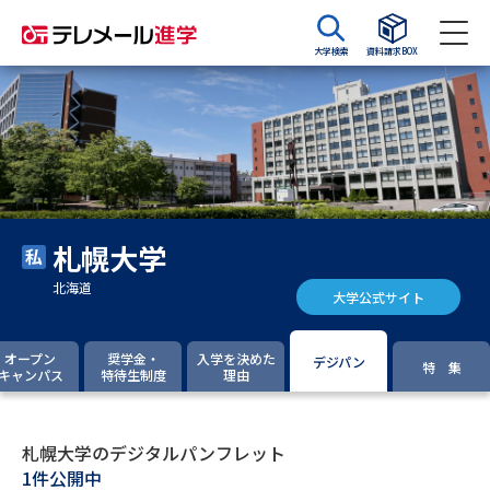
大学検索
資料請求BOX
資料請求
資料検索
大学・短大の資料種類から請求
札幌大学
大学パンフ
学部・学科パンフ
北海道
大学公式サイト
総合型選抜・学校推薦型選抜 募
大学入学共通テスト利用選抜の
集要項＆願書
募集要項＆願書
オープン
奨学金・
入学を決めた
デジパン
特 集
キャンパス
特待生制度
理由
過去問題集
大学・短大以外の資料から請求
札幌大学のデジタルパンフレット
1件公開中