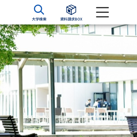
大学検索
資料請求BOX
資料検索
求
願書
＆願書
過去問題集
求
留学・進学関連、塾・予備校