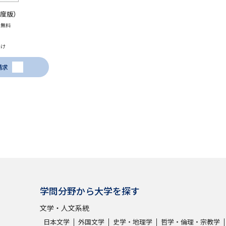
年度版）
学問発見
も無料
届け
大学で学びたい学問発見
請求
学問のミニ講義「夢ナビ講義」
学問分
ユーザーサポート
Ｑ＆Ａ よくあるご質問
大学進学IDにつ
資料の料金の
お支払いについて
受付内容
学問分野から大学を探す
個人情報取扱規定
特定商取引表記
お
文学・人文系統
受験情報リンク
日本文学
外国文学
史学・地理学
哲学・倫理・宗教学