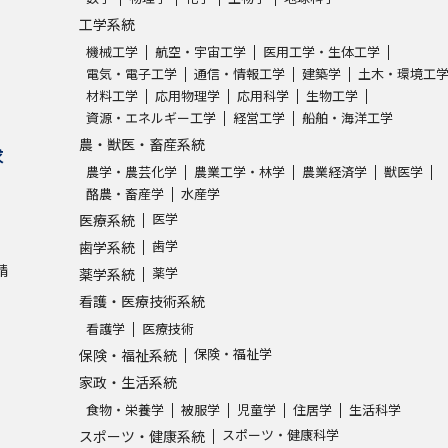
工学系統
機械工学
航空・宇宙工学
医用工学・生体工学
電気・電子工学
通信・情報工学
建築学
土木・環境工
材料工学
応用物理学
応用科学
生物工学
資源・エネルギー工学
経営工学
船舶・海洋工学
農・獣医・畜産系統
求
農学・農芸化学
農業工学・林学
農業経済学
獣医学
酪農・畜産学
水産学
医学
医療系統
歯学
歯学系統
請
薬学
薬学系統
看護・医療技術系統
看護学
医療技術
保険・福祉学
保険・福祉系統
家政・生活系統
食物・栄養学
被服学
児童学
住居学
生活科学
スポーツ・健康科学
スポーツ・健康系統