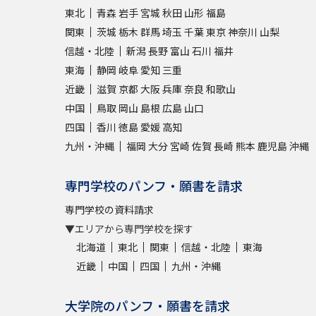
東北
青森
岩手
宮城
秋田
山形
福島
関東
茨城
栃木
群馬
埼玉
千葉
東京
神奈川
山梨
信越・北陸
新潟
長野
富山
石川
福井
東海
静岡
岐阜
愛知
三重
近畿
滋賀
京都
大阪
兵庫
奈良
和歌山
中国
鳥取
岡山
島根
広島
山口
四国
香川
徳島
愛媛
高知
九州・沖縄
福岡
大分
宮崎
佐賀
長崎
熊本
鹿児島
沖縄
専門学校のパンフ・願書を請求
専門学校の資料請求
▼エリアから専門学校を探す
北海道
東北
関東
信越・北陸
東海
近畿
中国
四国
九州・沖縄
大学院のパンフ・願書を請求