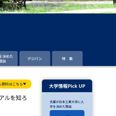
」の請求
高等学校卒業程度認定試験
格認定試験
大学検索
を決めた
デジパン
特 集
理由
べる
る資料はこちら
ローバルに強い大学特集
大学情報Pick UP
制度特集
デジタルパンフレット
アルを知ろ
先輩が日本工業大学に入
ジ（高3生用）
学を決めた理由
）