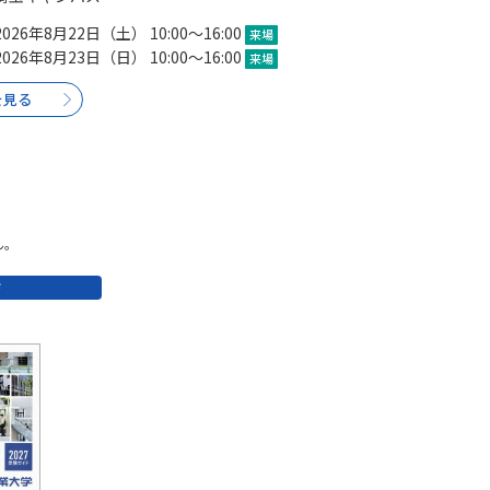
SELFBRAND特集ページ
2026年8月22日（土） 10:00～16:00
来場
2026年8月23日（日） 10:00～16:00
来場
オープンキャンパスなどを調
を見る
オープンキャンパス検索
実施プログラ
来場型・Web型イベント特集
夢ナビ
ん。
受験準備
ド
志望校・出願校を調べる
併願校選び
受験スケジュールを立てよ
テレメール全国一斉進学調査
新生活お