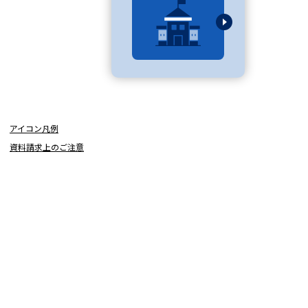
べる
ムから探す
ライブ
アイコン凡例
資料請求上のご注意
資料検索
う
先輩が入学を決めた理由
役立ちガイド