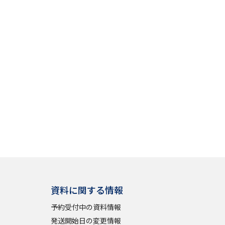
学問検索
野解説
学問の教科書
夢ナビライブ
いて
このサイトについて
・発送状況の確認
テレメール
お支払いサイト
資料に関する情報
問合せ先
テレメール進学カタログ
訂正のご案内
予約受付中の資料情報
発送開始日の変更情報