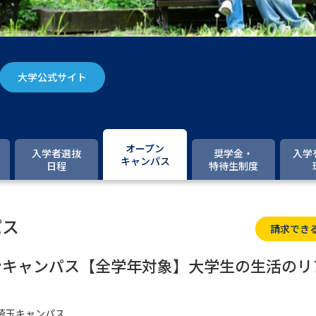
大学入学共通テスト「受験案内」の請求
大学入学共通テスト「受験上の配慮案内
幼稚園教員資格認定試験
小学校教員資
大学公式サイト
高等学校（情報）教員資格認定試験
大学研究
オープン
入学者選抜
奨学金・
入学
キャンパス
日程
特待生制度
大学で学べる内容や特徴を調
パス
請求でき
新増設大学・学部・学科特集
国際・グ
データサイエンス特集
奨学金・特待生
ンキャンパス【全学年対象】大学生の生活のリ
進路の３択
新学年スタート号特集ペー
新学年スタート号特集ページ（高2生用
埼玉キャンパス