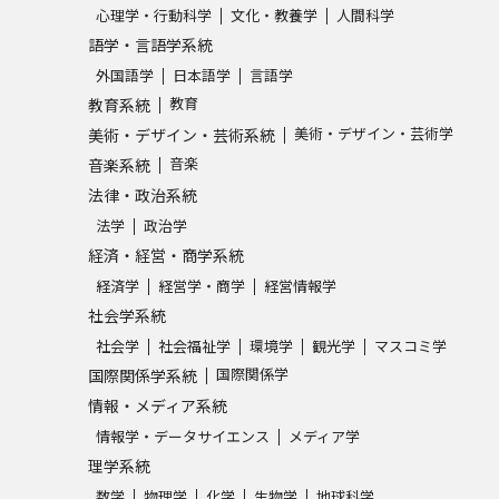
心理学・行動科学
文化・教養学
人間科学
語学・言語学系統
外国語学
日本語学
言語学
教育
教育系統
美術・デザイン・芸術学
美術・デザイン・芸術系統
音楽
音楽系統
法律・政治系統
法学
政治学
経済・経営・商学系統
経済学
経営学・商学
経営情報学
社会学系統
社会学
社会福祉学
環境学
観光学
マスコミ学
国際関係学
国際関係学系統
情報・メディア系統
情報学・データサイエンス
メディア学
理学系統
数学
物理学
化学
生物学
地球科学