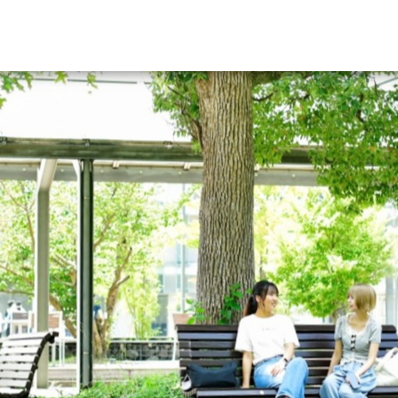
資料請求
大学・短大の資料種類から請
大学パンフ
学部・学科パンフ
総合型選抜・学校推薦型選抜 募集要項＆
大学入学共通テスト利用選抜の募集要項
大学・短大以外の資料から請
専門学校の資料請求
大学院の資料請求