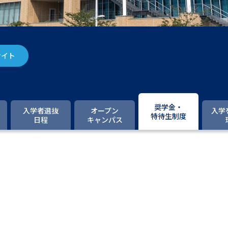
大学入学共通テスト「受験案内」の請求
大学入学共通テスト「受験上の配慮案内
幼稚園教員資格認定試験
小学校教員資
サイト
高等学校（情報）教員資格認定試験
大学研究
奨学金・
入学者選抜
オープン
入学
特待生制度
日程
キャンパス
大学で学べる内容や特徴を調
新増設大学・学部・学科特集
国際・グ
データサイエンス特集
奨学金・特待生
進路の３択
新学年スタート号特集ペー
新学年スタート号特集ページ（高2生用