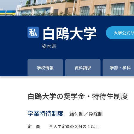
白鴎大学
大学公式
栃木県
学校情報
資料請求
学部・学科
白鴎大学の奨学金・特待生制度
学業特待制度
給付制／免除制
定 員
全入学定員の３分の１以上