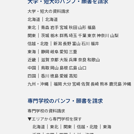
大学・短大のパンフ・願書を請求
大学・短大の資料請求
北海道
北海道
東北
青森
岩手
宮城
秋田
山形
福島
関東
茨城
栃木
群馬
埼玉
千葉
東京
神奈川
山梨
信越・北陸
新潟
長野
富山
石川
福井
東海
静岡
岐阜
愛知
三重
近畿
滋賀
京都
大阪
兵庫
奈良
和歌山
中国
鳥取
岡山
島根
広島
山口
四国
香川
徳島
愛媛
高知
九州・沖縄
福岡
大分
宮崎
佐賀
長崎
熊本
鹿児島
沖縄
専門学校のパンフ・願書を請求
専門学校の資料請求
▼エリアから専門学校を探す
北海道
東北
関東
信越・北陸
東海