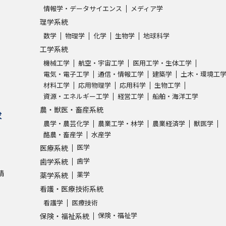
情報学・データサイエンス
メディア学
理学系統
数学
物理学
化学
生物学
地球科学
工学系統
機械工学
航空・宇宙工学
医用工学・生体工学
電気・電子工学
通信・情報工学
建築学
土木・環境工
材料工学
応用物理学
応用科学
生物工学
資源・エネルギー工学
経営工学
船舶・海洋工学
農・獣医・畜産系統
求
農学・農芸化学
農業工学・林学
農業経済学
獣医学
酪農・畜産学
水産学
医学
医療系統
歯学
歯学系統
請
薬学
薬学系統
看護・医療技術系統
看護学
医療技術
保険・福祉学
保険・福祉系統