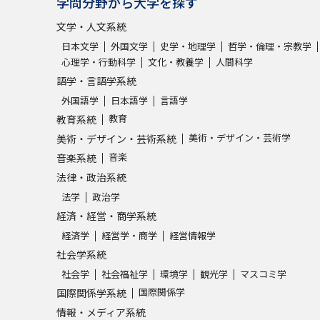
学問分野から大学を探す
文学・人文系統
学問発見
日本文学
外国文学
史学・地理学
哲学・倫理・宗教学
心理学・行動科学
文化・教養学
人間科学
語学・言語学系統
大学で学びたい学問発見
外国語学
日本語学
言語学
教育
教育系統
学問のミニ講義「夢ナビ講義」
学問分
美術・デザイン・芸術学
美術・デザイン・芸術系統
音楽
音楽系統
法律・政治系統
ユーザーサポート
法学
政治学
経済・経営・商学系統
Ｑ＆Ａ よくあるご質問
大学進学IDにつ
経済学
経営学・商学
経営情報学
社会学系統
資料の料金の
お支払いについて
受付内容
社会学
社会福祉学
環境学
観光学
マスコミ学
個人情報取扱規定
特定商取引表記
お
国際関係学
国際関係学系統
受験情報リンク
情報・メディア系統