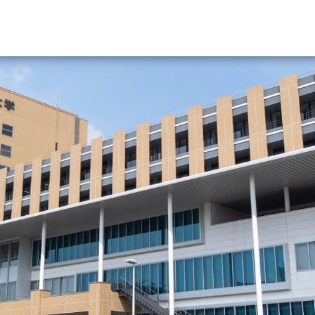
資料請求
大学・短大の資料種類から請
大学パンフ
学部・学科パンフ
総合型選抜・学校推薦型選抜 募集要項＆
大学入学共通テスト利用選抜の募集要項
大学・短大以外の資料から請
専門学校の資料請求
大学院の資料請求