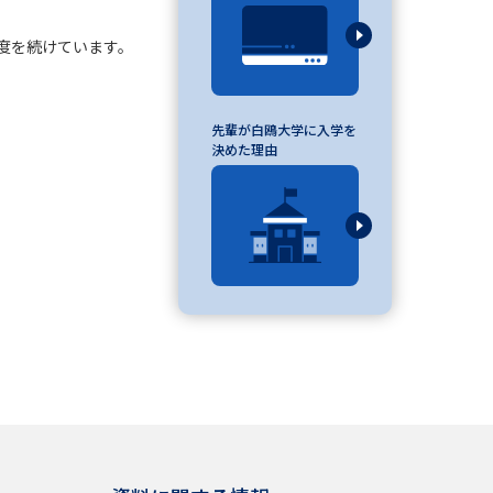
度を続けています。
べる
先輩が白鴎大学に入学を
ムから探す
決めた理由
ライブ
資料検索
う
先輩が入学を決めた理由
役立ちガイド