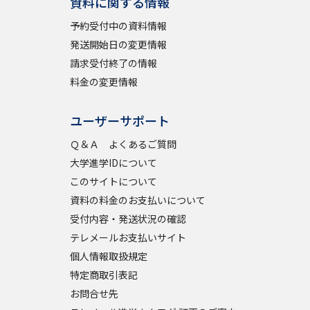
資料に関する情報
予約受付中の資料情報
学問検索
発送開始日の変更情報
請求受付終了の情報
料金の変更情報
ユーザーサポート
野解説
学問の教科書
夢ナビライブ
Ｑ＆Ａ よくあるご質問
大学進学IDについて
このサイトについて
資料の料金のお支払いについて
受付内容・発送状況の確認
いて
このサイトについて
テレメールお支払いサイト
・発送状況の確認
テレメール
お支払いサイト
個人情報取扱規定
特定商取引表記
問合せ先
テレメール進学カタログ
訂正のご案内
お問合せ先