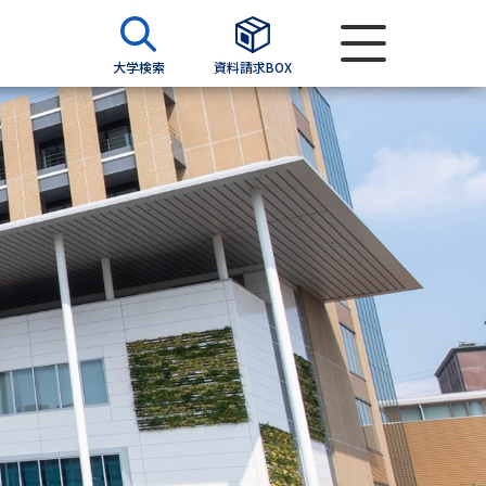
大学検索
資料請求BOX
資料検索
求
願書
＆願書
過去問題集
求
留学・進学関連、塾・予備校