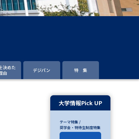
」の請求
高等学校卒業程度認定試験
格認定試験
大学検索
を決めた
デジパン
特 集
理由
べる
ローバルに強い大学特集
大学情報Pick UP
制度特集
デジタルパンフレット
テーマ特集 /
ジ（高3生用）
奨学金・特待生制度特集
）