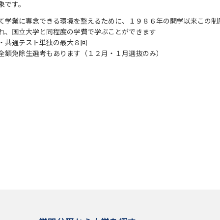
象です。
SELFBRAND特集ページ
て学業に専念できる環境を整えるために、１９８６年の開学以来この制
れ、国立大学と同程度の学費で学ぶことができます
オープンキャンパスなどを調
・共通テスト単独の最大８回
全額免除生選考もあります（１２月・１月選抜のみ）
オープンキャンパス検索
実施プログラ
来場型・Web型イベント特集
夢ナビ
受験準備
志望校・出願校を調べる
併願校選び
受験スケジュールを立てよ
テレメール全国一斉進学調査
新生活お