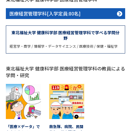
専門学校の資料請求
大学院の資料請求
医療経営管理学科[入学定員:80名]
大学入学共通テスト「受験案
留学・進学関連、塾・予備校
内」の請求
大学入学共通テスト「受験上の
東北福祉大学 健康科学部 医療経営管理学科で学べる学問分
高等学校卒業程度認定試験
配慮案内」の請求
野
経営学・商学 / 情報学・データサイエンス / 医療技術 / 保健・福祉学
幼稚園教員資格認定試験
小学校教員資格認定試験
高等学校（情報）教員資格認定
試験
東北福祉大学 健康科学部 医療経営管理学科の教員による
学問・研究
大学研究
大学検索
大学で学べる内容や特徴を調べる
国際・グローバルに強い大学特
「医療×データ」で
救急隊、病院、民間
新増設大学・学部・学科特集
集