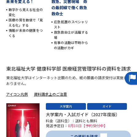
未来を変える！
救急、災害現場 命
の最前線で働く救急
数字から見える社会の
データサイエンス特集
奨学金・特待生制度特集
救命士
変化
医療の質を数値で「見
応急処置のスペシャリ
える化」する
スト
デジタルパンフレット
進路の３択
情報が未来の健康をつ
救急救命士が活躍する
くる
場
有事の活動は平時から
新学年スタート号特集ページ
新学年スタート号特集ページ
の活動がカギ
（高3生用）
（高2生用）
SELFBRAND特集ページ
東北福祉大学 健康科学部 医療経営管理学科の資料を請求
東北福祉大学はインターネット出願のため、紙の願書の請求受付は実施して
オープンキャンパスなどを調べる
おりません。
アイコン凡例
資料請求上のご注意
オープンキャンパス検索
実施プログラムから探す
大学案内
ガイド
来場型・Web型イベント特集
夢ナビライブ
大学案内・入試ガイド（2027年度版）
料金（送料含）：送料とも無料
発送予定日：
8月10日【予約受付中】
この資料を請求