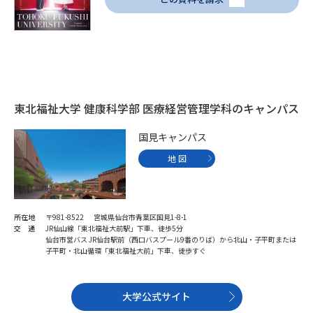
受験準備
資料検索
志望校・出願校を調べる
併願校選び
受験スケジュールを立てよう
東北福祉大学 健康科学部 医療経営管理学科のキャンパス
先輩が入学を決めた理由
テレメール全国一斉進学調査
国見キャンパス
地 図
新生活お役立ちガイド
所在地
〒981-8522 宮城県仙台市青葉区国見1-8-1
学問発見
学問検索
交 通
JR仙山線「東北福祉大前駅」下車、徒歩5分
仙台市営バス JR仙台駅前（西口バスプール9番のりば）から北山・子平町または
子平町・北山循環「東北福祉大前」下車、徒歩すぐ
大学で学びたい学問発見
大学公式サイト