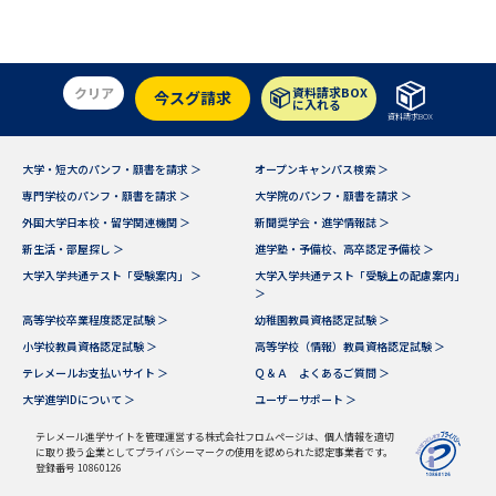
学問のミニ講義「夢ナビ講義」
学問分野解説
学問の教科書
夢ナビライブ
クリア
資料請求BOX
今スグ請求
に入れる
資料請求BOX
ユーザーサポート
大学・短大のパンフ・願書を請求 ＞
オープンキャンパス検索 ＞
Ｑ＆Ａ よくあるご質問
大学進学IDについて
専門学校のパンフ・願書を請求 ＞
大学院のパンフ・願書を請求 ＞
外国大学日本校・留学関連機関 ＞
新聞奨学会・進学情報誌 ＞
資料の料金の
新生活・部屋探し ＞
進学塾・予備校、高卒認定予備校 ＞
受付内容・発送状況の確認
お支払いについて
大学入学共通テスト「受験案内」 ＞
大学入学共通テスト「受験上の配慮案内」
＞
テレメール
個人情報取扱規定
お支払いサイト
高等学校卒業程度認定試験 ＞
幼稚園教員資格認定試験 ＞
小学校教員資格認定試験 ＞
高等学校（情報）教員資格認定試験 ＞
テレメール進学カタログ
特定商取引表記
テレメールお支払いサイト ＞
Ｑ＆Ａ よくあるご質問 ＞
訂正のご案内
大学進学IDについて ＞
ユーザーサポート ＞
テレメール進学サイトを管理運営する株式会社フロムページは、個人情報を適切
に取り扱う企業としてプライバシーマークの使用を認められた認定事業者です。
登録番号 10860126