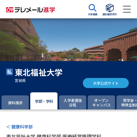
大学検索
資料請求BOX
資料請求
資料検索
大学・短大の資料種類から請求
東北福祉大学
大学パンフ
学部・学科パンフ
宮城県
大学公式サイト
総合型選抜・学校推薦型選抜 募
大学入学共通テスト利用選抜の
集要項＆願書
募集要項＆願書
入学者選抜
オープン
奨学金
学部・学科
資料請求
日程
キャンパス
特待生制
過去問題集
大学・短大以外の資料から請求
＜ 健康科学部
東北福祉大学 健康科学部 医療経営管理学科