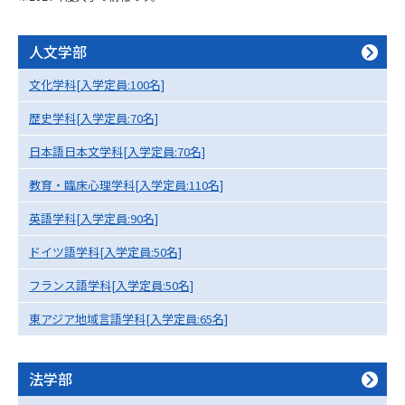
専門学校の資料請求
大学院の資料請求
大学入学共通テスト「受験案
人文学部
留学・進学関連、塾・予備校
内」の請求
文化学科[入学定員:100名]
大学入学共通テスト「受験上の
高等学校卒業程度認定試験
配慮案内」の請求
歴史学科[入学定員:70名]
幼稚園教員資格認定試験
小学校教員資格認定試験
日本語日本文学科[入学定員:70名]
教育・臨床心理学科[入学定員:110名]
高等学校（情報）教員資格認定
試験
英語学科[入学定員:90名]
ドイツ語学科[入学定員:50名]
大学研究
大学検索
フランス語学科[入学定員:50名]
東アジア地域言語学科[入学定員:65名]
大学で学べる内容や特徴を調べる
法学部
国際・グローバルに強い大学特
新増設大学・学部・学科特集
集