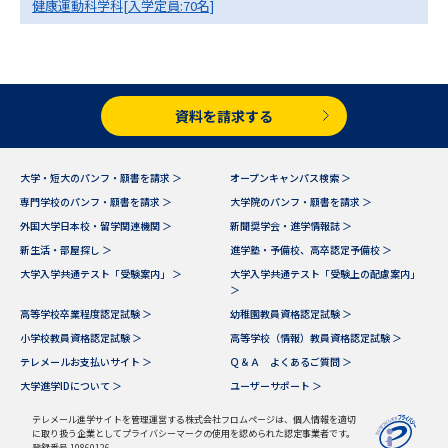
健康運動科学科[入学定員:70名]
資料を請求する
大学・短大のパンフ・願書を請求 ＞
オープンキャンパス検索 ＞
専門学校のパンフ・願書を請求 ＞
大学院のパンフ・願書を請求 ＞
外国大学日本校・留学関連機関 ＞
新聞奨学会・進学情報誌 ＞
新生活・部屋探し ＞
進学塾・予備校、高卒認定予備校 ＞
大学入学共通テスト「受験案内」 ＞
大学入学共通テスト「受験上の配慮案内」
＞
高等学校卒業程度認定試験 ＞
幼稚園教員資格認定試験 ＞
小学校教員資格認定試験 ＞
高等学校（情報）教員資格認定試験 ＞
テレメールお支払いサイト ＞
Ｑ＆Ａ よくあるご質問 ＞
大学進学IDについて ＞
ユーザーサポート ＞
テレメール進学サイトを管理運営する株式会社フロムページは、個人情報を適切
に取り扱う企業としてプライバシーマークの使用を認められた認定事業者です。
登録番号 10860126