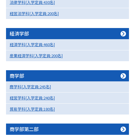
法律学科[入学定員:430名]
データサイエンス特集
奨学金・特待生制度特集
経営法学科[入学定員:200名]
デジタルパンフレット
進路の３択
経済学部
新学年スタート号特集ページ
新学年スタート号特集ページ
経済学科[入学定員:460名]
（高3生用）
（高2生用）
産業経済学科[入学定員:200名]
SELFBRAND特集ページ
商学部
オープンキャンパスなどを調べる
商学科[入学定員:245名]
オープンキャンパス検索
実施プログラムから探す
経営学科[入学定員:240名]
貿易学科[入学定員:180名]
来場型・Web型イベント特集
夢ナビライブ
商学部第二部