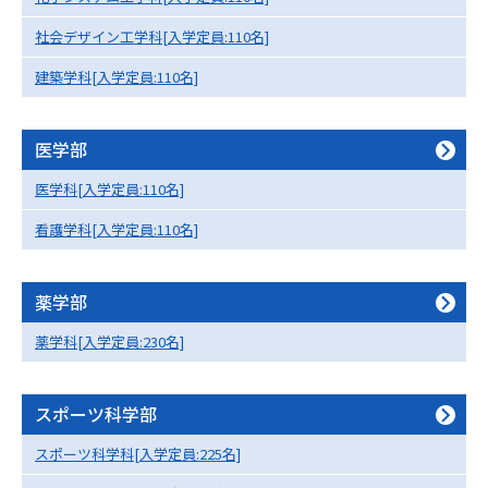
学問のミニ講義「夢ナビ講義」
学問分野解説
社会デザイン工学科[入学定員:110名]
学問の教科書
夢ナビライブ
建築学科[入学定員:110名]
ユーザーサポート
医学部
Ｑ＆Ａ よくあるご質問
大学進学IDについて
医学科[入学定員:110名]
看護学科[入学定員:110名]
資料の料金の
受付内容・発送状況の確認
お支払いについて
テレメール
薬学部
個人情報取扱規定
お支払いサイト
薬学科[入学定員:230名]
テレメール進学カタログ
特定商取引表記
訂正のご案内
スポーツ科学部
スポーツ科学科[入学定員:225名]