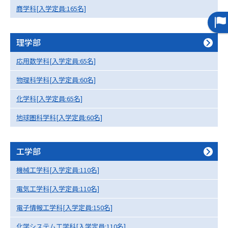
受験準備
資料検索
商学科[入学定員:165名]
志望校・出願校を調べる
理学部
応用数学科[入学定員:65名]
併願校選び
受験スケジュールを立てよう
物理科学科[入学定員:60名]
先輩が入学を決めた理由
テレメール全国一斉進学調査
化学科[入学定員:65名]
地球圏科学科[入学定員:60名]
新生活お役立ちガイド
工学部
学問発見
学問検索
機械工学科[入学定員:110名]
電気工学科[入学定員:110名]
大学で学びたい学問発見
電子情報工学科[入学定員:150名]
化学システム工学科[入学定員:110名]