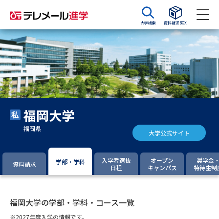
大学検索
資料請求BOX
資料請求
資料検索
大学・短大の資料種類から請求
福岡大学
大学パンフ
学部・学科パンフ
福岡県
大学公式サイト
総合型選抜・学校推薦型選抜 募
大学入学共通テスト利用選抜の
集要項＆願書
募集要項＆願書
入学者選抜
オープン
奨学金
学部・学科
資料請求
日程
キャンパス
特待生制
過去問題集
大学・短大以外の資料から請求
福岡大学の学部・学科・コース一覧
※2027年度入学の情報です。