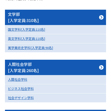
専門学校の資料請求
大学院の資料請求
大学入学共通テスト「受験案
文学部
留学・進学関連、塾・予備校
内」の請求
[入学定員:310名]
大学入学共通テスト「受験上の
高等学校卒業程度認定試験
国文学科[入学定員:110名]
配慮案内」の請求
英文学科[入学定員:110名]
幼稚園教員資格認定試験
小学校教員資格認定試験
美学美術史学科[入学定員:90名]
高等学校（情報）教員資格認定
試験
人間社会学部
[入学定員:260名]
大学研究
大学検索
人間社会学科
ビジネス社会学科
大学で学べる内容や特徴を調べる
社会デザイン学科
国際・グローバルに強い大学特
新増設大学・学部・学科特集
集