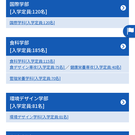
国際学部
[入学定員:120名]
データサイエンス特集
奨学金・特待生制度特集
国際学科[入学定員:120名]
デジタルパンフレット
進路の３択
食科学部
新学年スタート号特集ページ
新学年スタート号特集ページ
（高3生用）
（高2生用）
[入学定員:185名]
食科学科[入学定員:115名]
SELFBRAND特集ページ
食デザイン専攻[入学定員:75名]
／
健康栄養専攻[入学定員:40名]
オープンキャンパスなどを調べる
管理栄養学科[入学定員:70名]
オープンキャンパス検索
実施プログラムから探す
環境デザイン学部
[入学定員:81名]
来場型・Web型イベント特集
夢ナビライブ
環境デザイン学科[入学定員:81名]