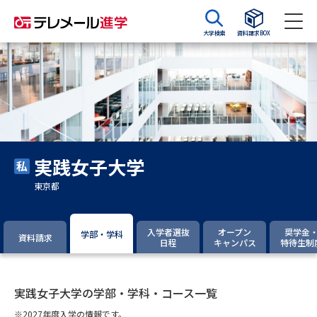
大学検索
資料請求BOX
資料請求
資料検索
大学・短大の資料種類から請求
実践女子大学
大学パンフ
学部・学科パンフ
東京都
総合型選抜・学校推薦型選抜 募
大学入学共通テスト利用選抜の
集要項＆願書
募集要項＆願書
入学者選抜
オープン
奨学金
学部・学科
資料請求
日程
キャンパス
特待生制
過去問題集
大学・短大以外の資料から請求
実践女子大学の学部・学科・コース一覧
※2027年度入学の情報です。