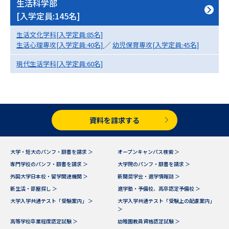
受験準備
資料検索
生活科学部
[入学定員:145名]
生活文化学科[入学定員:85名]
志望校・出願校を調べる
生活心理専攻[入学定員:40名]
／
幼児保育専攻[入学定員:45名]
現代生活学科[入学定員:60名]
併願校選び
受験スケジュールを立てよう
先輩が入学を決めた理由
テレメール全国一斉進学調査
資料を請求する
新生活お役立ちガイド
大学・短大のパンフ・願書を請求 ＞
オープンキャンパス検索 ＞
学問発見
学問検索
専門学校のパンフ・願書を請求 ＞
大学院のパンフ・願書を請求 ＞
外国大学日本校・留学関連機関 ＞
新聞奨学会・進学情報誌 ＞
新生活・部屋探し ＞
進学塾・予備校、高卒認定予備校 ＞
大学入学共通テスト「受験案内」 ＞
大学入学共通テスト「受験上の配慮案内」
大学で学びたい学問発見
＞
高等学校卒業程度認定試験 ＞
幼稚園教員資格認定試験 ＞