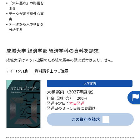
「気味悪さ」の影響を
測る
データサイエンス特集
奨学金・特待生制度特集
データが示す意外な事
実
データから人の判断を
分析する
デジタルパンフレット
進路の３択
新学年スタート号特集ページ
新学年スタート号特集ページ
成城大学 経済学部 経済学科の資料を請求
（高3生用）
（高2生用）
成城大学はネット出願のため紙の願書の請求受付はありません。
SELFBRAND特集ページ
アイコン凡例
資料請求上のご注意
オープンキャンパスなどを調べる
大学案内
大学案内（2027年度版）
オープンキャンパス検索
実施プログラムから探す
料金（送料含）：200円
発送予定日：
本日発送
発送日の３～５日後にお届け
来場型・Web型イベント特集
夢ナビライブ
この資料を請求