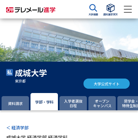
大学検索
資料請求BOX
資料請求
資料検索
大学・短大の資料種類から請求
成城大学
大学パンフ
学部・学科パンフ
東京都
大学公式サイト
総合型選抜・学校推薦型選抜 募
大学入学共通テスト利用選抜の
集要項＆願書
募集要項＆願書
入学者選抜
オープン
奨学金
学部・学科
資料請求
日程
キャンパス
特待生制
過去問題集
大学・短大以外の資料から請求
＜ 経済学部
成城大学 経済学部 経済学科