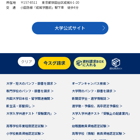
学問のミニ講義「夢ナビ講義」
学問分野解説
所在地
〒157-8511 東京都世田谷区成城6-1-20
交 通
小田急線「成城学園前」駅下車 徒歩4分
学問の教科書
夢ナビライブ
大学公式サイト
ユーザーサポート
Ｑ＆Ａ よくあるご質問
大学進学IDについて
クリア
資料請求BOX
今スグ請求
に入れる
資料の料金の
資料請求BOX
受付内容・発送状況の確認
お支払いについて
大学・短大のパンフ・願書を請求 ＞
オープンキャンパス検索 ＞
テレメール
個人情報取扱規定
お支払いサイト
専門学校のパンフ・願書を請求 ＞
大学院のパンフ・願書を請求 ＞
外国大学日本校・留学関連機関 ＞
新聞奨学会・進学情報誌 ＞
テレメール進学カタログ
特定商取引表記
新生活・部屋探し ＞
進学塾・予備校、高卒認定予備校 ＞
訂正のご案内
大学入学共通テスト「受験案内」 ＞
大学入学共通テスト「受験上の配慮案内」
＞
高等学校卒業程度認定試験 ＞
幼稚園教員資格認定試験 ＞
小学校教員資格認定試験 ＞
高等学校（情報）教員資格認定試験 ＞