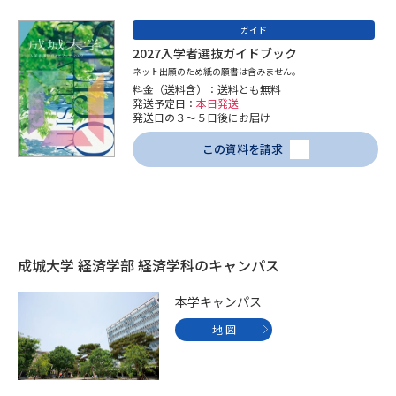
受験準備
資料検索
ガイド
2027入学者選抜ガイドブック
志望校・出願校を調べる
ネット出願のため紙の願書は含みません。
料金（送料含）：送料とも無料
発送予定日：
本日発送
併願校選び
受験スケジュールを立てよう
発送日の３～５日後にお届け
この資料を請求
先輩が入学を決めた理由
テレメール全国一斉進学調査
新生活お役立ちガイド
成城大学 経済学部 経済学科のキャンパス
学問発見
学問検索
本学キャンパス
地 図
大学で学びたい学問発見