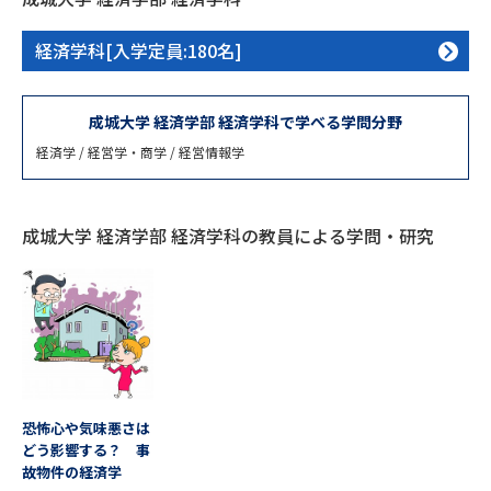
専門学校の資料請求
大学院の資料請求
経済学科[入学定員:180名]
大学入学共通テスト「受験案
留学・進学関連、塾・予備校
内」の請求
大学入学共通テスト「受験上の
成城大学 経済学部 経済学科で学べる学問分野
高等学校卒業程度認定試験
配慮案内」の請求
経済学 / 経営学・商学 / 経営情報学
幼稚園教員資格認定試験
小学校教員資格認定試験
高等学校（情報）教員資格認定
成城大学 経済学部 経済学科の教員による学問・研究
試験
大学研究
大学検索
大学で学べる内容や特徴を調べる
恐怖心や気味悪さは
どう影響する？ 事
国際・グローバルに強い大学特
故物件の経済学
新増設大学・学部・学科特集
集