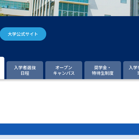
大学入学共通テスト「受験案内」の請求
大学入学共通テスト「受験上の配慮案内
幼稚園教員資格認定試験
小学校教員資
大学公式サイト
高等学校（情報）教員資格認定試験
大学研究
入学者選抜
オープン
奨学金・
入学
日程
キャンパス
特待生制度
大学で学べる内容や特徴を調
新増設大学・学部・学科特集
国際・グ
データサイエンス特集
奨学金・特待生
進路の３択
新学年スタート号特集ペー
新学年スタート号特集ページ（高2生用