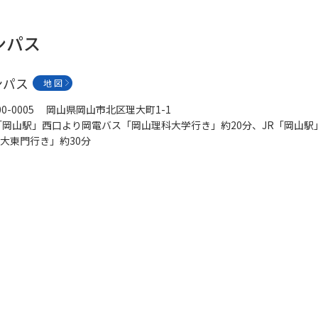
ンパス
ンパス
地 図
00-0005 岡山県岡山市北区理大町1-1
「岡山駅」西口より岡電バス「岡山理科大学行き」約20分、JR「岡山
大東門行き」約30分