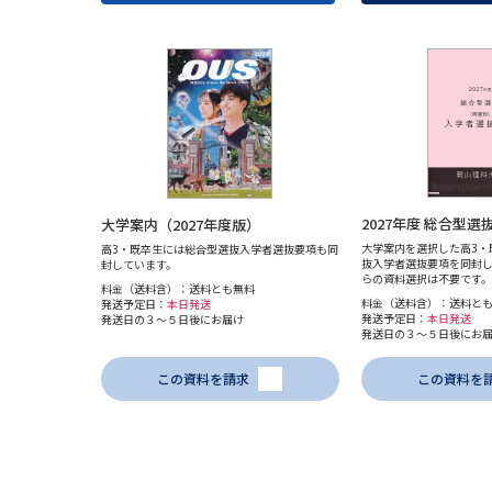
2027年度 総合型選
大学案内（2027年度版）
大学案内を選択した高3・
高3・既卒生には総合型選抜入学者選抜要項も同
抜入学者選抜要項を同封
封しています。
らの資料選択は不要です。
料金（送料含）：送料とも無料
料金（送料含）：送料と
発送予定日：
本日発送
発送予定日：
本日発送
発送日の３～５日後にお届け
発送日の３～５日後にお
この資料を請求
この資料を