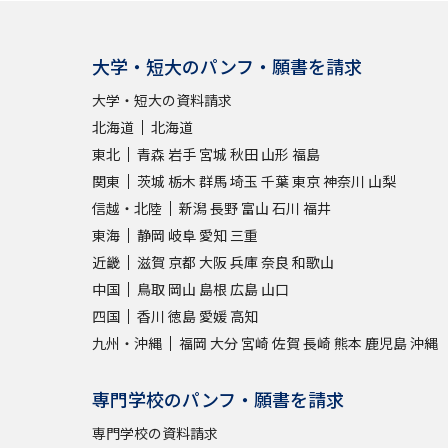
大学・短大のパンフ・願書を請求
大学・短大の資料請求
北海道
北海道
東北
青森
岩手
宮城
秋田
山形
福島
関東
茨城
栃木
群馬
埼玉
千葉
東京
神奈川
山梨
信越・北陸
新潟
長野
富山
石川
福井
東海
静岡
岐阜
愛知
三重
近畿
滋賀
京都
大阪
兵庫
奈良
和歌山
中国
鳥取
岡山
島根
広島
山口
四国
香川
徳島
愛媛
高知
九州・沖縄
福岡
大分
宮崎
佐賀
長崎
熊本
鹿児島
沖縄
専門学校のパンフ・願書を請求
専門学校の資料請求