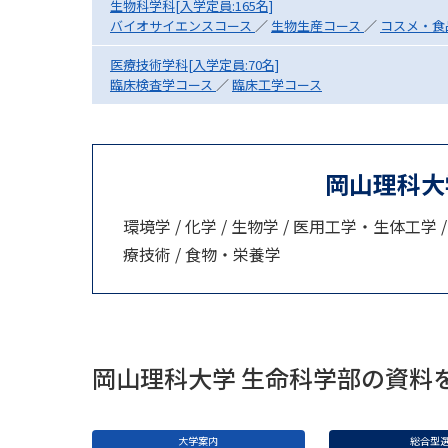
生物科学科[入学定員:165名]
バイオサイエンスコース
／
生物生産コース
／
コスメ・食
医療技術学科[入学定員:70名]
臨床検査学コース
／
臨床工学コース
岡山理科大
環境学 / 化学 / 生物学 / 医用工学・生体工学 
療技術 / 食物・栄養学
岡山理科大学 生命科学部の資料
大学案内
総合型