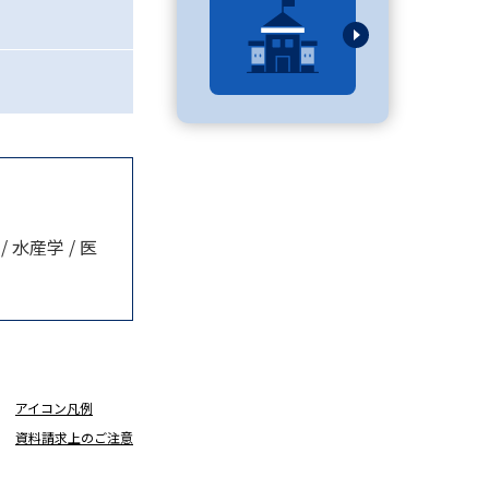
べる
ムから探す
ライブ
 水産学 / 医
資料検索
う
先輩が入学を決めた理由
アイコン凡例
資料請求上のご注意
役立ちガイド