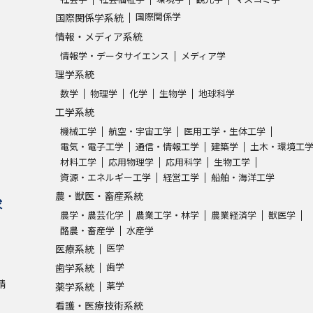
国際関係学
国際関係学系統
情報・メディア系統
情報学・データサイエンス
メディア学
理学系統
数学
物理学
化学
生物学
地球科学
工学系統
機械工学
航空・宇宙工学
医用工学・生体工学
電気・電子工学
通信・情報工学
建築学
土木・環境工
材料工学
応用物理学
応用科学
生物工学
資源・エネルギー工学
経営工学
船舶・海洋工学
農・獣医・畜産系統
求
農学・農芸化学
農業工学・林学
農業経済学
獣医学
酪農・畜産学
水産学
医学
医療系統
歯学
歯学系統
請
薬学
薬学系統
看護・医療技術系統