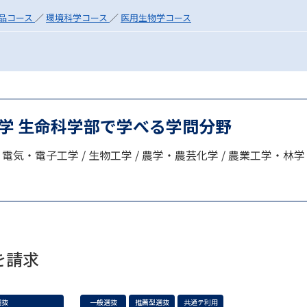
SELFBRAND特集ページ
品コース
／
環境科学コース
／
医用生物学コース
オープンキャンパスなどを調
オープンキャンパス検索
実施プログラ
来場型・Web型イベント特集
夢ナビ
学 生命科学部で学べる学問分野
/ 電気・電子工学 / 生物工学 / 農学・農芸化学 / 農業工学・林学 /
受験準備
志望校・出願校を調べる
を請求
併願校選び
受験スケジュールを立てよ
テレメール全国一斉進学調査
新生活お
選抜
一般選抜
推薦型選抜
共通テ利用