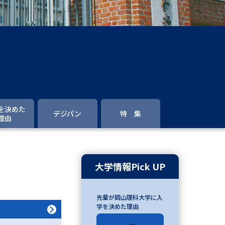
」の請求
高等学校卒業程度認定試験
格認定試験
大学検索
を決めた
デジパン
特 集
理由
べる
ローバルに強い大学特集
大学情報Pick UP
制度特集
デジタルパンフレット
先輩が岡山理科大学に入
ジ（高3生用）
学を決めた理由
）