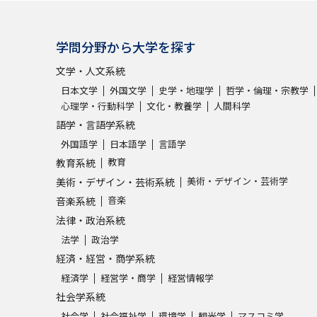
学問分野から大学を探す
文学・人文系統
日本文学
外国文学
史学・地理学
哲学・倫理・宗教学
心理学・行動科学
文化・教養学
人間科学
語学・言語学系統
外国語学
日本語学
言語学
教育
教育系統
美術・デザイン・芸術学
美術・デザイン・芸術系統
音楽
音楽系統
法律・政治系統
法学
政治学
経済・経営・商学系統
経済学
経営学・商学
経営情報学
社会学系統
社会学
社会福祉学
環境学
観光学
マスコミ学