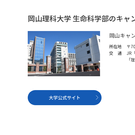
岡山理科大学 生命科学部のキャ
岡山キャ
所在地
〒7
交 通
JR
「理
大学公式サイト