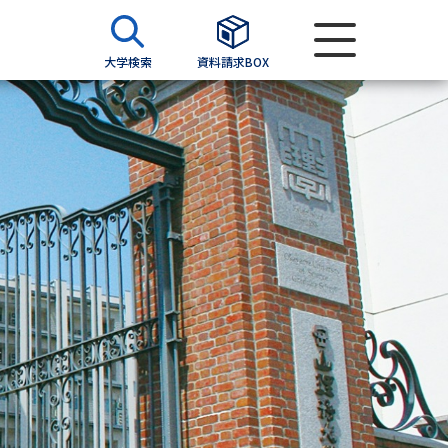
大学検索
資料請求BOX
資料検索
求
願書
＆願書
過去問題集
求
留学・進学関連、塾・予備校