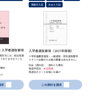
帰国生入試
社会人入試
学問発見
大学で学びたい学問発見
学問のミニ講義「夢ナビ講義」
学問分
抜 入学者選抜要項
入学者選抜要項（2027年度版）
既卒生には、総合型選
※学校推薦型選抜・一般選抜・特別選抜要項
しておりますのでこち
※ネット出願のため紙の願書は含みません。
ユーザーサポート
料金（送料含）：送料とも無料
も無料
発送予定日：
本日発送
発送日の３～５日後にお届け
届け
Ｑ＆Ａ よくあるご質問
大学進学IDにつ
請求
この資料を請求
資料の料金の
お支払いについて
受付内容
個人情報取扱規定
特定商取引表記
お
受験情報リンク