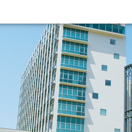
資料請求
大学・短大の資料種類から請
大学パンフ
学部・学科パンフ
総合型選抜・学校推薦型選抜 募集要項＆
大学入学共通テスト利用選抜の募集要項
大学・短大以外の資料から請
専門学校の資料請求
大学院の資料請求