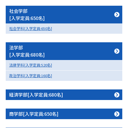
社会学部
データサイエンス特集
奨学金・特待生制度特集
[入学定員:650名]
デジタルパンフレット
進路の３択
社会学科[入学定員:650名]
新学年スタート号特集ページ
新学年スタート号特集ページ
（高3生用）
（高2生用）
法学部
[入学定員:680名]
SELFBRAND特集ページ
法律学科[入学定員:520名]
オープンキャンパスなどを調べる
政治学科[入学定員:160名]
オープンキャンパス検索
実施プログラムから探す
経済学部[入学定員:680名]
来場型・Web型イベント特集
夢ナビライブ
商学部[入学定員:650名]