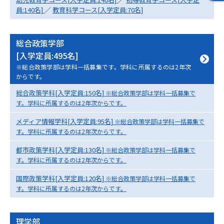
学問のミニ講義「夢ナビ講義」
学問分野解説
員:140名]
／
教育科学コース[入学定員:70名]
学問の教科書
夢ナビライブ
総合政策学部
[入学定員:495名]
ユーザーサポート
※総合政策学部は学科一括募集です。学科に所属するのは2年次
からです。
Ｑ＆Ａ よくあるご質問
大学進学IDについて
総合政策学科[入学定員:150名]
※総合政策学部は学科一括募集で
す。学科に所属するのは2年次からです。
資料の料金の
受付内容・発送状況の確認
お支払いについて
メディア情報学科[入学定員:95名]
※総合政策学部は学科一括募集で
す。学科に所属するのは2年次からです。
テレメール
個人情報取扱規定
お支払いサイト
都市政策学科[入学定員:130名]
※総合政策学部は学科一括募集で
す。学科に所属するのは2年次からです。
テレメール進学カタログ
特定商取引表記
訂正のご案内
国際政策学科[入学定員:120名]
※総合政策学部は学科一括募集で
す。学科に所属するのは2年次からです。
理学部