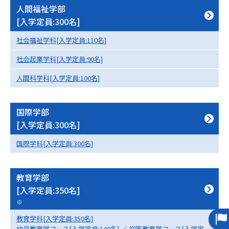
受験準備
資料検索
人間福祉学部
[入学定員:300名]
志望校・出願校を調べる
社会福祉学科[入学定員:110名]
社会起業学科[入学定員:90名]
併願校選び
受験スケジュールを立てよう
人間科学科[入学定員:100名]
先輩が入学を決めた理由
テレメール全国一斉進学調査
国際学部
新生活お役立ちガイド
[入学定員:300名]
国際学科[入学定員:300名]
学問発見
学問検索
教育学部
[入学定員:350名]
※
大学で学びたい学問発見
教育学科[入学定員:350名]
幼児教育学コース[入学定員:140名]
／
初等教育学コース[入学定