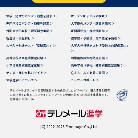
大学・短大のパンフ・願書を請求 ＞
オープンキャンパス検索 ＞
専門学校のパンフ・願書を請求 ＞
大学院のパンフ・願書を請求 ＞
外国大学日本校・留学関連機関 ＞
新聞奨学会・進学情報誌 ＞
新生活・部屋探し ＞
進学塾・予備校、高卒認定予備校 ＞
大学入学共通テスト「受験案内」 ＞
大学入学共通テスト「受験上の配慮案内」
＞
高等学校卒業程度認定試験 ＞
幼稚園教員資格認定試験 ＞
小学校教員資格認定試験 ＞
高等学校（情報）教員資格認定試験 ＞
テレメールお支払いサイト ＞
Ｑ＆Ａ よくあるご質問 ＞
大学進学IDについて ＞
ユーザーサポート ＞
テレメール進学サイトを管理運営する株式会社フロムページは、個人情報を適切
に取り扱う企業としてプライバシーマークの使用を認められた認定事業者です。
登録番号 10860126
(C) 2002-2026 Frompage.Co.,Ltd.