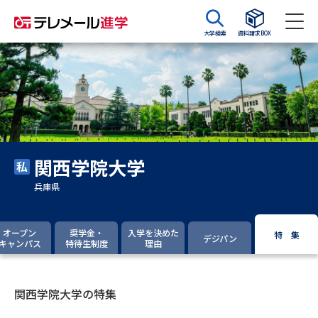
大学検索
資料請求BOX
資料請求
資料検索
大学・短大の資料種類から請求
関西学院大学
大学パンフ
学部・学科パンフ
兵庫県
総合型選抜・学校推薦型選抜 募
大学入学共通テスト利用選抜の
集要項＆願書
募集要項＆願書
オープン
奨学金・
入学を決めた
特 集
デジパン
キャンパス
特待生制度
理由
過去問題集
大学・短大以外の資料から請求
関西学院大学の特集