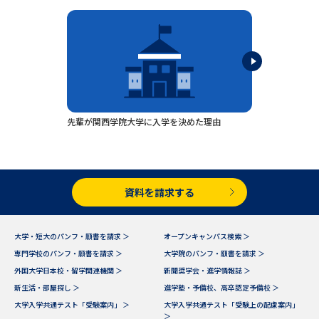
専門学校の資料請求
大学院の資料請求
大学入学共通テスト「受験案
留学・進学関連、塾・予備校
内」の請求
大学入学共通テスト「受験上の
高等学校卒業程度認定試験
配慮案内」の請求
幼稚園教員資格認定試験
小学校教員資格認定試験
先輩が関西学院大学に入学を決めた理由
高等学校（情報）教員資格認定
試験
資料を請求する
大学研究
大学検索
大学・短大のパンフ・願書を請求 ＞
オープンキャンパス検索 ＞
専門学校のパンフ・願書を請求 ＞
大学院のパンフ・願書を請求 ＞
大学で学べる内容や特徴を調べる
外国大学日本校・留学関連機関 ＞
新聞奨学会・進学情報誌 ＞
新生活・部屋探し ＞
進学塾・予備校、高卒認定予備校 ＞
国際・グローバルに強い大学特
大学入学共通テスト「受験案内」 ＞
大学入学共通テスト「受験上の配慮案内」
新増設大学・学部・学科特集
集
＞