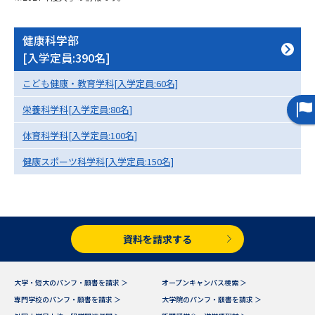
専門学校の資料請求
大学院の資料請求
大学入学共通テスト「受験案
健康科学部
留学・進学関連、塾・予備校
内」の請求
[入学定員:390名]
大学入学共通テスト「受験上の
高等学校卒業程度認定試験
こども健康・教育学科[入学定員:60名]
配慮案内」の請求
栄養科学科[入学定員:80名]
幼稚園教員資格認定試験
小学校教員資格認定試験
体育科学科[入学定員:100名]
高等学校（情報）教員資格認定
健康スポーツ科学科[入学定員:150名]
試験
大学研究
大学検索
資料を請求する
大学で学べる内容や特徴を調べる
大学・短大のパンフ・願書を請求 ＞
オープンキャンパス検索 ＞
国際・グローバルに強い大学特
専門学校のパンフ・願書を請求 ＞
大学院のパンフ・願書を請求 ＞
新増設大学・学部・学科特集
集