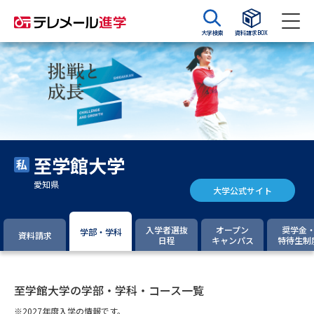
大学検索
資料請求BOX
資料請求
資料検索
大学・短大の資料種類から請求
至学館大学
大学パンフ
学部・学科パンフ
愛知県
大学公式サイト
総合型選抜・学校推薦型選抜 募
大学入学共通テスト利用選抜の
集要項＆願書
募集要項＆願書
入学者選抜
オープン
奨学金
学部・学科
資料請求
日程
キャンパス
特待生制
過去問題集
大学・短大以外の資料から請求
至学館大学の学部・学科・コース一覧
※2027年度入学の情報です。