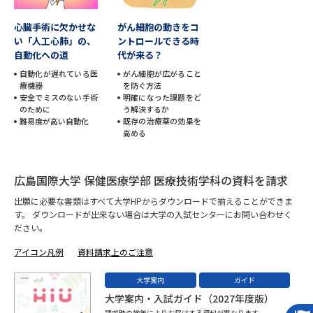
心臓手術に欠かせな
がん細胞の動きをコ
データサイエンス特集
奨学金・特待生制度特集
い「人工心肺」の、
ントロールできる時
自動化への道
代が来る？
デジタルパンフレット
進路の３択
自動化が遅れている医
がん細胞が広がること
療機器
を防ぐ方法
安全でミスのない手術
明確になった課題をど
新学年スタート号特集ページ
新学年スタート号特集ページ
のために
う解決するか
（高3生用）
（高2生用）
難易度が高い自動化
既存の治療薬の効果を
高める
SELFBRAND特集ページ
広島国際大学 保健医療学部 医療技術学科の資料を請求
オープンキャンパスなどを調べる
出願に必要な書類はすべて大学HPからダウンロードで揃えることができま
す。 ダウンロードが出来ない場合は大学の入試センターにお問い合わせく
オープンキャンパス検索
実施プログラムから探す
ださい。
アイコン凡例
資料請求上のご注意
来場型・Web型イベント特集
夢ナビライブ
大学案内
ガイド
大学案内・入試ガイド（2027年度版）
請求時の学年によりお届けする資料が異なります。