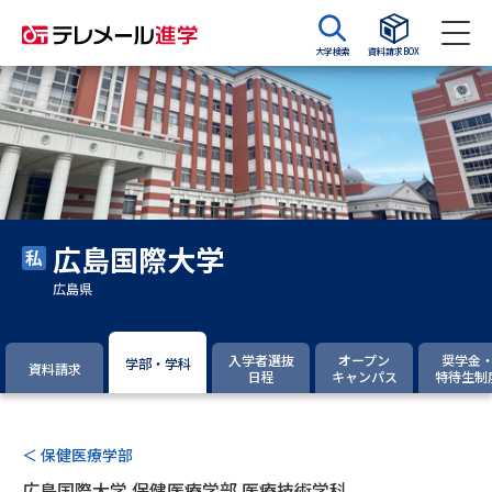
大学検索
資料請求BOX
資料請求
資料検索
大学・短大の資料種類から請求
広島国際大学
大学パンフ
学部・学科パンフ
広島県
総合型選抜・学校推薦型選抜 募
大学入学共通テスト利用選抜の
集要項＆願書
募集要項＆願書
入学者選抜
オープン
奨学金
学部・学科
資料請求
日程
キャンパス
特待生制
過去問題集
大学・短大以外の資料から請求
＜ 保健医療学部
広島国際大学 保健医療学部 医療技術学科