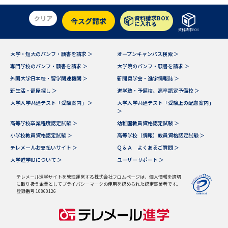
クリア
資料請求BOX
今スグ請求
に入れる
資料請求BOX
大学・短大のパンフ・願書を請求 ＞
オープンキャンパス検索 ＞
専門学校のパンフ・願書を請求 ＞
大学院のパンフ・願書を請求 ＞
外国大学日本校・留学関連機関 ＞
新聞奨学会・進学情報誌 ＞
新生活・部屋探し ＞
進学塾・予備校、高卒認定予備校 ＞
大学入学共通テスト「受験案内」 ＞
大学入学共通テスト「受験上の配慮案内」
＞
高等学校卒業程度認定試験 ＞
幼稚園教員資格認定試験 ＞
小学校教員資格認定試験 ＞
高等学校（情報）教員資格認定試験 ＞
テレメールお支払いサイト ＞
Ｑ＆Ａ よくあるご質問 ＞
大学進学IDについて ＞
ユーザーサポート ＞
テレメール進学サイトを管理運営する株式会社フロムページは、個人情報を適切
に取り扱う企業としてプライバシーマークの使用を認められた認定事業者です。
登録番号 10860126