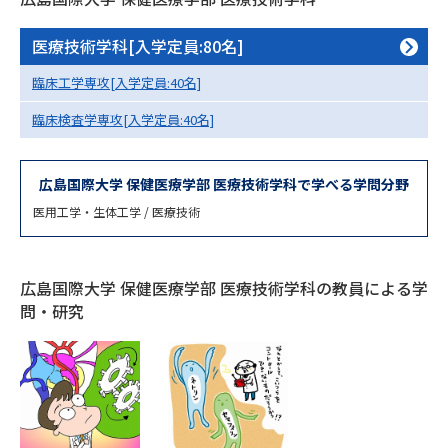
専門学校の資料請求
大学院の資料請求
医療技術学科[入学定員:80名]
大学入学共通テスト「受験案
留学・進学関連、塾・予備校
内」の請求
臨床工学専攻[入学定員:40名]
大学入学共通テスト「受験上の
高等学校卒業程度認定試験
臨床検査学専攻[入学定員:40名]
配慮案内」の請求
幼稚園教員資格認定試験
小学校教員資格認定試験
広島国際大学 保健医療学部 医療技術学科で学べる学問分野
高等学校（情報）教員資格認定
医用工学・生体工学 / 医療技術
試験
広島国際大学 保健医療学部 医療技術学科の教員による学
大学研究
大学検索
問・研究
大学で学べる内容や特徴を調べる
国際・グローバルに強い大学特
新増設大学・学部・学科特集
集