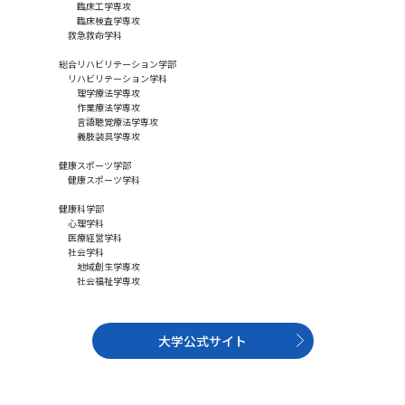
学問のミニ講義「夢ナビ講義」
学問分野解説
臨床工学専攻
臨床検査学専攻
救急救命学科
学問の教科書
夢ナビライブ
総合リハビリテーション学部
リハビリテーション学科
理学療法学専攻
ユーザーサポート
作業療法学専攻
言語聴覚療法学専攻
義肢装具学専攻
Ｑ＆Ａ よくあるご質問
大学進学IDについて
健康スポーツ学部
健康スポーツ学科
資料の料金の
受付内容・発送状況の確認
健康科学部
お支払いについて
心理学科
医療経営学科
テレメール
社会学科
個人情報取扱規定
お支払いサイト
地域創生学専攻
社会福祉学専攻
テレメール進学カタログ
特定商取引表記
訂正のご案内
大学公式サイト