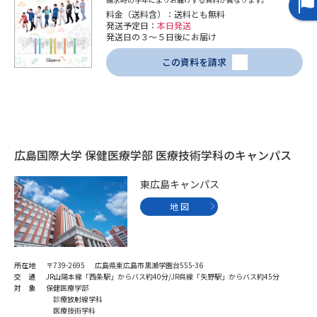
受験準備
資料検索
料金（送料含）：送料とも無料
発送予定日：
本日発送
発送日の３～５日後にお届け
志望校・出願校を調べる
この資料を請求
併願校選び
受験スケジュールを立てよう
先輩が入学を決めた理由
テレメール全国一斉進学調査
広島国際大学 保健医療学部 医療技術学科のキャンパス
新生活お役立ちガイド
東広島キャンパス
地 図
学問発見
学問検索
所在地
〒739-2695 広島県東広島市黒瀬学園台555-36
交 通
JR山陽本線「西条駅」からバス約40分/JR呉線「矢野駅」からバス約45分
大学で学びたい学問発見
対 象
保健医療学部
診療放射線学科
医療技術学科