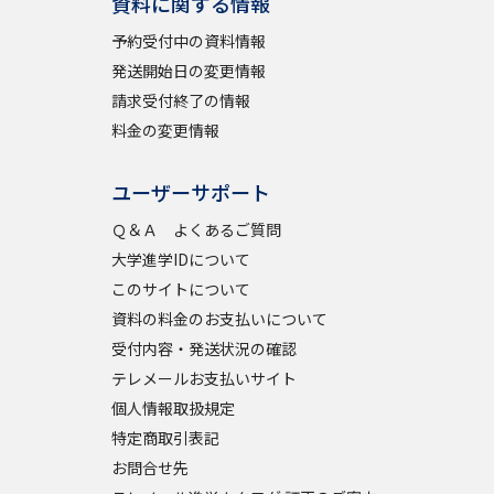
資料に関する情報
予約受付中の資料情報
学問検索
発送開始日の変更情報
請求受付終了の情報
料金の変更情報
ユーザーサポート
野解説
学問の教科書
夢ナビライブ
Ｑ＆Ａ よくあるご質問
大学進学IDについて
このサイトについて
資料の料金のお支払いについて
受付内容・発送状況の確認
いて
このサイトについて
テレメールお支払いサイト
・発送状況の確認
テレメール
お支払いサイト
個人情報取扱規定
特定商取引表記
問合せ先
テレメール進学カタログ
訂正のご案内
お問合せ先