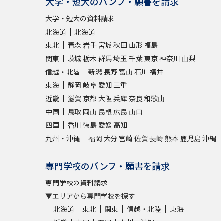
大学・短大のパンフ・願書を請求
大学・短大の資料請求
北海道
北海道
東北
青森
岩手
宮城
秋田
山形
福島
関東
茨城
栃木
群馬
埼玉
千葉
東京
神奈川
山梨
信越・北陸
新潟
長野
富山
石川
福井
東海
静岡
岐阜
愛知
三重
近畿
滋賀
京都
大阪
兵庫
奈良
和歌山
中国
鳥取
岡山
島根
広島
山口
四国
香川
徳島
愛媛
高知
九州・沖縄
福岡
大分
宮崎
佐賀
長崎
熊本
鹿児島
沖縄
専門学校のパンフ・願書を請求
専門学校の資料請求
▼エリアから専門学校を探す
北海道
東北
関東
信越・北陸
東海