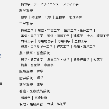
情報学・データサイエンス
メディア学
理学系統
数学
物理学
化学
生物学
地球科学
工学系統
機械工学
航空・宇宙工学
医用工学・生体工学
電気・電子工学
通信・情報工学
建築学
土木・環境工
材料工学
応用物理学
応用科学
生物工学
資源・エネルギー工学
経営工学
船舶・海洋工学
農・獣医・畜産系統
求
農学・農芸化学
農業工学・林学
農業経済学
獣医学
酪農・畜産学
水産学
医学
医療系統
歯学
歯学系統
請
薬学
薬学系統
看護・医療技術系統
看護学
医療技術
保険・福祉学
保険・福祉系統