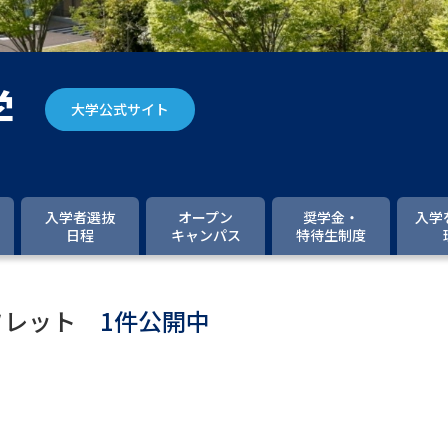
大学入学共通テスト「受験案内」の請求
大学入学共通テスト「受験上の配慮案内
幼稚園教員資格認定試験
小学校教員資
学
大学公式サイト
高等学校（情報）教員資格認定試験
大学研究
入学者選抜
オープン
奨学金・
入学
日程
キャンパス
特待生制度
大学で学べる内容や特徴を調
フレット
1件公開中
新増設大学・学部・学科特集
国際・グ
データサイエンス特集
奨学金・特待生
進路の３択
新学年スタート号特集ペー
新学年スタート号特集ページ（高2生用