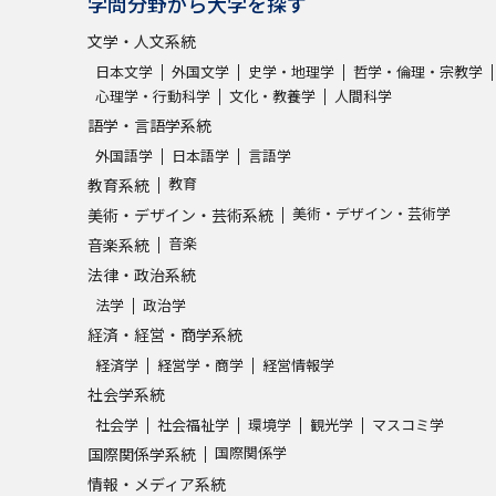
学問分野から大学を探す
文学・人文系統
学問発見
日本文学
外国文学
史学・地理学
哲学・倫理・宗教学
心理学・行動科学
文化・教養学
人間科学
語学・言語学系統
大学で学びたい学問発見
外国語学
日本語学
言語学
教育
教育系統
学問のミニ講義「夢ナビ講義」
学問分
美術・デザイン・芸術学
美術・デザイン・芸術系統
音楽
音楽系統
法律・政治系統
ユーザーサポート
法学
政治学
経済・経営・商学系統
Ｑ＆Ａ よくあるご質問
大学進学IDにつ
経済学
経営学・商学
経営情報学
社会学系統
資料の料金の
お支払いについて
受付内容
社会学
社会福祉学
環境学
観光学
マスコミ学
個人情報取扱規定
特定商取引表記
お
国際関係学
国際関係学系統
受験情報リンク
情報・メディア系統