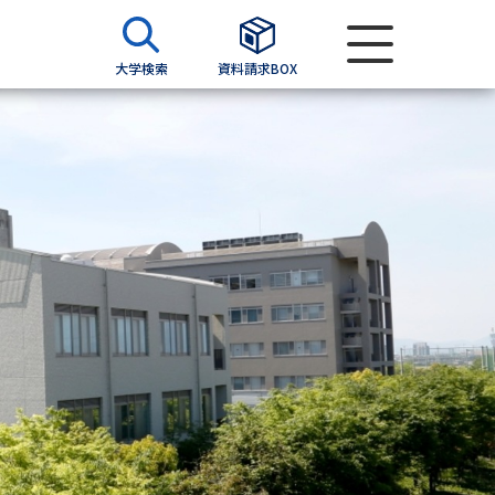
大学検索
資料請求BOX
資料検索
求
願書
＆願書
過去問題集
求
留学・進学関連、塾・予備校