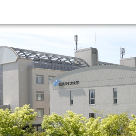
資料請求
大学・短大の資料種類から請
大学パンフ
学部・学科パンフ
総合型選抜・学校推薦型選抜 募集要項＆
大学入学共通テスト利用選抜の募集要項
大学・短大以外の資料から請
専門学校の資料請求
大学院の資料請求