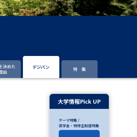
」の請求
高等学校卒業程度認定試験
格認定試験
大学検索
を決めた
デジパン
特 集
理由
べる
ローバルに強い大学特集
大学情報Pick UP
制度特集
デジタルパンフレット
テーマ特集 /
ジ（高3生用）
奨学金・特待生制度特集
）