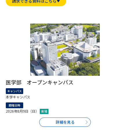
専門学校の資料請求
大学院の資料請求
請求できる資料はこちら
大学入学共通テスト「受験案
留学・進学関連、塾・予備校
内」の請求
大学入学共通テスト「受験上の
高等学校卒業程度認定試験
配慮案内」の請求
幼稚園教員資格認定試験
小学校教員資格認定試験
高等学校（情報）教員資格認定
試験
医学部 オープンキャンパス
大学研究
大学検索
キャンパス
本学キャンパス
開催日時
大学で学べる内容や特徴を調べる
2026年8月9日（日）
来場
詳細を見る
国際・グローバルに強い大学特
新増設大学・学部・学科特集
集