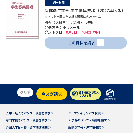
共通テ利用
保健衛生学部 学生募集要項（2027年度版）
※ネット出願のため紙の願書は含みません
料金（送料含）：送料とも無料
発送方法：ゆうメール
発送予定日：
8月8日【予約受付中】
この資料を請求
クリア
資料請求BOX
今スグ請求
に入れる
資料請求BOX
大学・短大のパンフ・願書を請求 ＞
オープンキャンパス検索 ＞
専門学校のパンフ・願書を請求 ＞
大学院のパンフ・願書を請求 ＞
外国大学日本校・留学関連機関 ＞
新聞奨学会・進学情報誌 ＞