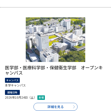
データサイエンス特集
奨学金・特待生制度特集
デジタルパンフレット
進路の３択
新学年スタート号特集ページ
新学年スタート号特集ページ
（高3生用）
（高2生用）
SELFBRAND特集ページ
オープンキャンパスなどを調べる
医学部・医療科学部・保健衛生学部 オープンキ
ャンパス
オープンキャンパス検索
実施プログラムから探す
キャンパス
本学キャンパス
来場型・Web型イベント特集
夢ナビライブ
開催日時
2026年10月24日（土）
来場
詳細を見る