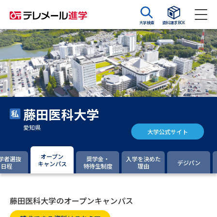
大学検索
資料請求BOX
資料請求
資料検索
大学・短大の資料種類から請求
藤田医科大学
大学パンフ
学部・学科パンフ
愛知県
大学公式サイト
総合型選抜・学校推薦型選抜 募
大学入学共通テスト利用選抜の
集要項＆願書
募集要項＆願書
オープン
学者選抜
奨学金・
入学を決めた
デジパン
キャンパス
日程
特待生制度
理由
過去問題集
大学・短大以外の資料から請求
藤田医科大学のオープンキャンパス