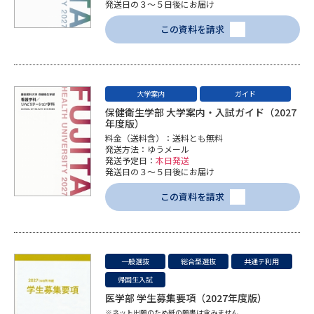
学問のミニ講義「夢ナビ講義」
発送日の３～５日後にお届け
学問分野解説
この資料を請求
学問の教科書
夢ナビライブ
ユーザーサポート
大学案内
ガイド
保健衛生学部 大学案内・入試ガイド（2027
Ｑ＆Ａ よくあるご質問
大学進学IDについて
年度版）
料金（送料含）：送料とも無料
発送方法：ゆうメール
資料の料金の
受付内容・発送状況の確認
発送予定日：
本日発送
お支払いについて
発送日の３～５日後にお届け
テレメール
この資料を請求
個人情報取扱規定
お支払いサイト
テレメール進学カタログ
特定商取引表記
訂正のご案内
一般選抜
総合型選抜
共通テ利用
帰国生入試
医学部 学生募集要項（2027年度版）
※ネット出願のため紙の願書は含みません