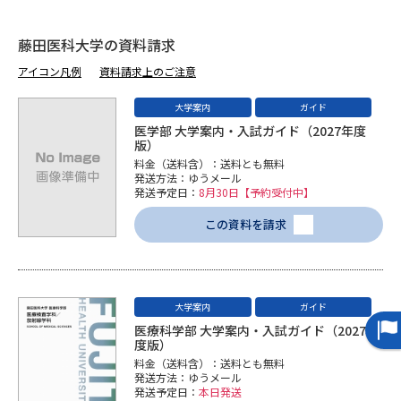
受験準備
資料検索
藤田医科大学の資料請求
志望校・出願校を調べる
アイコン凡例
資料請求上のご注意
大学案内
ガイド
併願校選び
受験スケジュールを立てよう
医学部 大学案内・入試ガイド（2027年度
版）
料金（送料含）：送料とも無料
先輩が入学を決めた理由
テレメール全国一斉進学調査
発送方法：ゆうメール
発送予定日：
8月30日【予約受付中】
新生活お役立ちガイド
この資料を請求
学問発見
学問検索
大学案内
ガイド
医療科学部 大学案内・入試ガイド（2027年
度版）
大学で学びたい学問発見
料金（送料含）：送料とも無料
発送方法：ゆうメール
発送予定日：
本日発送