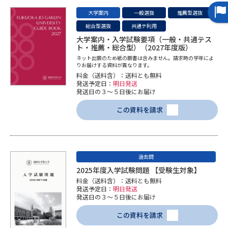
受験準備
資料検索
大学案内
一般選抜
推薦型選抜
総合型選抜
共通テ利用
大学案内・入学試験要項（一般・共通テス
志望校・出願校を調べる
ト・推薦・総合型）（2027年度版）
ネット出願のため紙の願書は含みません。請求時の学年によ
りお届けする資料が異なります。
併願校選び
受験スケジュールを立てよう
料金（送料含）：送料とも無料
発送予定日：
明日発送
発送日の３～５日後にお届け
先輩が入学を決めた理由
テレメール全国一斉進学調査
この資料を請求
新生活お役立ちガイド
過去問
学問発見
学問検索
2025年度入学試験問題 【受験生対象】
料金（送料含）：送料とも無料
発送予定日：
明日発送
発送日の３～５日後にお届け
大学で学びたい学問発見
この資料を請求