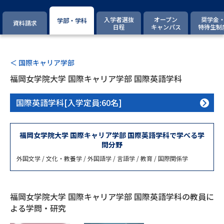
専門学校の資料請求
大学院の資料請求
入学者選抜
オープン
奨学金
学部・学科
資料請求
大学入学共通テスト「受験案
日程
キャンパス
特待生制
留学・進学関連、塾・予備校
内」の請求
大学入学共通テスト「受験上の
高等学校卒業程度認定試験
配慮案内」の請求
＜ 国際キャリア学部
福岡女学院大学 国際キャリア学部 国際英語学科
幼稚園教員資格認定試験
小学校教員資格認定試験
国際英語学科[入学定員:60名]
高等学校（情報）教員資格認定
試験
福岡女学院大学 国際キャリア学部 国際英語学科で学べる学
問分野
大学研究
大学検索
外国文学 / 文化・教養学 / 外国語学 / 言語学 / 教育 / 国際関係学
大学で学べる内容や特徴を調べる
福岡女学院大学 国際キャリア学部 国際英語学科の教員に
よる学問・研究
国際・グローバルに強い大学特
新増設大学・学部・学科特集
集