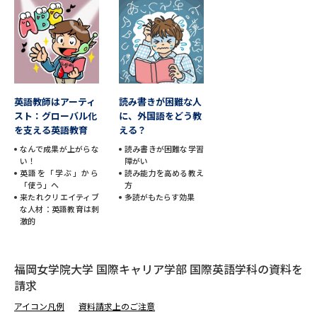
データサイエンス特集
奨学金・特待生制度特集
デジタルパンフレット
進路の３択
新学年スタート号特集ページ
新学年スタート号特集ページ
英語教師はアーティ
読み書きが困難な人
（高3生用）
（高2生用）
スト：グローバル化
に、外国語をどう教
を支える英語教育
える？
SELFBRAND特集ページ
なんで成果が上がらな
読み書きが困難な学習
い！
障がい
英語を「学ぶ」から
読み能力を高める教え
オープンキャンパスなどを調べる
「使う」へ
方
来たれクリエイティブ
多読がもたらす効果
な人材：英語教育は刺
オープンキャンパス検索
実施プログラムから探す
激的
来場型・Web型イベント特集
夢ナビライブ
福岡女学院大学 国際キャリア学部 国際英語学科の資料を
請求
アイコン凡例
資料請求上のご注意