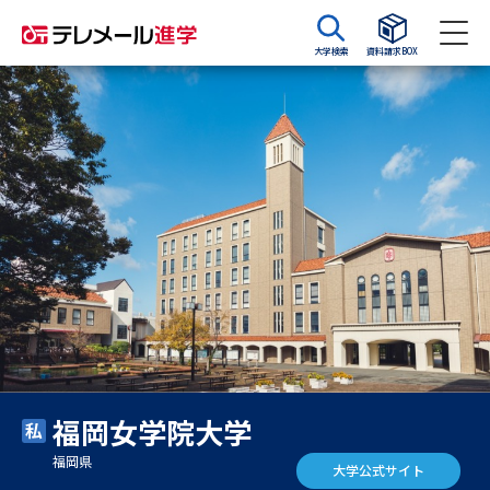
大学検索
資料請求BOX
資料請求
資料検索
大学・短大の資料種類から請求
大学パンフ
学部・学科パンフ
総合型選抜・学校推薦型選抜 募
大学入学共通テスト利用選抜の
集要項＆願書
募集要項＆願書
過去問題集
福岡女学院大学
大学・短大以外の資料から請求
福岡県
大学公式サイト