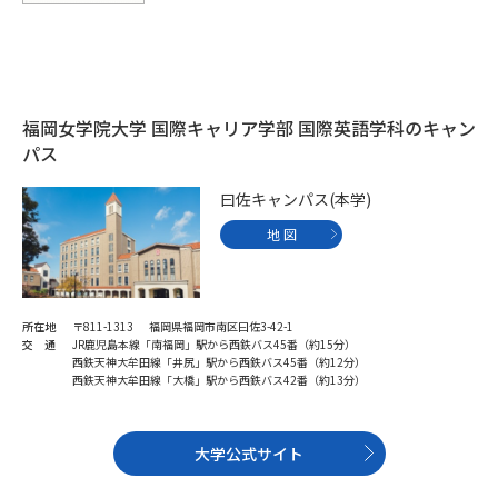
学問のミニ講義「夢ナビ講義」
学問分野解説
学問の教科書
夢ナビライブ
福岡女学院大学 国際キャリア学部 国際英語学科のキャン
ユーザーサポート
パス
Ｑ＆Ａ よくあるご質問
大学進学IDについて
曰佐キャンパス(本学)
地 図
資料の料金の
受付内容・発送状況の確認
お支払いについて
テレメール
個人情報取扱規定
お支払いサイト
所在地
〒811-1313 福岡県福岡市南区曰佐3-42-1
交 通
JR鹿児島本線「南福岡」駅から西鉄バス45番（約15分）
西鉄天神大牟田線「井尻」駅から西鉄バス45番（約12分）
テレメール進学カタログ
特定商取引表記
西鉄天神大牟田線「大橋」駅から西鉄バス42番（約13分）
訂正のご案内
大学公式サイト