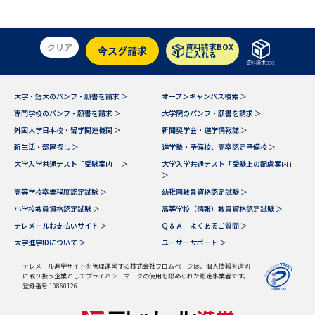
クリア
資料請求BOX
今スグ請求
に入れる
資料請求BOX
大学・短大のパンフ・願書を請求 ＞
オープンキャンパス検索 ＞
専門学校のパンフ・願書を請求 ＞
大学院のパンフ・願書を請求 ＞
外国大学日本校・留学関連機関 ＞
新聞奨学会・進学情報誌 ＞
新生活・部屋探し ＞
進学塾・予備校、高卒認定予備校 ＞
大学入学共通テスト「受験案内」 ＞
大学入学共通テスト「受験上の配慮案内」
＞
高等学校卒業程度認定試験 ＞
幼稚園教員資格認定試験 ＞
小学校教員資格認定試験 ＞
高等学校（情報）教員資格認定試験 ＞
テレメールお支払いサイト ＞
Ｑ＆Ａ よくあるご質問 ＞
大学進学IDについて ＞
ユーザーサポート ＞
テレメール進学サイトを管理運営する株式会社フロムページは、個人情報を適切
に取り扱う企業としてプライバシーマークの使用を認められた認定事業者です。
登録番号 10860126