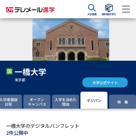
大学検索
資料請求BOX
資料請求
資料検索
大学・短大の資料種類から請求
一橋大学
大学パンフ
学部・学科パンフ
東京都
大学公式サイト
総合型選抜・学校推薦型選抜 募
大学入学共通テスト利用選抜の
集要項＆願書
募集要項＆願書
入学者選抜
オープン
入学を決めた
デジパン
特 集
日程
キャンパス
理由
過去問題集
大学・短大以外の資料から請求
一橋大学のデジタルパンフレット
2件公開中