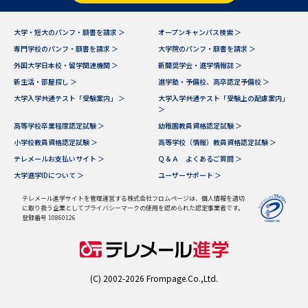
データサイエンス特集
奨学金・特待生制度特集
大学・短大のパンフ・願書を請求 ＞
オープンキャンパス検索 ＞
専門学校のパンフ・願書を請求 ＞
大学院のパンフ・願書を請求 ＞
外国大学日本校・留学関連機関 ＞
新聞奨学会・進学情報誌 ＞
デジタルパンフレット
進路の３択
新生活・部屋探し ＞
進学塾・予備校、高卒認定予備校 ＞
新学年スタート号特集ページ
新学年スタート号特集ページ
大学入学共通テスト「受験案内」 ＞
大学入学共通テスト「受験上の配慮案内」
＞
（高3生用）
（高2生用）
高等学校卒業程度認定試験 ＞
幼稚園教員資格認定試験 ＞
SELFBRAND特集ページ
小学校教員資格認定試験 ＞
高等学校（情報）教員資格認定試験 ＞
テレメールお支払いサイト ＞
Ｑ＆Ａ よくあるご質問 ＞
大学進学IDについて ＞
ユーザーサポート ＞
オープンキャンパスなどを調べる
テレメール進学サイトを管理運営する株式会社フロムページは、個人情報を適切
に取り扱う企業としてプライバシーマークの使用を認められた認定事業者です。
オープンキャンパス検索
実施プログラムから探す
登録番号 10860126
来場型・Web型イベント特集
夢ナビライブ
(C) 2002-2026 Frompage.Co.,Ltd.