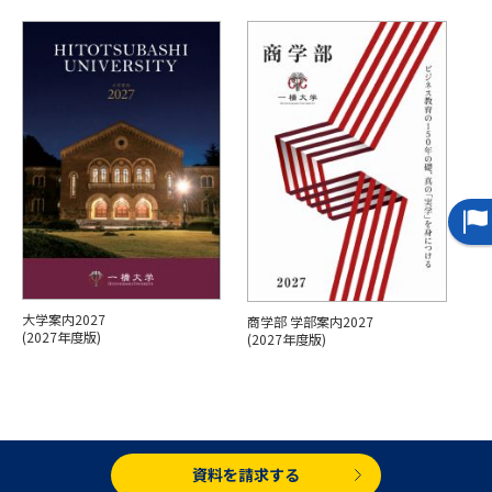
専門学校の資料請求
大学院の資料請求
大学入学共通テスト「受験案
留学・進学関連、塾・予備校
内」の請求
大学入学共通テスト「受験上の
高等学校卒業程度認定試験
配慮案内」の請求
幼稚園教員資格認定試験
小学校教員資格認定試験
高等学校（情報）教員資格認定
試験
大学案内2027
商学部 学部案内2027
大学研究
大学検索
(2027年度版)
(2027年度版)
大学で学べる内容や特徴を調べる
国際・グローバルに強い大学特
資料を請求する
新増設大学・学部・学科特集
集