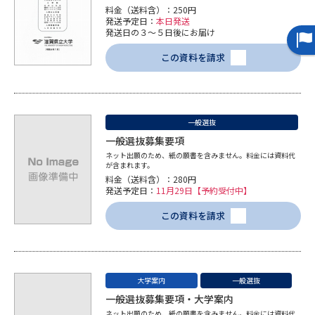
受験準備
資料検索
料金（送料含）：250円
発送予定日：
本日発送
発送日の３～５日後にお届け
志望校・出願校を調べる
この資料を請求
併願校選び
受験スケジュールを立てよう
一般選抜
先輩が入学を決めた理由
テレメール全国一斉進学調査
一般選抜募集要項
ネット出願のため、紙の願書を含みません。料金には資料代
が含まれます。
新生活お役立ちガイド
料金（送料含）：280円
発送予定日：
11月29日【予約受付中】
この資料を請求
学問発見
学問検索
大学で学びたい学問発見
大学案内
一般選抜
一般選抜募集要項・大学案内
ネット出願のため、紙の願書を含みません。料金には資料代