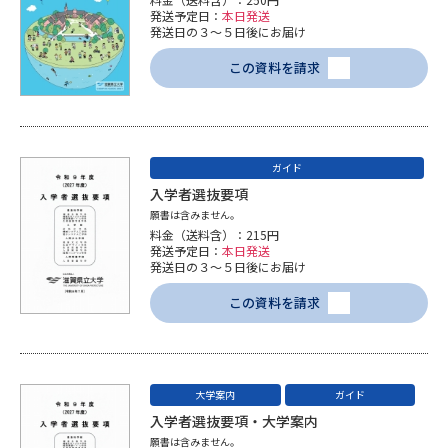
発送予定日：
本日発送
発送日の３～５日後にお届け
データサイエンス特集
奨学金・特待生制度特集
この資料を請求
デジタルパンフレット
進路の３択
新学年スタート号特集ページ
新学年スタート号特集ページ
（高3生用）
（高2生用）
ガイド
入学者選抜要項
SELFBRAND特集ページ
願書は含みません。
料金（送料含）：215円
発送予定日：
本日発送
オープンキャンパスなどを調べる
発送日の３～５日後にお届け
この資料を請求
オープンキャンパス検索
実施プログラムから探す
来場型・Web型イベント特集
夢ナビライブ
大学案内
ガイド
入学者選抜要項・大学案内
願書は含みません。