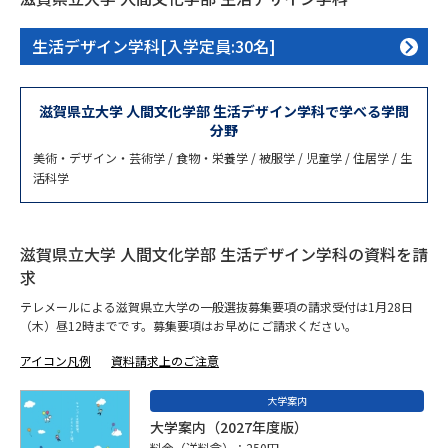
専門学校の資料請求
大学院の資料請求
生活デザイン学科[入学定員:30名]
大学入学共通テスト「受験案
留学・進学関連、塾・予備校
内」の請求
大学入学共通テスト「受験上の
滋賀県立大学 人間文化学部 生活デザイン学科で学べる学問
高等学校卒業程度認定試験
配慮案内」の請求
分野
美術・デザイン・芸術学 / 食物・栄養学 / 被服学 / 児童学 / 住居学 / 生
幼稚園教員資格認定試験
小学校教員資格認定試験
活科学
高等学校（情報）教員資格認定
試験
滋賀県立大学 人間文化学部 生活デザイン学科の資料を請
求
大学研究
大学検索
テレメールによる滋賀県立大学の一般選抜募集要項の請求受付は1月28日
（木）昼12時までです。募集要項はお早めにご請求ください。
アイコン凡例
資料請求上のご注意
大学で学べる内容や特徴を調べる
大学案内
国際・グローバルに強い大学特
大学案内（2027年度版）
新増設大学・学部・学科特集
集
料金（送料含）：250円