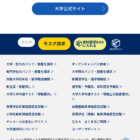
大学公式サイト
クリア
資料請求BOX
今スグ請求
に入れる
資料請求BOX
大学・短大のパンフ・願書を請求 ＞
オープンキャンパス検索 ＞
専門学校のパンフ・願書を請求 ＞
大学院のパンフ・願書を請求 ＞
外国大学日本校・留学関連機関 ＞
新聞奨学会・進学情報誌 ＞
新生活・部屋探し ＞
進学塾・予備校、高卒認定予備校 ＞
大学入学共通テスト「受験案内」 ＞
大学入学共通テスト「受験上の配慮案内」
＞
高等学校卒業程度認定試験 ＞
幼稚園教員資格認定試験 ＞
小学校教員資格認定試験 ＞
高等学校（情報）教員資格認定試験 ＞
テレメールお支払いサイト ＞
Ｑ＆Ａ よくあるご質問 ＞
大学進学IDについて ＞
ユーザーサポート ＞
テレメール進学サイトを管理運営する株式会社フロムページは、個人情報を適切