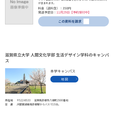
学問のミニ講義「夢ナビ講義」
学問分野解説
が含まれます。
料金（送料含）：350円
発送予定日：
11月29日【予約受付中】
学問の教科書
夢ナビライブ
この資料を請求
ユーザーサポート
Ｑ＆Ａ よくあるご質問
大学進学IDについて
滋賀県立大学 人間文化学部 生活デザイン学科のキャンパ
資料の料金の
受付内容・発送状況の確認
ス
お支払いについて
テレメール
本学キャンパス
個人情報取扱規定
お支払いサイト
地 図
テレメール進学カタログ
特定商取引表記
訂正のご案内
所在地
〒522-8533 滋賀県彦根市八坂町2500番地
交 通
JR琵琶湖線南彦根駅からバスで15分。