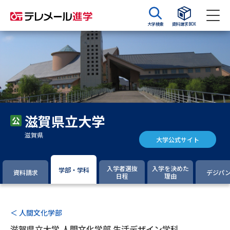
大学検索
資料請求BOX
資料請求
資料検索
大学・短大の資料種類から請求
滋賀県立大学
大学パンフ
学部・学科パンフ
滋賀県
大学公式サイト
総合型選抜・学校推薦型選抜 募
大学入学共通テスト利用選抜の
集要項＆願書
募集要項＆願書
入学者選抜
入学を決めた
学部・学科
資料請求
デジパ
日程
理由
過去問題集
大学・短大以外の資料から請求
＜ 人間文化学部
滋賀県立大学 人間文化学部 生活デザイン学科