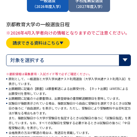
一般選抜
学校推薦型選抜
専門学校の資料請求
大学院の資料請求
（2026年度入学）
（2027年度入学）
大学入学共通テスト「受験案
留学・進学関連、塾・予備校
内」の請求
京都教育大学の一般選抜日程
大学入学共通テスト「受験上の
※2026年4月入学者向けの情報となりますのでご注意ください。
高等学校卒業程度認定試験
配慮案内」の請求
請求できる資料はこちら
幼稚園教員資格認定試験
小学校教員資格認定試験
対象を選択する
高等学校（情報）教員資格認定
試験
※最新情報は募集要項・入試ガイド等で必ずご確認ください。
原則として、一般選抜と大学入学共通テスト利用選抜（大学入学共通テスト利用入試）を
表示しています。
出願期間に記載の【願書】は願書郵送による出願受付を、【ネット出願】はWEBによる
大学研究
大学検索
出願受付を意味しています。
出願期間に記載の※必要書類は、出願登録後の書類郵送期限日を意味しています。
試験日が複数表示されている場合、複数試験日から自由に受験日を選択できるときは試験
日の後ろに「自由選択」を表示しています。ただし、受験日により受験教科や合否判定方
法が異なる場合もあります。
大学で学べる内容や特徴を調べる
また、複数試験日から大学が受験日を指定するときは試験日の後ろに「試験日指定」を表
示しています。なお、すべての試験日を受験する必要があるときは試験日の後ろに「全日
程受験必須」を表示しています。
国際・グローバルに強い大学特
新増設大学・学部・学科特集
合格発表の方法が郵送の場合は、発送日を掲載しています。
集