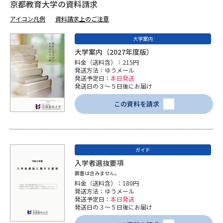
京都教育大学の資料請求
学問のミニ講義「夢ナビ講義」
学問分野解説
アイコン凡例
資料請求上のご注意
学問の教科書
夢ナビライブ
大学案内
大学案内（2027年度版）
ユーザーサポート
料金（送料含）：215円
発送方法：ゆうメール
発送予定日：
本日発送
Ｑ＆Ａ よくあるご質問
大学進学IDについて
発送日の３～５日後にお届け
この資料を請求
資料の料金の
受付内容・発送状況の確認
お支払いについて
テレメール
個人情報取扱規定
お支払いサイト
ガイド
入学者選抜要項
テレメール進学カタログ
特定商取引表記
訂正のご案内
願書は含みません。
料金（送料含）：180円
発送方法：ゆうメール
発送予定日：
本日発送
発送日の３～５日後にお届け