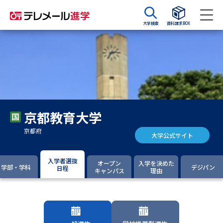
大学検索
資料請求BOX
資料請求
資料検索
大学・短大の資料種類から請求
京都教育大学
大学パンフ
学部・学科パンフ
京都府
大学公式サイト
総合型選抜・学校推薦型選抜 募
大学入学共通テスト利用選抜の
集要項＆願書
募集要項＆願書
入学者選抜
オープン
入学を決めた
学部・学科
デジパン
日程
キャンパス
理由
過去問題集
大学・短大以外の資料から請求