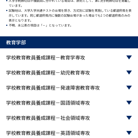
入学手続締切日が複数回に分かれている場合は、原則として、第1次手続締切日を掲載し
ています。
試験地は、大学入学共通テストの会場を除き、方式別に試験を実施している都道府県を表
データサイエンス特集
奨学金・特待生制度特集
示しています。同じ都道府県内に複数の試験会場があった場合でも1つの都道府県のみの
表示となります。
不明、未公表の項目は「－」となっています。
デジタルパンフレット
進路の３択
教育学部
新学年スタート号特集ページ
新学年スタート号特集ページ
（高3生用）
（高2生用）
学校教育教員養成課程－教育学専攻
SELFBRAND特集ページ
学校教育教員養成課程－幼児教育専攻
オープンキャンパスなどを調べる
学校教育教員養成課程－発達障害教育専攻
オープンキャンパス検索
実施プログラムから探す
学校教育教員養成課程－国語領域専攻
来場型・Web型イベント特集
夢ナビライブ
学校教育教員養成課程－社会領域専攻
学校教育教員養成課程－英語領域専攻