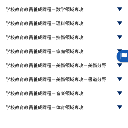
受験準備
資料検索
学校教育教員養成課程－数学領域専攻
志望校・出願校を調べる
学校教育教員養成課程－理科領域専攻
学校教育教員養成課程－技術領域専攻
併願校選び
受験スケジュールを立てよう
学校教育教員養成課程－家庭領域専攻
先輩が入学を決めた理由
テレメール全国一斉進学調査
学校教育教員養成課程－美術領域専攻－美術分野
新生活お役立ちガイド
学校教育教員養成課程－美術領域専攻－書道分野
学問発見
学問検索
学校教育教員養成課程－音楽領域専攻
学校教育教員養成課程－体育領域専攻
大学で学びたい学問発見