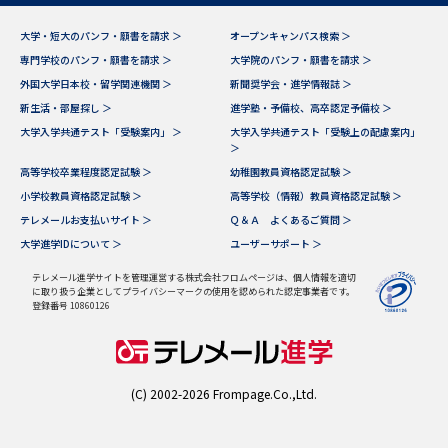
大学・短大のパンフ・願書を請求 ＞
オープンキャンパス検索 ＞
専門学校のパンフ・願書を請求 ＞
大学院のパンフ・願書を請求 ＞
外国大学日本校・留学関連機関 ＞
新聞奨学会・進学情報誌 ＞
新生活・部屋探し ＞
進学塾・予備校、高卒認定予備校 ＞
大学入学共通テスト「受験案内」 ＞
大学入学共通テスト「受験上の配慮案内」
＞
高等学校卒業程度認定試験 ＞
幼稚園教員資格認定試験 ＞
小学校教員資格認定試験 ＞
高等学校（情報）教員資格認定試験 ＞
テレメールお支払いサイト ＞
Ｑ＆Ａ よくあるご質問 ＞
大学進学IDについて ＞
ユーザーサポート ＞
テレメール進学サイトを管理運営する株式会社フロムページは、個人情報を適切
に取り扱う企業としてプライバシーマークの使用を認められた認定事業者です。
登録番号 10860126
(C) 2002-2026 Frompage.Co.,Ltd.