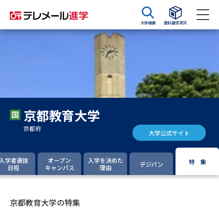
大学検索
資料請求BOX
資料請求
資料検索
大学・短大の資料種類から請求
京都教育大学
大学パンフ
学部・学科パンフ
京都府
大学公式サイト
総合型選抜・学校推薦型選抜 募
大学入学共通テスト利用選抜の
集要項＆願書
募集要項＆願書
入学者選抜
オープン
入学を決めた
特 集
デジパン
日程
キャンパス
理由
過去問題集
大学・短大以外の資料から請求
京都教育大学の特集