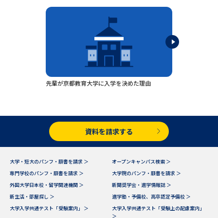
専門学校の資料請求
大学院の資料請求
大学入学共通テスト「受験案
留学・進学関連、塾・予備校
内」の請求
大学入学共通テスト「受験上の
高等学校卒業程度認定試験
配慮案内」の請求
幼稚園教員資格認定試験
小学校教員資格認定試験
先輩が京都教育大学に入学を決めた理由
高等学校（情報）教員資格認定
試験
資料を請求する
大学研究
大学検索
大学・短大のパンフ・願書を請求 ＞
オープンキャンパス検索 ＞
専門学校のパンフ・願書を請求 ＞
大学院のパンフ・願書を請求 ＞
大学で学べる内容や特徴を調べる
外国大学日本校・留学関連機関 ＞
新聞奨学会・進学情報誌 ＞
新生活・部屋探し ＞
進学塾・予備校、高卒認定予備校 ＞
国際・グローバルに強い大学特
大学入学共通テスト「受験案内」 ＞
大学入学共通テスト「受験上の配慮案内」
新増設大学・学部・学科特集
集
＞