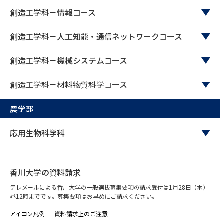
学問のミニ講義「夢ナビ講義」
学問分野解説
創造工学科－情報コース
学問の教科書
夢ナビライブ
創造工学科－人工知能・通信ネットワークコース
ユーザーサポート
創造工学科－機械システムコース
創造工学科－材料物質科学コース
Ｑ＆Ａ よくあるご質問
大学進学IDについて
資料の料金の
農学部
受付内容・発送状況の確認
お支払いについて
応用生物科学科
テレメール
個人情報取扱規定
お支払いサイト
テレメール進学カタログ
特定商取引表記
訂正のご案内
香川大学の資料請求
テレメールによる香川大学の一般選抜募集要項の請求受付は1月28日（木）
昼12時までです。募集要項はお早めにご請求ください。
アイコン凡例
資料請求上のご注意