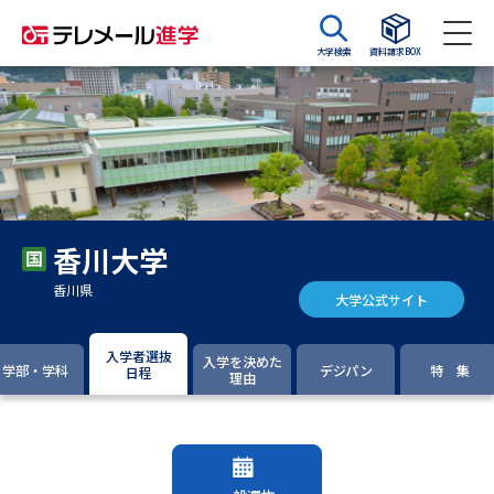
大学検索
資料請求BOX
資料請求
資料検索
大学・短大の資料種類から請求
香川大学
大学パンフ
学部・学科パンフ
香川県
大学公式サイト
総合型選抜・学校推薦型選抜 募
大学入学共通テスト利用選抜の
集要項＆願書
募集要項＆願書
入学者選抜
入学を決めた
学部・学科
デジパン
特 集
日程
理由
過去問題集
大学・短大以外の資料から請求