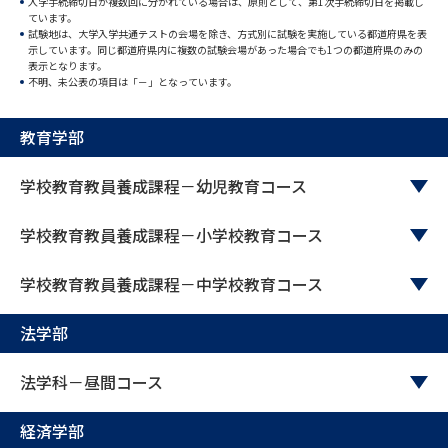
入学手続締切日が複数回に分かれている場合は、原則として、第1次手続締切日を掲載し
ています。
試験地は、大学入学共通テストの会場を除き、方式別に試験を実施している都道府県を表
データサイエンス特集
奨学金・特待生制度特集
示しています。同じ都道府県内に複数の試験会場があった場合でも1つの都道府県のみの
表示となります。
不明、未公表の項目は「－」となっています。
デジタルパンフレット
進路の３択
教育学部
新学年スタート号特集ページ
新学年スタート号特集ページ
（高3生用）
（高2生用）
学校教育教員養成課程－幼児教育コース
SELFBRAND特集ページ
学校教育教員養成課程－小学校教育コース
オープンキャンパスなどを調べる
学校教育教員養成課程－中学校教育コース
オープンキャンパス検索
実施プログラムから探す
法学部
来場型・Web型イベント特集
夢ナビライブ
法学科－昼間コース
経済学部