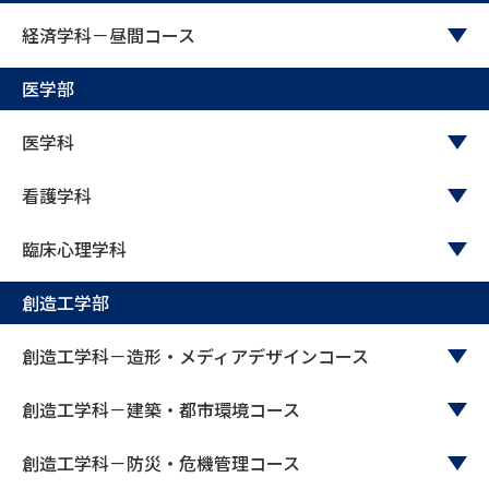
受験準備
資料検索
経済学科－昼間コース
志望校・出願校を調べる
医学部
医学科
併願校選び
受験スケジュールを立てよう
看護学科
先輩が入学を決めた理由
テレメール全国一斉進学調査
臨床心理学科
新生活お役立ちガイド
創造工学部
学問発見
学問検索
創造工学科－造形・メディアデザインコース
創造工学科－建築・都市環境コース
大学で学びたい学問発見
創造工学科－防災・危機管理コース