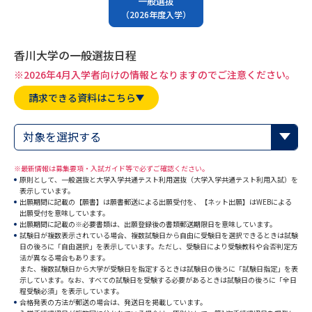
一般選抜
専門学校の資料請求
大学院の資料請求
（2026年度入学）
大学入学共通テスト「受験案
留学・進学関連、塾・予備校
内」の請求
香川大学の一般選抜日程
大学入学共通テスト「受験上の
※2026年4月入学者向けの情報となりますのでご注意ください。
高等学校卒業程度認定試験
配慮案内」の請求
請求できる資料はこちら
幼稚園教員資格認定試験
小学校教員資格認定試験
対象を選択する
高等学校（情報）教員資格認定
試験
※最新情報は募集要項・入試ガイド等で必ずご確認ください。
原則として、一般選抜と大学入学共通テスト利用選抜（大学入学共通テスト利用入試）を
表示しています。
出願期間に記載の【願書】は願書郵送による出願受付を、【ネット出願】はWEBによる
大学研究
大学検索
出願受付を意味しています。
出願期間に記載の※必要書類は、出願登録後の書類郵送期限日を意味しています。
試験日が複数表示されている場合、複数試験日から自由に受験日を選択できるときは試験
日の後ろに「自由選択」を表示しています。ただし、受験日により受験教科や合否判定方
法が異なる場合もあります。
大学で学べる内容や特徴を調べる
また、複数試験日から大学が受験日を指定するときは試験日の後ろに「試験日指定」を表
示しています。なお、すべての試験日を受験する必要があるときは試験日の後ろに「全日
程受験必須」を表示しています。
国際・グローバルに強い大学特
新増設大学・学部・学科特集
合格発表の方法が郵送の場合は、発送日を掲載しています。
集