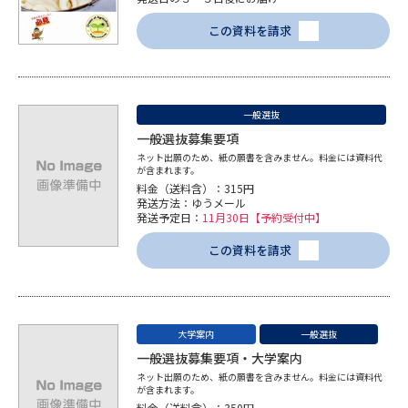
受験準備
資料検索
この資料を請求
志望校・出願校を調べる
一般選抜
併願校選び
受験スケジュールを立てよう
一般選抜募集要項
ネット出願のため、紙の願書を含みません。料金には資料代
先輩が入学を決めた理由
テレメール全国一斉進学調査
が含まれます。
料金（送料含）：315円
発送方法：ゆうメール
発送予定日：
11月30日【予約受付中】
新生活お役立ちガイド
この資料を請求
学問発見
学問検索
大学案内
一般選抜
一般選抜募集要項・大学案内
大学で学びたい学問発見
ネット出願のため、紙の願書を含みません。料金には資料代
が含まれます。
料金（送料含）：350円