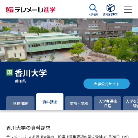
大学検索
資料請求BOX
資料請求
資料検索
大学・短大の資料種類から請求
香川大学
大学パンフ
学部・学科パンフ
香川県
大学公式サイト
総合型選抜・学校推薦型選抜 募
大学入学共通テスト利用選抜の
集要項＆願書
募集要項＆願書
入学者選抜
入学を
資料請求
学校情報
学部・学科
日程
理
過去問題集
大学・短大以外の資料から請求
香川大学の資料請求
テレメールによる香川大学の一般選抜募集要項の請求受付は1月28日（木）