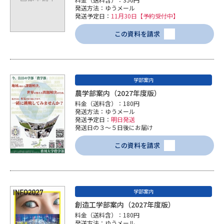
学問のミニ講義「夢ナビ講義」
学問分野解説
発送方法：ゆうメール
発送予定日：
11月30日【予約受付中】
学問の教科書
夢ナビライブ
この資料を請求
ユーザーサポート
学部案内
Ｑ＆Ａ よくあるご質問
大学進学IDについて
農学部案内（2027年度版）
料金（送料含）：180円
資料の料金の
発送方法：ゆうメール
受付内容・発送状況の確認
お支払いについて
発送予定日：
明日発送
発送日の３～５日後にお届け
テレメール
個人情報取扱規定
お支払いサイト
この資料を請求
テレメール進学カタログ
特定商取引表記
訂正のご案内
学部案内
創造工学部案内（2027年度版）
料金（送料含）：180円
発送方法：ゆうメール