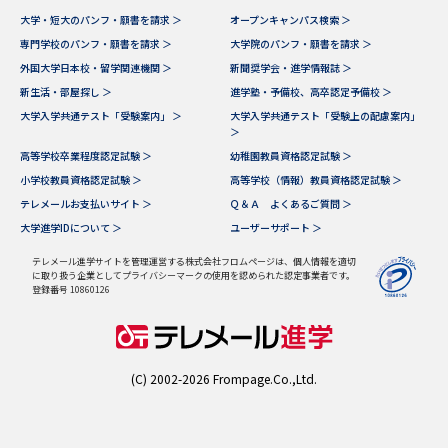
大学・短大のパンフ・願書を請求 ＞
オープンキャンパス検索 ＞
専門学校のパンフ・願書を請求 ＞
大学院のパンフ・願書を請求 ＞
外国大学日本校・留学関連機関 ＞
新聞奨学会・進学情報誌 ＞
新生活・部屋探し ＞
進学塾・予備校、高卒認定予備校 ＞
大学入学共通テスト「受験案内」 ＞
大学入学共通テスト「受験上の配慮案内」
＞
高等学校卒業程度認定試験 ＞
幼稚園教員資格認定試験 ＞
小学校教員資格認定試験 ＞
高等学校（情報）教員資格認定試験 ＞
テレメールお支払いサイト ＞
Ｑ＆Ａ よくあるご質問 ＞
大学進学IDについて ＞
ユーザーサポート ＞
テレメール進学サイトを管理運営する株式会社フロムページは、個人情報を適切
に取り扱う企業としてプライバシーマークの使用を認められた認定事業者です。
登録番号 10860126
(C) 2002-2026 Frompage.Co.,Ltd.