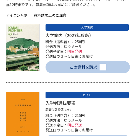
専門学校の資料請求
大学院の資料請求
昼12時までです。募集要項はお早めにご請求ください。
大学入学共通テスト「受験案
アイコン凡例
資料請求上のご注意
留学・進学関連、塾・予備校
内」の請求
大学案内
大学入学共通テスト「受験上の
高等学校卒業程度認定試験
大学案内（2027年度版）
配慮案内」の請求
料金（送料含）：250円
発送方法：ゆうメール
幼稚園教員資格認定試験
小学校教員資格認定試験
発送予定日：
明日発送
発送日の３～５日後にお届け
高等学校（情報）教員資格認定
この資料を請求
試験
大学研究
大学検索
ガイド
入学者選抜要項
願書は含みません。
大学で学べる内容や特徴を調べる
料金（送料含）：215円
発送方法：ゆうメール
発送予定日：
明日発送
国際・グローバルに強い大学特
発送日の３～５日後にお届け
新増設大学・学部・学科特集
集