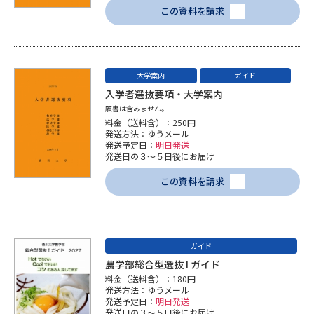
この資料を請求
データサイエンス特集
奨学金・特待生制度特集
デジタルパンフレット
進路の３択
大学案内
ガイド
入学者選抜要項・大学案内
新学年スタート号特集ページ
新学年スタート号特集ページ
願書は含みません。
（高3生用）
（高2生用）
料金（送料含）：250円
発送方法：ゆうメール
SELFBRAND特集ページ
発送予定日：
明日発送
発送日の３～５日後にお届け
オープンキャンパスなどを調べる
この資料を請求
オープンキャンパス検索
実施プログラムから探す
ガイド
来場型・Web型イベント特集
夢ナビライブ
農学部総合型選抜 I ガイド
料金（送料含）：180円
発送方法：ゆうメール
発送予定日：
明日発送
発送日の３～５日後にお届け