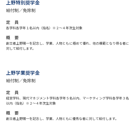
専門学校の資料請求
大学院の資料請求
上野特別奨学金
給付制／免除制
大学入学共通テスト「受験案
留学・進学関連、塾・予備校
内」の請求
定 員
各学科各学年１名以内（指名）※２～４年次生対象
大学入学共通テスト「受験上の
高等学校卒業程度認定試験
配慮案内」の請求
概 要
創立者上野陽一を記念し、学業、人物ともに極めて優れ、他の模範となり得る者に
対して給付します。
幼稚園教員資格認定試験
小学校教員資格認定試験
高等学校（情報）教員資格認定
試験
上野学業奨学金
給付制／免除制
大学研究
大学検索
定 員
経営学科、現代マネジメント学科各学年５名以内、マーケティング学科各学年３名
以内（指名）※２～４年次生対象
概 要
大学で学べる内容や特徴を調べる
創立者上野陽一を記念し、学業、人物ともに優秀な者に対して給付します。
国際・グローバルに強い大学特
新増設大学・学部・学科特集
集