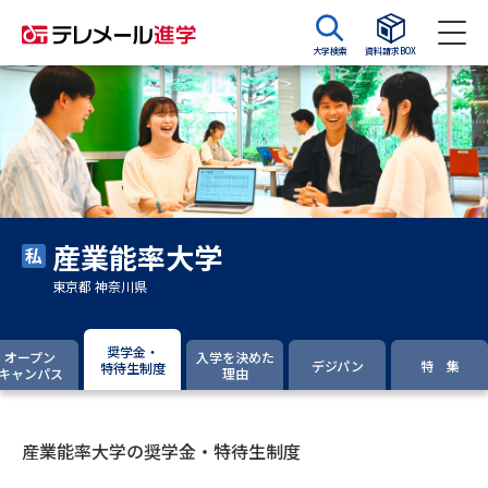
大学検索
資料請求BOX
資料請求
資料検索
大学・短大の資料種類から請求
産業能率大学
大学パンフ
学部・学科パンフ
東京都 神奈川県
総合型選抜・学校推薦型選抜 募
大学入学共通テスト利用選抜の
集要項＆願書
募集要項＆願書
奨学金・
オープン
入学を決めた
デジパン
特 集
特待生制度
キャンパス
理由
過去問題集
大学・短大以外の資料から請求
産業能率大学の奨学金・特待生制度