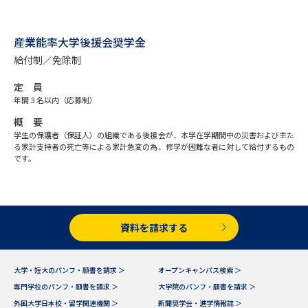
受験準備
資料検索
産業能率大学後援会奨学金
志望校・出願校を調べる
給付制／免除制
定 員
併願校選び
受験スケジュールを立てよう
年間３名以内（応募制）
概 要
先輩が入学を決めた理由
テレメール全国一斉進学調査
学生の保護者（保証人）の組織である後援会が、本学在学期間中の災害および主た
る家計支持者の死亡等による家計急変の為、修学が困難な者に対して給付するもの
です。
新生活お役立ちガイド
学問発見
学問検索
資料を請求する
大学・短大のパンフ・願書を請求 ＞
オープンキャンパス検索 ＞
大学で学びたい学問発見
専門学校のパンフ・願書を請求 ＞
大学院のパンフ・願書を請求 ＞
外国大学日本校・留学関連機関 ＞
新聞奨学会・進学情報誌 ＞