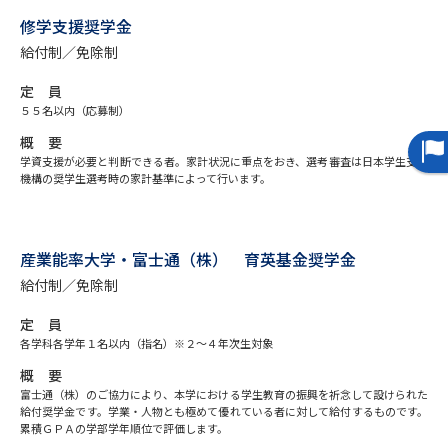
修学支援奨学金
データサイエンス特集
奨学金・特待生制度特集
給付制／免除制
定 員
デジタルパンフレット
進路の３択
５５名以内（応募制）
概 要
新学年スタート号特集ページ
新学年スタート号特集ページ
（高3生用）
（高2生用）
学資支援が必要と判断できる者。家計状況に重点をおき、選考審査は日本学生支援
機構の奨学生選考時の家計基準によって行います。
SELFBRAND特集ページ
オープンキャンパスなどを調べる
産業能率大学・富士通（株） 育英基金奨学金
給付制／免除制
オープンキャンパス検索
実施プログラムから探す
定 員
各学科各学年１名以内（指名）※２～４年次生対象
来場型・Web型イベント特集
夢ナビライブ
概 要
富士通（株）のご協力により、本学における学生教育の振興を祈念して設けられた
給付奨学金です。学業・人物とも極めて優れている者に対して給付するものです。
累積ＧＰＡの学部学年順位で評価します。