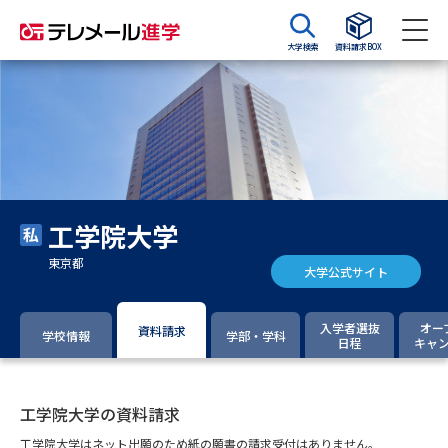
大学検索
資料請求BOX
資料請求
資料検索
大学・短大の資料種類から請求
工学院大学
大学パンフ
学部・学科パンフ
東京都
大学公式サイト
総合型選抜・学校推薦型選抜 募
大学入学共通テスト利用選抜の
集要項＆願書
募集要項＆願書
入学者選抜
オー
資料請求
学校情報
学部・学科
日程
キャ
過去問題集
大学・短大以外の資料から請求
工学院大学の資料請求
工学院大学はネット出願のため紙の願書の請求受付はありません。