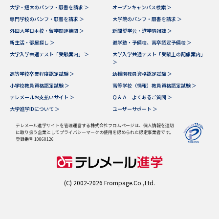
受験準備
資料検索
大学・短大のパンフ・願書を請求 ＞
オープンキャンパス検索 ＞
専門学校のパンフ・願書を請求 ＞
大学院のパンフ・願書を請求 ＞
外国大学日本校・留学関連機関 ＞
新聞奨学会・進学情報誌 ＞
志望校・出願校を調べる
新生活・部屋探し ＞
進学塾・予備校、高卒認定予備校 ＞
大学入学共通テスト「受験案内」 ＞
大学入学共通テスト「受験上の配慮案内」
＞
併願校選び
受験スケジュールを立てよう
高等学校卒業程度認定試験 ＞
幼稚園教員資格認定試験 ＞
小学校教員資格認定試験 ＞
高等学校（情報）教員資格認定試験 ＞
先輩が入学を決めた理由
テレメール全国一斉進学調査
テレメールお支払いサイト ＞
Ｑ＆Ａ よくあるご質問 ＞
大学進学IDについて ＞
ユーザーサポート ＞
新生活お役立ちガイド
テレメール進学サイトを管理運営する株式会社フロムページは、個人情報を適切
に取り扱う企業としてプライバシーマークの使用を認められた認定事業者です。
登録番号 10860126
学問発見
学問検索
(C) 2002-2026 Frompage.Co.,Ltd.
大学で学びたい学問発見