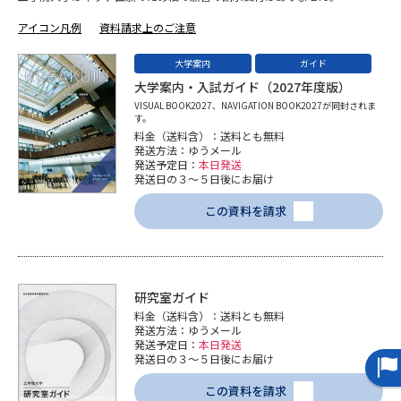
専門学校の資料請求
大学院の資料請求
アイコン凡例
資料請求上のご注意
大学入学共通テスト「受験案
留学・進学関連、塾・予備校
内」の請求
大学案内
ガイド
大学案内・入試ガイド（2027年度版）
大学入学共通テスト「受験上の
高等学校卒業程度認定試験
VISUAL BOOK2027、NAVIGATION BOOK2027が同封されま
配慮案内」の請求
す。
料金（送料含）：送料とも無料
幼稚園教員資格認定試験
小学校教員資格認定試験
発送方法：ゆうメール
発送予定日：
本日発送
発送日の３～５日後にお届け
高等学校（情報）教員資格認定
試験
この資料を請求
大学研究
大学検索
研究室ガイド
料金（送料含）：送料とも無料
発送方法：ゆうメール
大学で学べる内容や特徴を調べる
発送予定日：
本日発送
発送日の３～５日後にお届け
国際・グローバルに強い大学特
新増設大学・学部・学科特集
この資料を請求
集