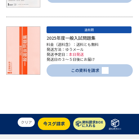
データサイエンス特集
奨学金・特待生制度特集
デジタルパンフレット
進路の３択
過去問
2025年度一般入試問題集
新学年スタート号特集ページ
新学年スタート号特集ページ
料金（送料含）：送料とも無料
発送方法：ゆうメール
（高3生用）
（高2生用）
発送予定日：
本日発送
発送日の３～５日後にお届け
SELFBRAND特集ページ
この資料を請求
オープンキャンパスなどを調べる
オープンキャンパス検索
実施プログラムから探す
来場型・Web型イベント特集
夢ナビライブ
クリア
資料請求BOX
今スグ請求
に入れる
資料請求BOX