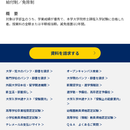
受験準備
資料検索
給付制／免除制
概 要
対象は学部生のうち、学業成績が優秀で、本学大学院修士課程入学試験に合格した
志望校・出願校を調べる
者。授業料の全額または半額相当額。減免措置は2年間。
併願校選び
受験スケジュールを立てよう
資料を請求する
先輩が入学を決めた理由
テレメール全国一斉進学調査
新生活お役立ちガイド
大学・短大のパンフ・願書を請求 ＞
オープンキャンパス検索 ＞
専門学校のパンフ・願書を請求 ＞
大学院のパンフ・願書を請求 ＞
外国大学日本校・留学関連機関 ＞
新聞奨学会・進学情報誌 ＞
新生活・部屋探し ＞
進学塾・予備校、高卒認定予備校 ＞
学問発見
学問検索
大学入学共通テスト「受験案内」 ＞
大学入学共通テスト「受験上の配慮案内」
＞
高等学校卒業程度認定試験 ＞
幼稚園教員資格認定試験 ＞
大学で学びたい学問発見
小学校教員資格認定試験 ＞
高等学校（情報）教員資格認定試験 ＞
テレメールお支払いサイト ＞
Ｑ＆Ａ よくあるご質問 ＞