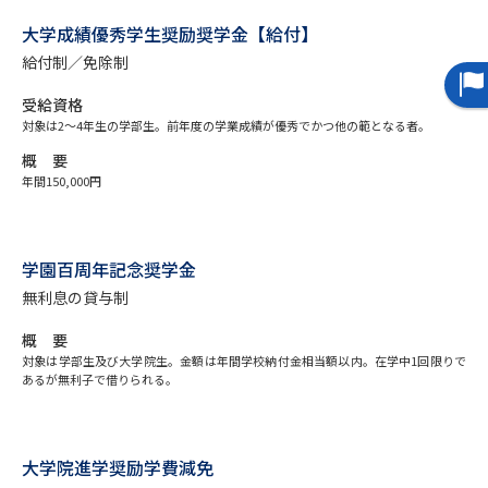
大学成績優秀学生奨励奨学金【給付】
データサイエンス特集
奨学金・特待生制度特集
給付制／免除制
受給資格
デジタルパンフレット
進路の３択
対象は2～4年生の学部生。前年度の学業成績が優秀でかつ他の範となる者。
新学年スタート号特集ページ
新学年スタート号特集ページ
概 要
（高3生用）
（高2生用）
年間150,000円
SELFBRAND特集ページ
学園百周年記念奨学金
オープンキャンパスなどを調べる
無利息の貸与制
オープンキャンパス検索
概 要
実施プログラムから探す
対象は学部生及び大学院生。金額は年間学校納付金相当額以内。在学中1回限りで
あるが無利子で借りられる。
来場型・Web型イベント特集
夢ナビライブ
大学院進学奨励学費減免