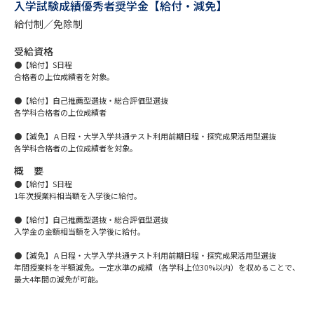
専門学校の資料請求
大学院の資料請求
入学試験成績優秀者奨学金【給付・減免】
給付制／免除制
大学入学共通テスト「受験案
留学・進学関連、塾・予備校
内」の請求
受給資格
●【給付】S日程
大学入学共通テスト「受験上の
合格者の上位成績者を対象。
高等学校卒業程度認定試験
配慮案内」の請求
●【給付】自己推薦型選抜・総合評価型選抜
各学科合格者の上位成績者
幼稚園教員資格認定試験
小学校教員資格認定試験
●【減免】Ａ日程・大学入学共通テスト利用前期日程・探究成果活用型選抜
高等学校（情報）教員資格認定
各学科合格者の上位成績者を対象。
試験
概 要
●【給付】S日程
1年次授業料相当額を入学後に給付。
大学研究
大学検索
●【給付】自己推薦型選抜・総合評価型選抜
入学金の金額相当額を入学後に給付。
●【減免】Ａ日程・大学入学共通テスト利用前期日程・探究成果活用型選抜
大学で学べる内容や特徴を調べる
年間授業料を半額減免。一定水準の成績（各学科上位30%以内）を収めることで、
最大4年間の減免が可能。
国際・グローバルに強い大学特
新増設大学・学部・学科特集
集