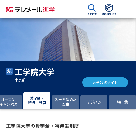
大学検索
資料請求BOX
資料請求
資料検索
大学・短大の資料種類から請求
工学院大学
大学パンフ
学部・学科パンフ
東京都
大学公式サイト
総合型選抜・学校推薦型選抜 募
大学入学共通テスト利用選抜の
集要項＆願書
募集要項＆願書
奨学金・
オープン
入学を決めた
デジパン
特 集
特待生制度
キャンパス
理由
過去問題集
大学・短大以外の資料から請求
工学院大学の奨学金・特待生制度