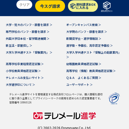
受験準備
資料検索
クリア
資料請求BOX
今スグ請求
に入れる
資料請求BOX
志望校・出願校を調べる
大学・短大のパンフ・願書を請求 ＞
オープンキャンパス検索 ＞
専門学校のパンフ・願書を請求 ＞
大学院のパンフ・願書を請求 ＞
併願校選び
受験スケジュールを立てよう
外国大学日本校・留学関連機関 ＞
新聞奨学会・進学情報誌 ＞
新生活・部屋探し ＞
進学塾・予備校、高卒認定予備校 ＞
大学入学共通テスト「受験案内」 ＞
大学入学共通テスト「受験上の配慮案内」
先輩が入学を決めた理由
テレメール全国一斉進学調査
＞
高等学校卒業程度認定試験 ＞
幼稚園教員資格認定試験 ＞
新生活お役立ちガイド
小学校教員資格認定試験 ＞
高等学校（情報）教員資格認定試験 ＞
テレメールお支払いサイト ＞
Ｑ＆Ａ よくあるご質問 ＞
大学進学IDについて ＞
ユーザーサポート ＞
学問発見
学問検索
テレメール進学サイトを管理運営する株式会社フロムページは、個人情報を適切
に取り扱う企業としてプライバシーマークの使用を認められた認定事業者です。
登録番号 10860126
大学で学びたい学問発見
(C) 2002-2026 Frompage.Co.,Ltd.