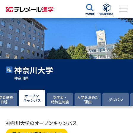
大学検索
資料請求BOX
資料請求
資料検索
大学・短大の資料種類から請求
神奈川大学
大学パンフ
学部・学科パンフ
神奈川県
総合型選抜・学校推薦型選抜 募
大学入学共通テスト利用選抜の
集要項＆願書
募集要項＆願書
オープン
学者選抜
奨学金・
入学を決めた
デジパン
キャンパス
日程
特待生制度
理由
過去問題集
大学・短大以外の資料から請求
神奈川大学のオープンキャンパス