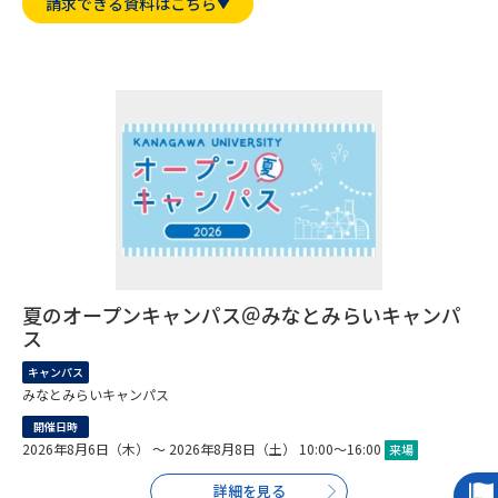
専門学校の資料請求
大学院の資料請求
請求できる資料はこちら
大学入学共通テスト「受験案
留学・進学関連、塾・予備校
内」の請求
大学入学共通テスト「受験上の
高等学校卒業程度認定試験
配慮案内」の請求
幼稚園教員資格認定試験
小学校教員資格認定試験
高等学校（情報）教員資格認定
試験
夏のオープンキャンパス＠みなとみらいキャンパ
ス
大学研究
大学検索
キャンパス
みなとみらいキャンパス
大学で学べる内容や特徴を調べる
開催日時
2026年8月6日（木） ～ 2026年8月8日（土） 10:00～16:00
来場
国際・グローバルに強い大学特
新増設大学・学部・学科特集
詳細を見る
集