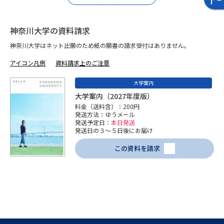
データサイエンス特集
奨学金・特待生制度特集
神奈川大学の資料請求
神奈川大学はネット出願のため紙の願書の請求受付はありません。
デジタルパンフレット
進路の３択
アイコン凡例
資料請求上のご注意
新学年スタート号特集ページ
新学年スタート号特集ページ
（高3生用）
（高2生用）
大学案内
大学案内（2027年度版）
SELFBRAND特集ページ
料金（送料含）：200円
発送方法：ゆうメール
発送予定日：
本日発送
オープンキャンパスなどを調べる
発送日の３～５日後にお届け
この資料を請求
オープンキャンパス検索
実施プログラムから探す
来場型・Web型イベント特集
夢ナビライブ